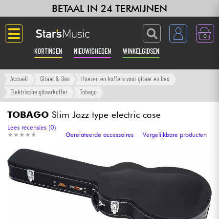
BETAAL IN 24 TERMIJNEN
0
KORTINGEN
NIEUWIGHEDEN
WINKELGIDSEN
Langue
Accueil
Gitaar & Bas
Hoezen en koffers voor gitaar en bas
Elektrische gitaarkoffer
Tobago
Gitaar & Bas
TOBAGO
Slim Jazz type electric case
Versterker & Effecten
Lees recensies (0)
★
★
★
★
★
★
★
★
★
★
Gerelateerde accessoires
Vergelijkbare producten
Toetsenbord & Piano
Synths & samplers
Home-studio