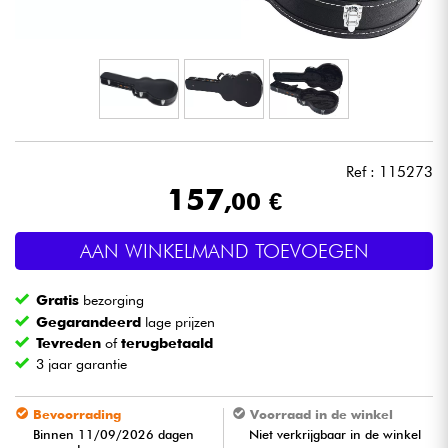
Hoofdtelefoon
Microfoon
DJ
Ref : 115273
Live Sound
157
,00 €
Licht
AAN WINKELMAND TOEVOEGEN
Drums & percussie
Gratis
bezorging
Gegarandeerd
lage prijzen
Blaasinstrument
Tevreden
of
terugbetaald
3 jaar garantie
Viool & Quatuor
Bevoorrading
Voorraad in de winkel
Binnen 11/09/2026 dagen
Niet verkrijgbaar in de winkel
Kinderen