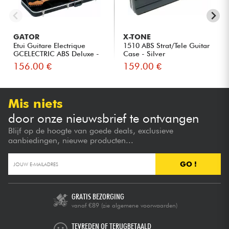
GATOR
X-TONE
Etui Guitare Electrique
1510 ABS Strat/Tele Guitar
GCELECTRIC ABS Deluxe -
Case - Silver
St...
156.00 €
159.00 €
Mis niets
door onze nieuwsbrief te ontvangen
Blijf op de hoogte van goede deals, exclusieve
aanbiedingen, nieuwe producten...
GO !
GRATIS BEZORGING
vanaf €89
(zie algemene voorwaarden)
TEVREDEN OF TERUGBETAALD