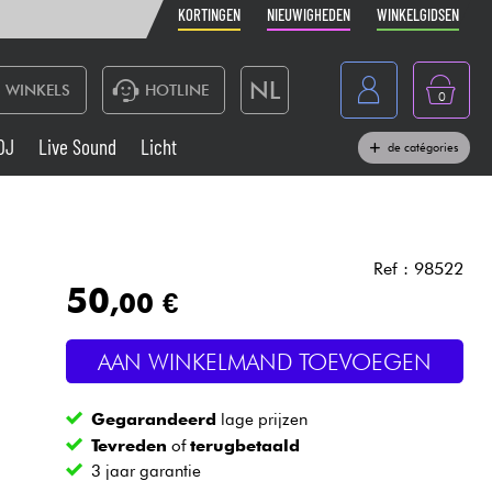
KORTINGEN
NIEUWIGHEDEN
WINKELGIDSEN
NL
WINKELS
HOTLINE
0
France
DJ
Live Sound
Licht
de catégories
Belgique
Toetsenbord & Piano
België
Hoofdtelefoon
España
Ref : 98522
50
,00 €
Deutschland
Live Sound
English
AAN WINKELMAND TOEVOEGEN
Blaasinstrument
Gegarandeerd
lage prijzen
Kabels & toebehoren
Tevreden
of
terugbetaald
3 jaar garantie