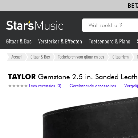
BET
Gitaar & Bas
Versterker & Effecten
Toetsenbord & Piano
Gitaar & Bas
Accueil
Gitaar & Bas
Toebehoren voor gitaar en bas
Gitaarriem
Synths & samplers
TAYLOR
Gemstone 2.5 in. Sanded Leath
★
★
★
★
★
★
★
★
★
★
Lees recensies (0)
Gerelateerde accessoires
Vergel
Microfoon
Licht
Viool & Quatuor