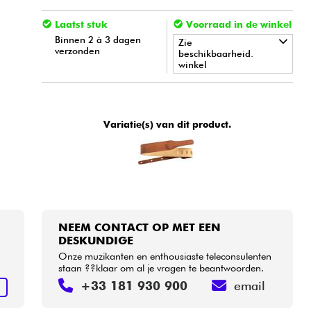
Laatst stuk
Voorraad in de winkel
Binnen 2 à 3 dagen
Zie
verzonden
beschikbaarheid.
winkel
•
ACOUSTIC BY
Star
'
S
Music
•
Variatie(s) van dit product.
Star
'
S
Music
BORDEAUX
•
Star
'
S
Music
LILLE
NEEM CONTACT OP MET EEN
DESKUNDIGE
Onze muzikanten en enthousiaste teleconsulenten
staan ??klaar om al je vragen te beantwoorden.
+33 181 930 900
email
N