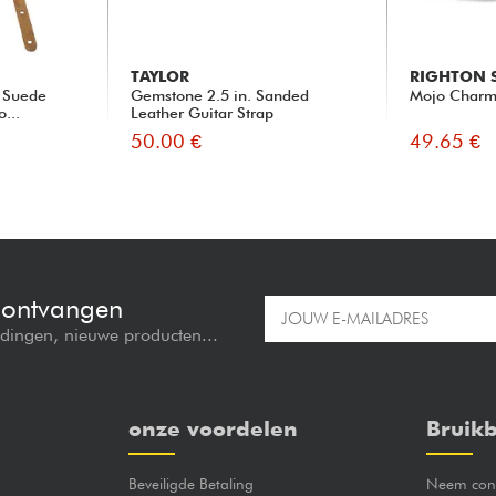
TAYLOR
RIGHTON 
, Suede
Gemstone 2.5 in. Sanded
Mojo Charm
...
Leather Guitar Strap
50.00 €
49.65 €
e ontvangen
edingen, nieuwe producten...
onze voordelen
Bruikb
Beveiligde Betaling
Neem cont