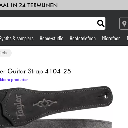
AAL IN 24 TERMIJNEN
Synths & samplers
Home-studio
Hoofdtelefoon
Microfoon
Versterker & Effecten
Taylor
Home-studio
er Guitar Strap 4104-25
ijkbare producten
DJ
Drums & percussie
Kinderen