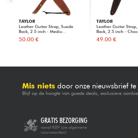
TAYLOR
TAYLOR
Leather Guitar Strap, Suede
Leather Guitar Strap
Back, 2.5 inch - Mediu...
Back, 2.5 inch - Choco
50.00 €
49.00 €
Mis niets
door onze nieuwsbrief t
Blijf op de hoogte van goede deals, exclusieve aanbi
GRATIS BEZORGING
vanaf €89
(zie algemene
voorwaarden)