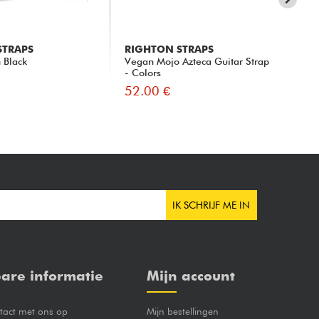
STRAPS
RIGHTON STRAPS
MA
 Black
Vegan Mojo Azteca Guitar Strap
2.5
- Colors
Bla
52.00 €
55
IK SCHRIJF ME IN
are informatie
Mijn account
act met ons op
Mijn bestellingen