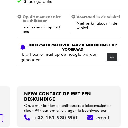
3 jaar garantie
Op dit moment niet
Voorraad in de winkel
beschikbaar
Niet verkrijgbaar in de
neem contact op met
winkel
ons
INFORMEER MIJ OVER HAAR BINNENKOMST OP
VOORRAAD
Ik wil per e-mail op de hoogte worden
Go
gehouden
NEEM CONTACT OP MET EEN
DESKUNDIGE
Onze muzikanten en enthousiaste teleconsulenten
staan ??klaar om al je vragen te beantwoorden.
+33 181 930 900
email
N