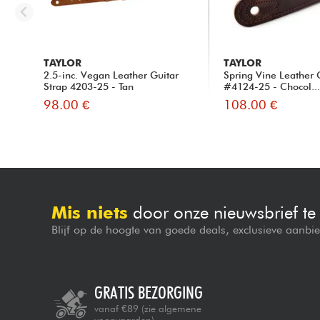
TAYLOR
TAYLOR
2.5-inc. Vegan Leather Guitar
Spring Vine Leather 
Strap 4203-25 - Tan
#4124-25 - Chocol..
98.00 €
108.00 €
Mis niets
door onze nieuwsbrief t
Blijf op de hoogte van goede deals, exclusieve aanbi
GRATIS BEZORGING
vanaf €89
(zie algemene
voorwaarden)