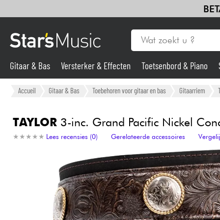
BET
Gitaar & Bas
Versterker & Effecten
Toetsenbord & Piano
Gitaar & Bas
Accueil
Gitaar & Bas
Toebehoren voor gitaar en bas
Gitaarriem
Synths & samplers
TAYLOR
3-inc. Grand Pacific Nickel Con
★
★
★
★
★
★
★
★
★
★
Lees recensies (0)
Gerelateerde accessoires
Vergel
Microfoon
Licht
Viool & Quatuor