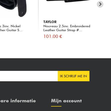
TAYLOR
RI
c 3inc. Nickel
Nouveau 2.5inc. Embroidered
Lea
er Guitar S...
Leather Guitar Strap #...
101.00 €
96
IK SCHRIJF ME IN
are informatie
Mijn account