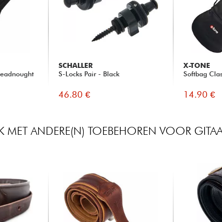
SCHALLER
X-TONE
readnought
S-Locks Pair - Black
Softbag Cla
46.80 €
14.90 €
JK MET ANDERE(N) TOEBEHOREN VOOR GITAA