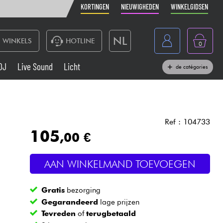
KORTINGEN
NIEUWIGHEDEN
WINKELGIDSEN
NL
WINKELS
HOTLINE
0
France
DJ
Live Sound
Licht
de catégories
Belgique
Toetsenbord & Piano
België
Hoofdtelefoon
España
Ref : 104733
105
,00 €
Deutschland
Live Sound
English
AAN WINKELMAND TOEVOEGEN
Blaasinstrument
Gratis
bezorging
Kabels & toebehoren
Gegarandeerd
lage prijzen
Tevreden
of
terugbetaald