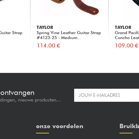
TAYLOR
TAYLOR
Guitar Strap
Spring Vine Leather Guitar Strap
Grand Pacifi
.
#4123-25 - Medium...
Concho Leath
114.00 €
109.00 €
e ontvangen
edingen, nieuwe producten...
onze voordelen
Bruikb