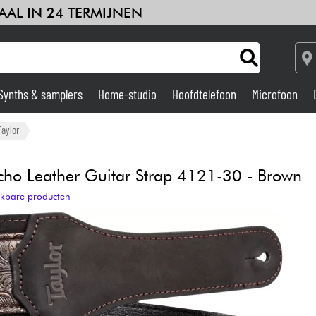
AAL IN 24 TERMIJNEN
Synths & samplers
Home-studio
Hoofdtelefoon
Microfoon
Versterker & Effecten
Taylor
Home-studio
cho Leather Guitar Strap 4121-30 - Brown
ijkbare producten
DJ
Drums & percussie
Kinderen