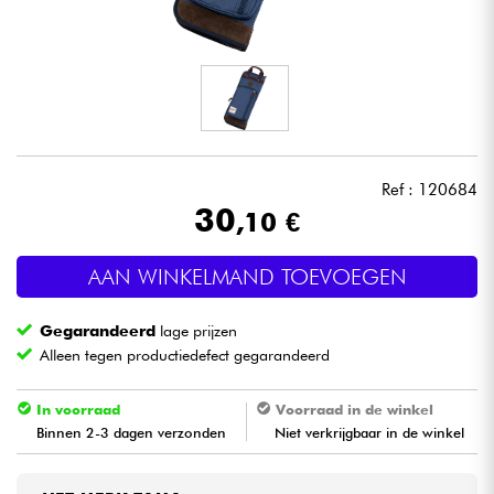
Hoofdtelefoon
Microfoon
DJ
Ref : 120684
Live Sound
30
,10 €
Licht
AAN WINKELMAND TOEVOEGEN
Drums & percussie
Gegarandeerd
lage prijzen
Alleen tegen productiedefect gegarandeerd
Blaasinstrument
In voorraad
Voorraad in de winkel
Viool & Quatuor
Binnen 2-3 dagen verzonden
Niet verkrijgbaar in de winkel
Kinderen