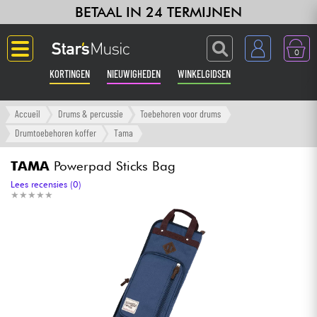
BETAAL IN 24 TERMIJNEN
0
KORTINGEN
NIEUWIGHEDEN
WINKELGIDSEN
Langue
Accueil
Drums & percussie
Toebehoren voor drums
Drumtoebehoren koffer
Tama
Gitaar & Bas
TAMA
Powerpad Sticks Bag
Versterker & Effecten
Lees recensies (0)
★
★
★
★
★
★
★
★
★
★
Toetsenbord & Piano
Synths & samplers
Home-studio