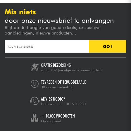
Mis niets
door onze nieuwsbrief te ontvangen
Blijf op de hoogte van goede deals, exclusieve
aanbiedingen, nieuwe producten...
GO !
GRATIS BEZORGING
vanaf €89
(zie algemene voorwaarden)
TEVREDEN OF TERUGBETAALD
30 dagen bedenktijd
ADVIES NODIG?
Hotline :
+33 1 81 930 900
+ 10.000 PRODUCTEN
Op voorraad