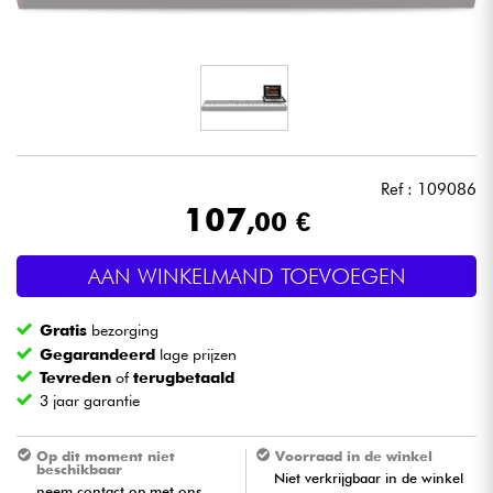
Hoofdtelefoon
Microfoon
DJ
Ref : 109086
Live Sound
107
,00 €
Licht
AAN WINKELMAND TOEVOEGEN
Drums & percussie
Gratis
bezorging
Gegarandeerd
lage prijzen
Blaasinstrument
Tevreden
of
terugbetaald
3 jaar garantie
Viool & Quatuor
Op dit moment niet
Voorraad in de winkel
beschikbaar
Niet verkrijgbaar in de winkel
Kinderen
neem contact op met ons