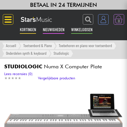
BETAAL IN 24 TERMIJNEN
0
KORTINGEN
NIEUWIGHEDEN
WINKELGIDSEN
Langue
Accueil
Toetsenbord & Piano
Toebehoren en piano voor toetsenbord
Onderdelen synth & keyboard
Studiologic
Gitaar & Bas
STUDIOLOGIC
Numa X Computer Plate
Versterker & Effecten
Lees recensies (0)
★
★
★
★
★
★
★
★
★
★
Vergelijkbare producten
Toetsenbord & Piano
Synths & samplers
Home-studio