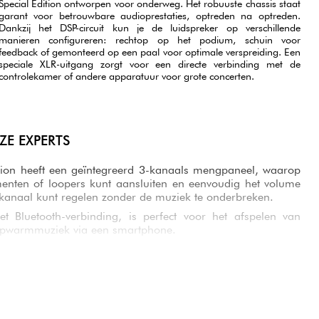
Special Edition ontworpen voor onderweg. Het robuuste chassis staat
garant voor betrouwbare audioprestaties, optreden na optreden.
Dankzij het DSP-circuit kun je de luidspreker op verschillende
manieren configureren: rechtop op het podium, schuin voor
feedback of gemonteerd op een paal voor optimale verspreiding. Een
speciale XLR-uitgang zorgt voor een directe verbinding met de
controlekamer of andere apparatuur voor grote concerten.
E EXPERTS
tion heeft een geïntegreerd 3-kanaals mengpaneel, waarop
menten of loopers kunt aansluiten en eenvoudig het volume
 kanaal kunt regelen zonder de muziek te onderbreken.
t Bluetooth-verbinding, is perfect voor het afspelen van
 opwarmmuziek via een smartphone.
twerp, gecontroleerde gewicht en compacte chassis is de
ion gemaakt voor onderweg en garandeert betrouwbare
 optreden. Dankzij het DSP-circuit kun je de luidspreker op
ren configureren: rechtop op het podium, schuin voor
d op een paal voor optimale verspreiding.