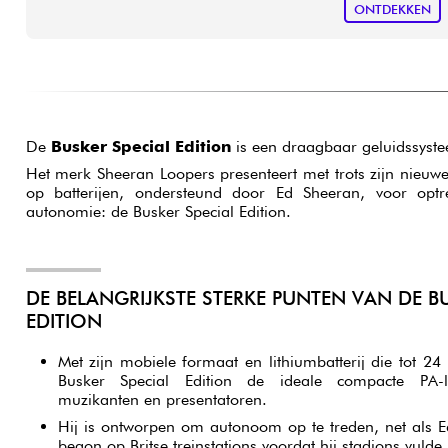
ONTDEKKEN
De
Busker Special Edition
is een draagbaar geluidssyst
Het merk Sheeran Loopers presenteert met trots zijn nieuw
op batterijen, ondersteund door Ed Sheeran, voor optr
autonomie: de Busker Special Edition.
DE BELANGRIJKSTE STERKE PUNTEN VAN DE BU
EDITION
Met zijn mobiele formaat en lithiumbatterij die tot 24
Busker Special Edition de ideale compacte PA-l
muzikanten en presentatoren.
Hij is ontworpen om autonoom op te treden, net als Ed
begon op Britse treinstations voordat hij stadions vulde.