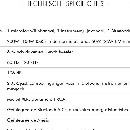
Een speciale XLR-uitg
TECHNISCHE SPECIFICITIES
of andere apparatuur 
t een ingebouwd 3-kanaals
veelzijdigheid in alle si
 instrumenten of loopers kunt
n
1 microfoon/lijnkanaal, 1 instrument/lijnkanaal, 1 Bluetoo
200W (100W RMS) in de normale stand, 50W (25W RMS) in
6,5-inch driver en 1-inch tweeter
60 Hz - 20 kHz
106 dB
2 XLR/jack combo-ingangen voor microfoons, instrumenten 
minijack
Mix uit XLR, opname uit RCA
Geïntegreerde Bluetooth 5.0: muziekstreaming, afstandsbedi
Geïntegreerde Alesis