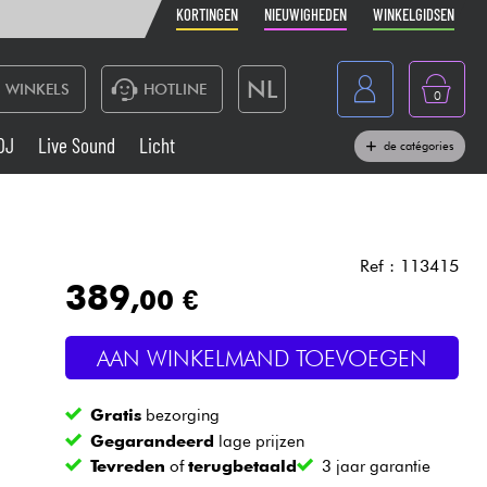
KORTINGEN
NIEUWIGHEDEN
WINKELGIDSEN
NL
WINKELS
HOTLINE
0
France
DJ
Live Sound
Licht
de catégories
Belgique
Toetsenbord & Piano
België
Hoofdtelefoon
España
Ref : 113415
389
,00 €
Deutschland
Live Sound
English
AAN WINKELMAND TOEVOEGEN
Blaasinstrument
Gratis
bezorging
Kabels & toebehoren
Gegarandeerd
lage prijzen
Tevreden
of
terugbetaald
3 jaar garantie