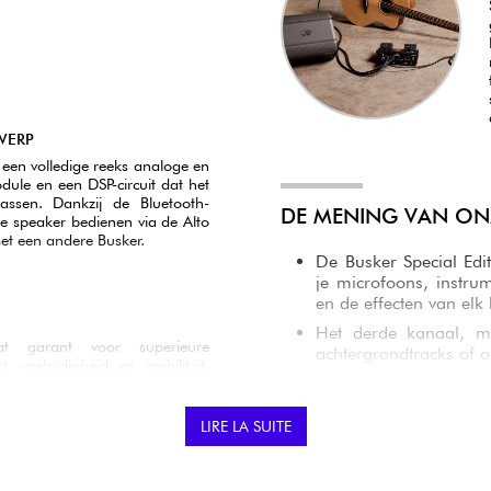
WERP
dt een volledige reeks analoge en
odule en een DSP-circuit dat het
assen. Dankzij de Bluetooth-
DE MENING VAN ONZ
e speaker bedienen via de Alto
et een andere Busker.
De Busker Special Edi
je microfoons, instru
en de effecten van elk
Het derde kanaal, me
at garant voor superieure
achtergrondtracks of
, veelzijdigheid en mobiliteit.
Met zijn robuuste on
n tweeter levert hij 200W aan
, ideaal voor muziek en zang.
Busker Special Edit
em of als persoonlijke monitor,
prestaties optreden na
LIRE LA SUITE
isen van muzikanten onderweg,
verschillende manie
feedback of gemonteer