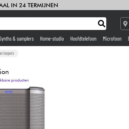
AAL IN 24 TERMIJNEN
Synths & samplers
Home-studio
Hoofdtelefoon
Microfoon
Versterker & Effecten
an loopers
Home-studio
ion
ijkbare producten
DJ
Drums & percussie
Kinderen