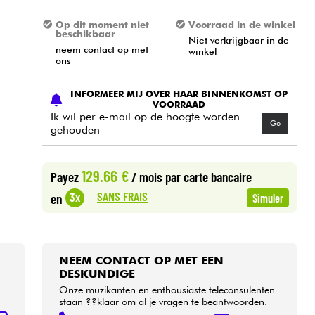
Op dit moment niet
Voorraad in de winkel
beschikbaar
Niet verkrijgbaar in de
neem contact op met
winkel
ons
INFORMEER MIJ OVER HAAR BINNENKOMST OP
VOORRAAD
Ik wil per e-mail op de hoogte worden
Go
gehouden
129.66 €
Payez
/ mois
par carte bancaire
SANS FRAIS
3x
en
Simuler
NEEM CONTACT OP MET EEN
DESKUNDIGE
Onze muzikanten en enthousiaste teleconsulenten
staan ??klaar om al je vragen te beantwoorden.