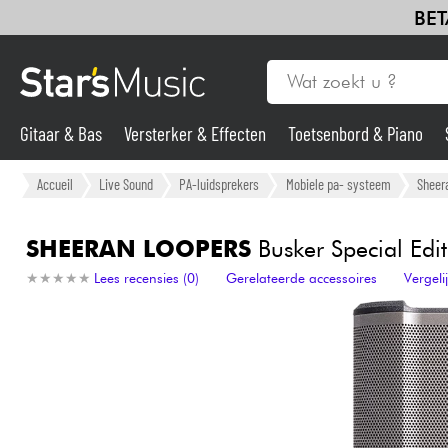
BET
Gitaar & Bas
Versterker & Effecten
Toetsenbord & Piano
Gitaar & Bas
Accueil
Live Sound
PA-luidsprekers
Mobiele pa- systeem
Sheer
Synths & samplers
SHEERAN LOOPERS
Busker Special Edit
★
★
★
★
★
★
★
★
★
★
Lees recensies (0)
Gerelateerde accessoires
Vergel
Microfoon
Licht
Viool & Quatuor