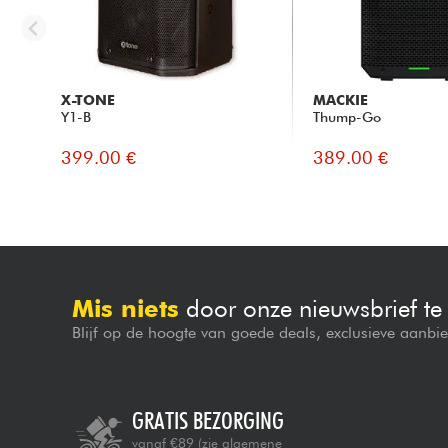
X-TONE
MACKIE
Y1-B
Thump-Go
399.00 €
389.00 €
Mis niets
door onze nieuwsbrief t
Blijf op de hoogte van goede deals, exclusieve aanbi
GRATIS BEZORGING
vanaf €89
(zie algemene