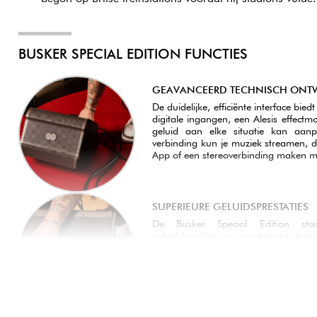
BUSKER SPECIAL EDITION FUNCTIES
GEAVANCEERD TECHNISCH ONT
De duidelijke, efficiënte interface bie
digitale ingangen, een Alesis effectm
geluid aan elke situatie kan aanp
verbinding kun je muziek streamen, d
App of een stereoverbinding maken m
SUPERIEURE GELUIDSPRESTATIES
De Busker Special Edition sta
geluidskwaliteit en combineert kracht
Uitgerust met een 6,5-inch driver e
helder, nauwkeurig en punchy geluid
Of je hem nu gebruikt als hoofdsyste
hij is klaar om te voldoen aan de e
singer-songwriters en live-loopers.