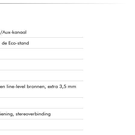
ang zorgt voor een directe verbinding met de controlekamer
voor grote optredens, zodat je verzekerd bent van totale
tuaties.
th/Aux-kanaal
 de Eco-stand
en line-level bronnen, extra 3,5 mm
ening, stereoverbinding