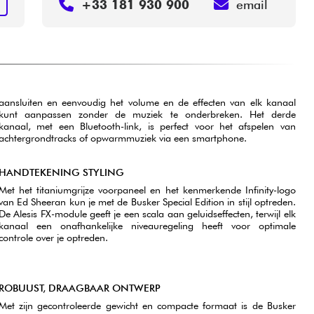
+33 181 930 900
email
N
aansluiten en eenvoudig het volume en de effecten van elk kanaal
kunt aanpassen zonder de muziek te onderbreken. Het derde
kanaal, met een Bluetooth-link, is perfect voor het afspelen van
achtergrondtracks of opwarmmuziek via een smartphone.
HANDTEKENING STYLING
Met het titaniumgrijze voorpaneel en het kenmerkende Infinity-logo
van Ed Sheeran kun je met de Busker Special Edition in stijl optreden.
De Alesis FX-module geeft je een scala aan geluidseffecten, terwijl elk
kanaal een onafhankelijke niveauregeling heeft voor optimale
controle over je optreden.
ROBUUST, DRAAGBAAR ONTWERP
Met zijn gecontroleerde gewicht en compacte formaat is de Busker