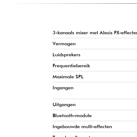
GEBRUIKSGEMAK
De Busker Special Edition heef
mengpaneel waarop je je microfoons,
3-kanaals mixer met Alesis FX-effecte
Vermogen
Luidsprekers
Frequentiebereik
Maximale SPL
Ingangen
Uitgangen
Bluetooth-module
Ingebouwde multi-effecten