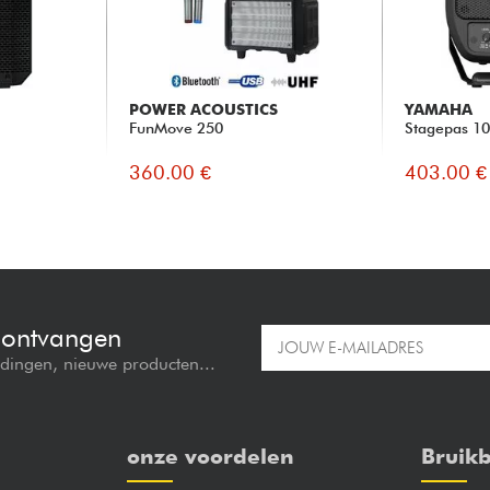
POWER ACOUSTICS
YAMAHA
FunMove 250
Stagepas 1
360.00 €
403.00 €
e ontvangen
edingen, nieuwe producten...
onze voordelen
Bruikb