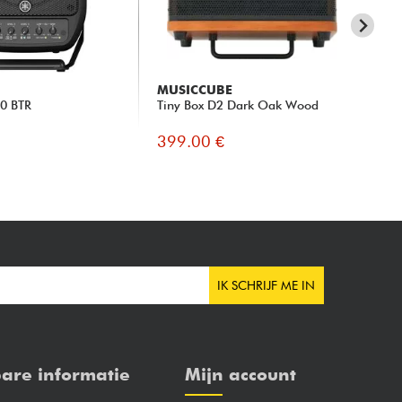
MUSICCUBE
PO
00 BTR
Tiny Box D2 Dark Oak Wood
Mo
399.00 €
38
IK SCHRIJF ME IN
are informatie
Mijn account