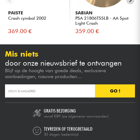
PAISTE
SABIAN
Crash cymbal 2002
PSA 21806TSSLB - AA Spot
Light Crash
369.00 €
359.00 €
Mis niets
door onze nieuwsbrief te ontvangen
Blijf op de hoogte van goede deals, exclusieve
aanbiedingen, nieuwe producten...
GO !
GRATIS BEZORGING
vanaf €89
(zie algemene voorwaarden)
TEVREDEN OF TERUGBETAALD
30 dagen bedenktijd