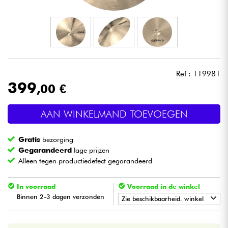
Hoofdtelefoon
Microfoon
DJ
Ref : 119981
399
,00 €
Live Sound
AAN WINKELMAND TOEVOEGEN
Licht
Gratis
bezorging
Drums & percussie
Gegarandeerd
lage prijzen
Alleen tegen productiedefect gegarandeerd
Blaasinstrument
In voorraad
Voorraad in de winkel
Binnen 2-3 dagen verzonden
Viool & Quatuor
Zie beschikbaarheid. winkel
•
Star
'
S
Music
BORDEAUX
Kinderen