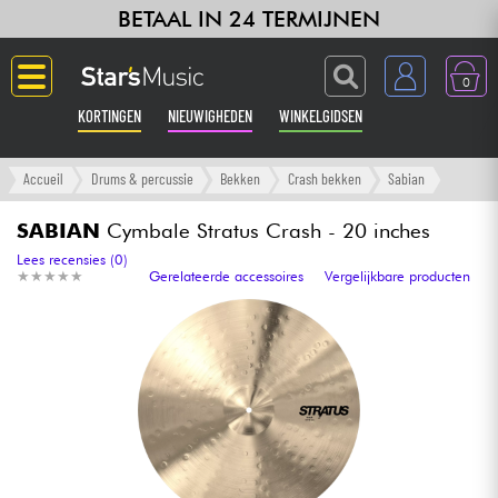
BETAAL IN 24 TERMIJNEN
0
KORTINGEN
NIEUWIGHEDEN
WINKELGIDSEN
Langue
Accueil
Drums & percussie
Bekken
Crash bekken
Sabian
Gitaar & Bas
SABIAN
Cymbale Stratus Crash - 20 inches
Lees recensies (0)
★
★
★
★
★
★
★
★
★
★
Gerelateerde accessoires
Vergelijkbare producten
Versterker & Effecten
Toetsenbord & Piano
Synths & samplers
Home-studio