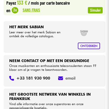
133 €
Payez
/ mois
par carte bancaire
SANS FRAIS
3x
en
Simuler
Kabels & toebehoren
HiFi
HET MERK SABIAN
Leer meer over het merk Sabian en
ontdek de volledige catalogus.
Sets
ONTDEKKEN
Bekijk onze merken
NEEM CONTACT OP MET EEN DESKUNDIGE
Onze muzikanten en enthousiaste teleconsulenten staan ??
klaar om al je vragen te beantwoorden.
+33 181 930 900
email
HET GROOTSTE NETWERK VAN WINKELS IN
FRANKRIJK
Vind alle informatie over onze superstores en onze
gespecialiseerde boetieks.