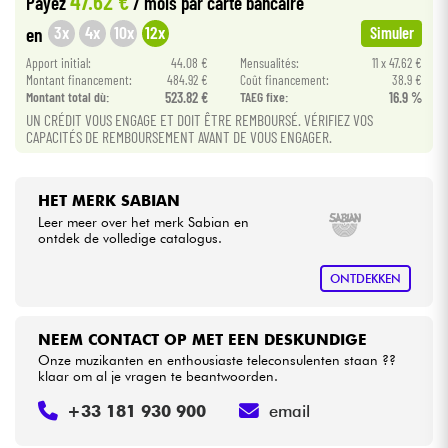
47.62 €
Payez
/ mois
par carte bancaire
3x
4x
10x
12x
en
Simuler
Kabels & toebehoren
Apport initial:
44.08 €
Mensualités:
11 x 47.62 €
Montant financement:
484.92 €
Coût financement:
38.9 €
Montant total dù:
523.82 €
TAEG fixe:
16.9 %
HiFi
UN CRÉDIT VOUS ENGAGE ET DOIT ÊTRE REMBOURSÉ. VÉRIFIEZ VOS
CAPACITÉS DE REMBOURSEMENT AVANT DE VOUS ENGAGER.
Sets
Bekijk onze merken
HET MERK SABIAN
Leer meer over het merk Sabian en
ontdek de volledige catalogus.
ONTDEKKEN
NEEM CONTACT OP MET EEN DESKUNDIGE
Onze muzikanten en enthousiaste teleconsulenten staan ??
klaar om al je vragen te beantwoorden.
+33 181 930 900
email