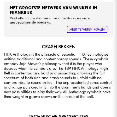
HET GROOTSTE NETWERK VAN WINKELS IN
FRANKRIJK
Vind alle informatie over onze superstores en onze
gespecialiseerde boetieks.
MEER TE WETEN KOMEN
CRASH BEKKEN
HHX Anthology is the pinnacle of essential HHX technologies,
uniting traditional and contemporary sounds. These cymbals
embody Jojo Mayer’s philosophy that it is the player who
decides what the cymbals are. The 18? HHX Anthology High
Bell is contemporary, bold and projecting, allowing the full
spectrum of both ride and crash sounds to unfold with no
compromise to sound or feel. The unprecedented sonic control
and range puts creativity into the drummer’s hands and opens
new possibilities to play their way. All Anthology cymbals have
their weight in grams shown on the inside of the bell.
TECHNISCHE SPECIFICITIES