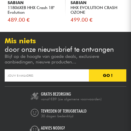
SABIAN
SABIAN
11806XEB HHX Crash 18"
HHX EVOLUTION CRASH
Evolution
OZONE
489.00 €
499.00 €
Mis niets
door onze nieuwsbrief te ontvangen
Blijf op de hoogte van goede deals, exclusieve
aanbiedingen, nieuwe producten...
GO !
GRATIS BEZORGING
vanaf €89
(zie algemene voorwaarden)
TEVREDEN OF TERUGBETAALD
30 dagen bedenktijd
ADVIES NODIG?