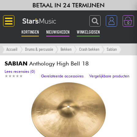
BETAAL IN 24 TERMIJNEN
0
KORTINGEN
NIEUWIGHEDEN
WINKELGIDSEN
Langue
Accueil
Drums & percussie
Bekken
Crash bekken
Sabian
Gitaar & Bas
SABIAN
Anthology High Bell 18
Lees recensies (0)
★
★
★
★
★
★
★
★
★
★
Gerelateerde accessoires
Vergelijkbare producten
Versterker & Effecten
Toetsenbord & Piano
Synths & samplers
Home-studio