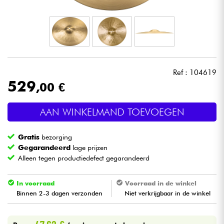
Hoofdtelefoon
Microfoon
DJ
Ref : 104619
529
,00 €
Live Sound
AAN WINKELMAND TOEVOEGEN
Licht
Gratis
bezorging
Drums & percussie
Gegarandeerd
lage prijzen
Alleen tegen productiedefect gegarandeerd
Blaasinstrument
In voorraad
Voorraad in de winkel
Binnen 2-3 dagen verzonden
Niet verkrijgbaar in de winkel
Viool & Quatuor
Kinderen