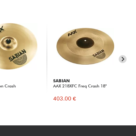
SABIAN
SA
on Crash
AAX 218XFC Freq Crash 18"
11
403.00 €
45