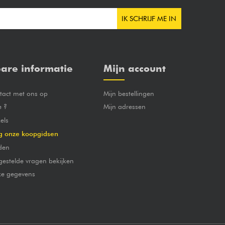
IK SCHRIJF ME IN
are informatie
Mijn account
act met ons op
Mijn bestellingen
e ?
Mijn adressen
els
g onze koopgidsen
den
gestelde vragen bekijken
jke gegevens