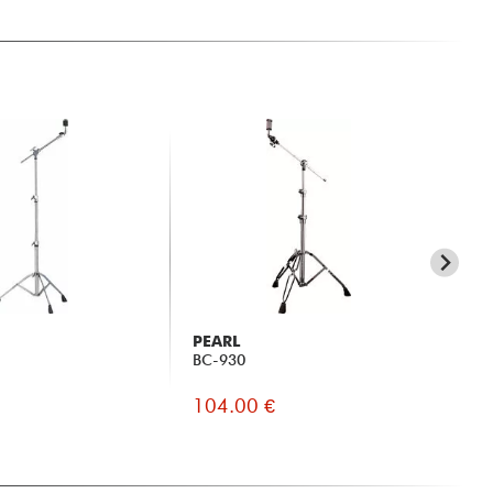
PEARL
N
BC-930
5A 
104.00 €
7.