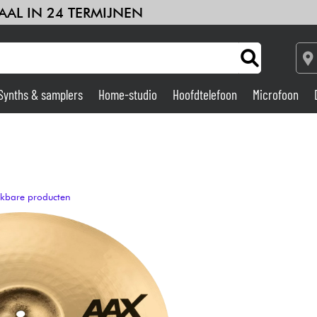
AAL IN 24 TERMIJNEN
Synths & samplers
Home-studio
Hoofdtelefoon
Microfoon
Versterker & Effecten
Home-studio
ijkbare producten
DJ
Drums & percussie
Kinderen