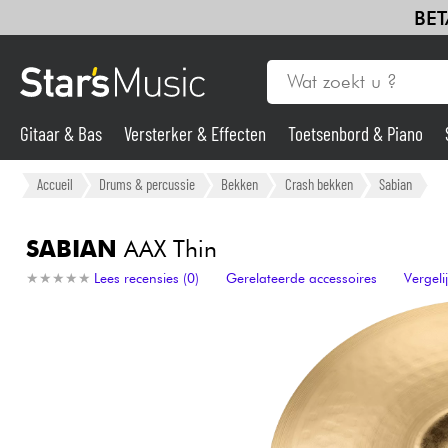
BET
Gitaar & Bas
Versterker & Effecten
Toetsenbord & Piano
Gitaar & Bas
Accueil
Drums & percussie
Bekken
Crash bekken
Sabian
Synths & samplers
SABIAN
AAX Thin
★
★
★
★
★
★
★
★
★
★
Lees recensies (0)
Gerelateerde accessoires
Vergel
Microfoon
Licht
Viool & Quatuor