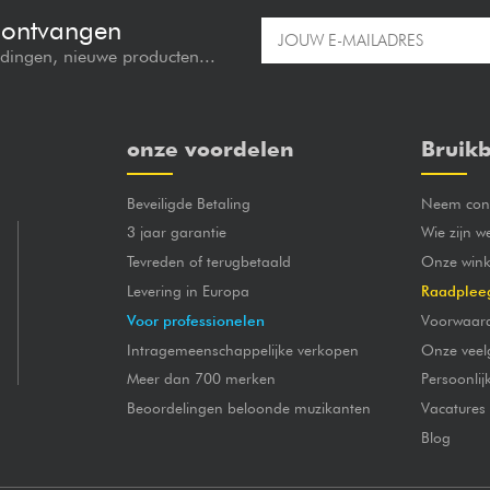
e ontvangen
edingen, nieuwe producten...
onze voordelen
Bruikb
Beveiligde Betaling
Neem cont
3 jaar garantie
Wie zijn w
Tevreden of terugbetaald
Onze wink
Levering in Europa
Raadplee
Voor professionelen
Voorwaar
Intragemeenschappelijke verkopen
Onze veel
Meer dan 700 merken
Persoonli
Beoordelingen beloonde muzikanten
Vacatures
Blog