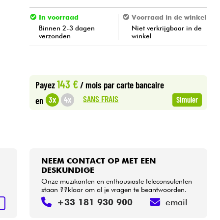
In voorraad
Voorraad in de winkel
Binnen 2-3 dagen
Niet verkrijgbaar in de
verzonden
winkel
143 €
Payez
/ mois
par carte bancaire
SANS FRAIS
3x
4x
en
Simuler
NEEM CONTACT OP MET EEN
DESKUNDIGE
Onze muzikanten en enthousiaste teleconsulenten
staan ??klaar om al je vragen te beantwoorden.
+33 181 930 900
email
N