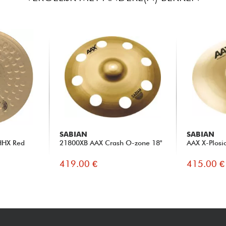
SABIAN
SABIAN
HHX Red
21800XB AAX Crash O-zone 18"
AAX X-Plosi
419.00 €
415.00 €