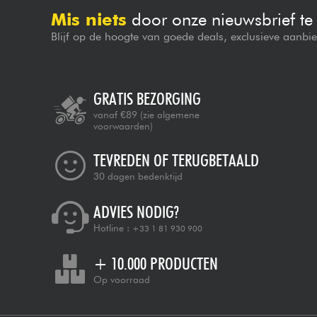
Mis niets
door onze nieuwsbrief t
Blijf op de hoogte van goede deals, exclusieve aanbi
GRATIS BEZORGING
vanaf €89
(zie algemene
voorwaarden)
TEVREDEN OF TERUGBETAALD
30 dagen bedenktijd
ADVIES NODIG?
Hotline :
+33 1 81 930 900
+ 10.000 PRODUCTEN
Op voorraad