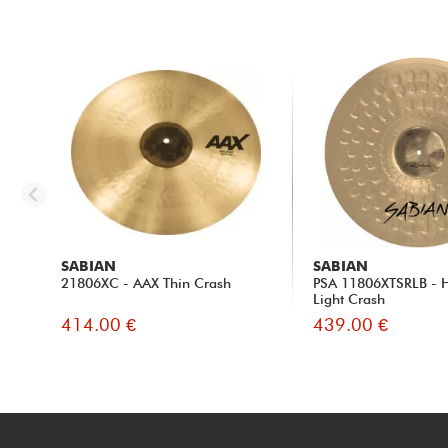
SABIAN
SABIAN
21806XC - AAX Thin Crash
PSA 11806XTSRLB - 
Light Crash
414.00 €
439.00 €