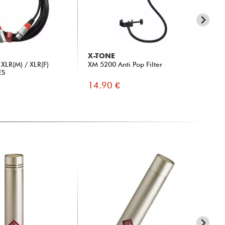
X-TONE
X-
XLR(M) / XLR(F)
XM 5200 Anti Pop Filter
xh 
ES
14.90 €
34