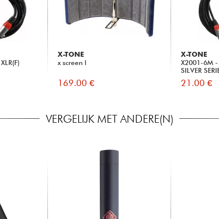
X-TONE
X-TONE
XLR(F)
x screen l
X2001-6M - 
SILVER SERI
169.00 €
21.00 €
VERGELIJK MET ANDERE(N)