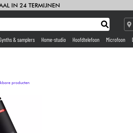
AAL IN 24 TERMIJNEN
Synths & samplers
Home-studio
Hoofdtelefoon
Microfoon
Versterker & Effecten
Home-studio
ijkbare producten
DJ
Drums & percussie
Kinderen