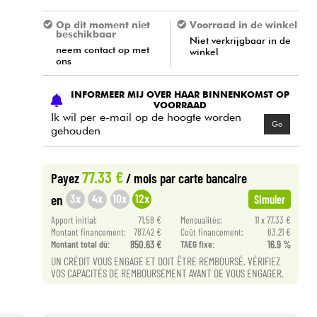
Op dit moment niet
Voorraad in de winkel
beschikbaar
Niet verkrijgbaar in de
neem contact op met
winkel
ons
INFORMEER MIJ OVER HAAR BINNENKOMST OP
VOORRAAD
Ik wil per e-mail op de hoogte worden
Go
gehouden
77.33 €
Payez
/ mois
par carte bancaire
3x
4x
10x
12x
en
Simuler
Apport initial:
71.58 €
Mensualités:
11 x 77.33 €
Montant financement:
787.42 €
Coût financement:
63.21 €
Montant total dù:
850.63 €
TAEG fixe:
16.9 %
UN CRÉDIT VOUS ENGAGE ET DOIT ÊTRE REMBOURSÉ. VÉRIFIEZ
VOS CAPACITÉS DE REMBOURSEMENT AVANT DE VOUS ENGAGER.