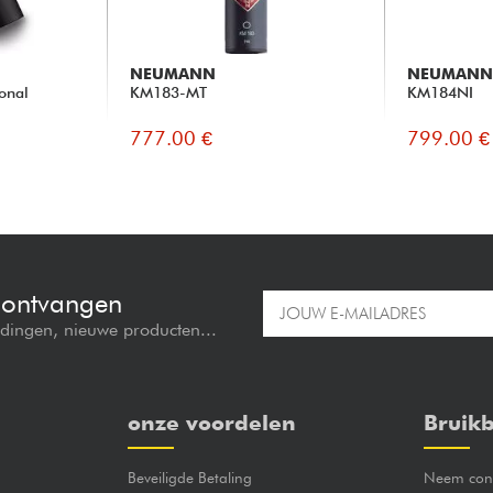
NEUMANN
NEUMAN
onal
KM183-MT
KM184NI
777.00 €
799.00 €
e ontvangen
edingen, nieuwe producten...
onze voordelen
Bruikb
Beveiligde Betaling
Neem cont