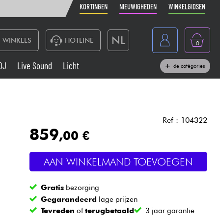
KORTINGEN
NIEUWIGHEDEN
WINKELGIDSEN
NL
WINKELS
HOTLINE
0
France
DJ
Live Sound
Licht
de catégories
Belgique
Toetsenbord & Piano
België
Hoofdtelefoon
España
Ref : 104322
859
,00 €
Deutschland
Live Sound
English
AAN WINKELMAND TOEVOEGEN
Blaasinstrument
Gratis
bezorging
Kabels & toebehoren
Gegarandeerd
lage prijzen
Tevreden
of
terugbetaald
3 jaar garantie