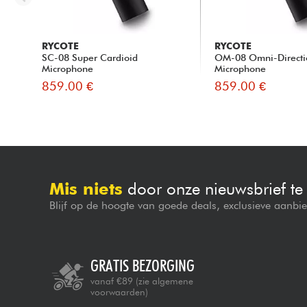
RYCOTE
RYCOTE
SC-08 Super Cardioid
OM-08 Omni-Directi
Microphone
Microphone
859.00 €
859.00 €
Mis niets
door onze nieuwsbrief t
Blijf op de hoogte van goede deals, exclusieve aanbi
GRATIS BEZORGING
vanaf €89
(zie algemene
voorwaarden)