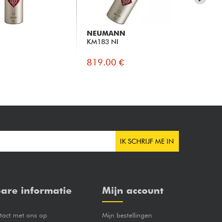
N
NEUMANN
SH
KM183 NI
Ks
819.00 €
88
IK SCHRIJF ME IN
are informatie
Mijn account
act met ons op
Mijn bestellingen