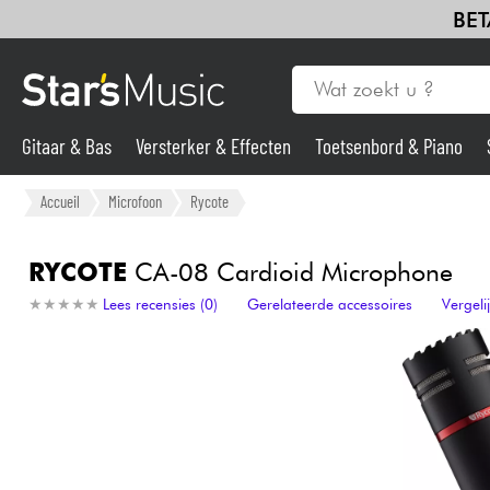
BET
Gitaar & Bas
Versterker & Effecten
Toetsenbord & Piano
Gitaar & Bas
Accueil
Microfoon
Rycote
Synths & samplers
RYCOTE
CA-08 Cardioid Microphone
★
★
★
★
★
★
★
★
★
★
Lees recensies (0)
Gerelateerde accessoires
Vergel
Microfoon
Licht
Viool & Quatuor