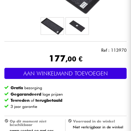
Hoofdtelefoon
Microfoon
DJ
Ref : 113970
Live Sound
177
,00 €
Licht
AAN WINKELMAND TOEVOEGEN
Drums & percussie
Gratis
bezorging
Gegarandeerd
lage prijzen
Blaasinstrument
Tevreden
of
terugbetaald
3 jaar garantie
Viool & Quatuor
Op dit moment niet
Voorraad in de winkel
beschikbaar
Niet verkrijgbaar in de winkel
Kinderen
neem contact op met ons