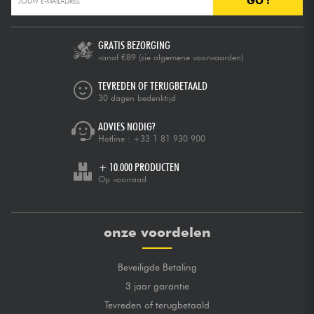
GO !
GRATIS BEZORGING
vanaf €89
(zie algemene voorwaarden)
TEVREDEN OF TERUGBETAALD
30 dagen bedenktijd
ADVIES NODIG?
Hotline :
+33 1 81 930 900
+ 10.000 PRODUCTEN
Op voorraad
onze voordelen
Beveiligde Betaling
3 jaar garantie
Tevreden of terugbetaald