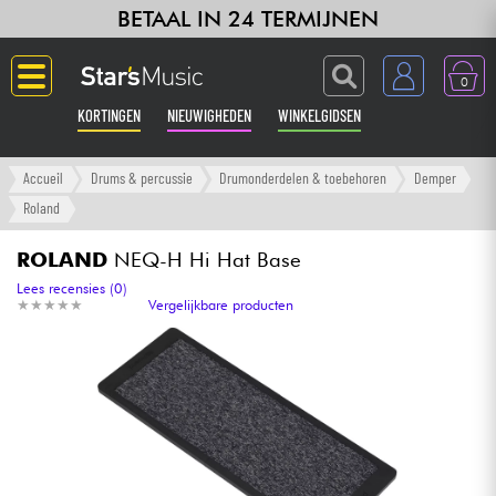
BETAAL IN 24 TERMIJNEN
0
KORTINGEN
NIEUWIGHEDEN
WINKELGIDSEN
Langue
Accueil
Drums & percussie
Drumonderdelen & toebehoren
Demper
Roland
Gitaar & Bas
ROLAND
NEQ-H Hi Hat Base
Versterker & Effecten
Lees recensies (0)
★
★
★
★
★
★
★
★
★
★
Vergelijkbare producten
Toetsenbord & Piano
Synths & samplers
Home-studio