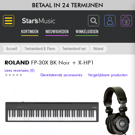
BETAAL IN 24 TERMIJNEN
0
KORTINGEN
NIEUWIGHEDEN
WINKELGIDSEN
Langue
Accueil
Toetsenbord & Piano
Toetsenbord set
Roland
Gitaar & Bas
ROLAND
FP-30X BK Noir + X-HP1
Lees recensies (0)
★
★
★
★
★
★
★
★
★
★
Gerelateerde accessoires
Vergelijkbare producten
Versterker & Effecten
Toetsenbord & Piano
Synths & samplers
Home-studio