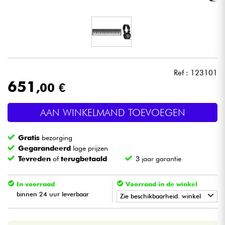
Hoofdtelefoon
Microfoon
DJ
Ref : 123101
651
,00 €
Live Sound
AAN WINKELMAND TOEVOEGEN
Licht
Gratis
bezorging
Drums & percussie
Gegarandeerd
lage prijzen
Tevreden
of
terugbetaald
3 jaar garantie
Blaasinstrument
In voorraad
Voorraad in de winkel
binnen 24 uur leverbaar
Viool & Quatuor
Zie beschikbaarheid. winkel
•
Star
'
S
Music
BORDEAUX
Kinderen