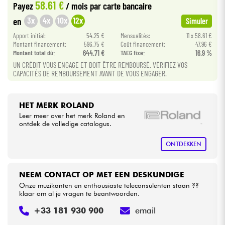
58.61 €
Payez
/ mois
par carte bancaire
•
Star
'
S
Music
BRUXELLES
3x
4x
10x
12x
en
Simuler
Kabels & toebehoren
•
Apport initial:
54.25 €
Mensualités:
11 x 58.61 €
Star
'
S
Music
LYON
Montant financement:
596.75 €
Coût financement:
47.96 €
HiFi
Montant total dù:
644.71 €
TAEG fixe:
16.9 %
•
Star
'
S
Music
PARIS
UN CRÉDIT VOUS ENGAGE ET DOIT ÊTRE REMBOURSÉ. VÉRIFIEZ VOS
CAPACITÉS DE REMBOURSEMENT AVANT DE VOUS ENGAGER.
Sets
•
Star
'
S
Music
TOULOUSE
Bekijk onze merken
HET MERK ROLAND
Leer meer over het merk Roland en
ontdek de volledige catalogus.
ONTDEKKEN
NEEM CONTACT OP MET EEN DESKUNDIGE
Onze muzikanten en enthousiaste teleconsulenten staan ??
klaar om al je vragen te beantwoorden.
+33 181 930 900
email