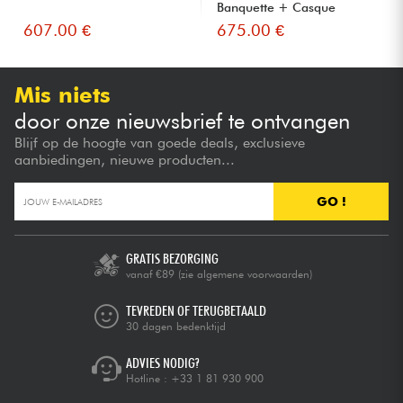
Banquette + Casque
607.00 €
675.00 €
Mis niets
door onze nieuwsbrief te ontvangen
Blijf op de hoogte van goede deals, exclusieve
aanbiedingen, nieuwe producten...
GO !
GRATIS BEZORGING
vanaf €89
(zie algemene voorwaarden)
TEVREDEN OF TERUGBETAALD
30 dagen bedenktijd
ADVIES NODIG?
Hotline :
+33 1 81 930 900