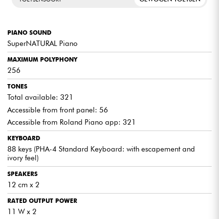
PIANO SOUND
SuperNATURAL Piano
MAXIMUM POLYPHONY
256
TONES
Total available: 321
Accessible from front panel: 56
Accessible from Roland Piano app: 321
KEYBOARD
88 keys (PHA-4 Standard Keyboard: with escapement and
ivory feel)
SPEAKERS
12 cm x 2
RATED OUTPUT POWER
11 W x 2