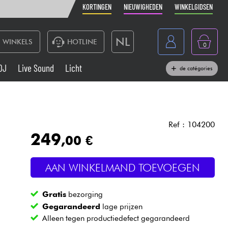
KORTINGEN
NIEUWIGHEDEN
WINKELGIDSEN
NL
WINKELS
HOTLINE
0
France
DJ
Live Sound
Licht
de catégories
Belgique
Toetsenbord & Piano
België
Hoofdtelefoon
España
Ref : 104200
249
,00 €
Deutschland
Live Sound
English
AAN WINKELMAND TOEVOEGEN
Blaasinstrument
Gratis
bezorging
Kabels & toebehoren
Gegarandeerd
lage prijzen
Alleen tegen productiedefect gegarandeerd