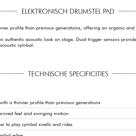
ELEKTRONISCH DRUMSTEL PAD
inner profile than previous generations, offering an organic an
s an authentic acoustic look on stage. Dual-trigger sensors pro
acoustic cymbal.
TECHNISCHE SPECIFICITIES
th a thinner profile than previous generations
mproved feel and swinging motion
ier to play cymbal swells and rides
ymbal edge