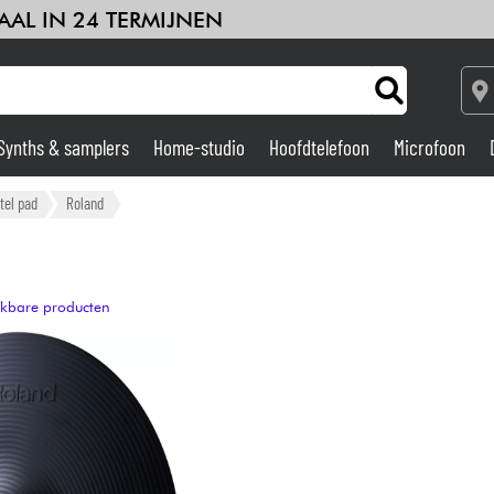
AAL IN 24 TERMIJNEN
Synths & samplers
Home-studio
Hoofdtelefoon
Microfoon
Versterker & Effecten
tel pad
Roland
Home-studio
ijkbare producten
DJ
Drums & percussie
Kinderen