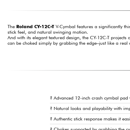
The
Roland CY-12C-T
V-Cymbal features a significantly th
stick feel, and natural swinging motion.
And with its elegant textured design, the CY-12C-T project
can be choked simply by grabbing the edge–just like a real 
? Advanced 12-inch crash cymbal pad wi
? Natural looks and playability with i
? Authentic stick response makes it eas
? Chokes supported by grabbing the c