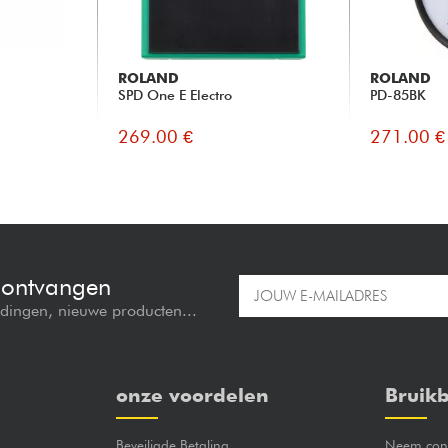
ROLAND
ROLAND
SPD One E Electro
PD-85BK
269.00 €
271.00 €
e ontvangen
edingen, nieuwe producten...
onze voordelen
Bruikb
Beveiligde Betaling
Neem cont