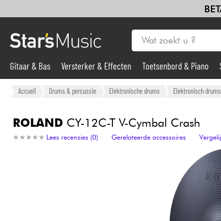
BET
Gitaar & Bas
Versterker & Effecten
Toetsenbord & Piano
Gitaar & Bas
Accueil
Drums & percussie
Elektronische drums
Elektronisch drums
Synths & samplers
ROLAND
CY-12C-T V-Cymbal Crash
★
★
★
★
★
★
★
★
★
★
Lees recensies (0)
Gerelateerde accessoires
Vergel
Microfoon
Licht
Viool & Quatuor