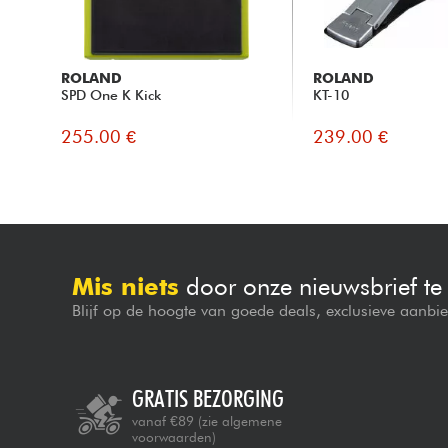
ROLAND
ROLAND
SPD One K Kick
KT-10
255.00 €
239.00 €
Mis niets
door onze nieuwsbrief t
Blijf op de hoogte van goede deals, exclusieve aanbi
GRATIS BEZORGING
vanaf €89
(zie algemene
voorwaarden)