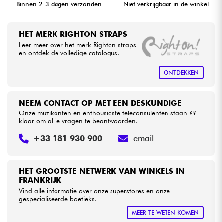
Binnen 2-3 dagen verzonden
Niet verkrijgbaar in de winkel
Kabels & toebehoren
HET MERK RIGHTON STRAPS
Leer meer over het merk Righton straps
HiFi
en ontdek de volledige catalogus.
ONTDEKKEN
Sets
Bekijk onze merken
NEEM CONTACT OP MET EEN DESKUNDIGE
Onze muzikanten en enthousiaste teleconsulenten staan ??
klaar om al je vragen te beantwoorden.
+33 181 930 900
email
HET GROOTSTE NETWERK VAN WINKELS IN
FRANKRIJK
Vind alle informatie over onze superstores en onze
gespecialiseerde boetieks.
MEER TE WETEN KOMEN