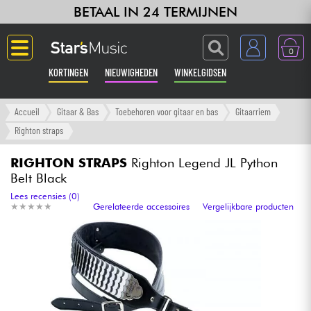
BETAAL IN 24 TERMIJNEN
0
KORTINGEN
NIEUWIGHEDEN
WINKELGIDSEN
Langue
Accueil
Gitaar & Bas
Toebehoren voor gitaar en bas
Gitaarriem
Righton straps
Gitaar & Bas
RIGHTON STRAPS
Righton Legend JL Python
Belt Black
Versterker & Effecten
Lees recensies (0)
★
★
★
★
★
★
★
★
★
★
Gerelateerde accessoires
Vergelijkbare producten
Toetsenbord & Piano
Synths & samplers
Home-studio