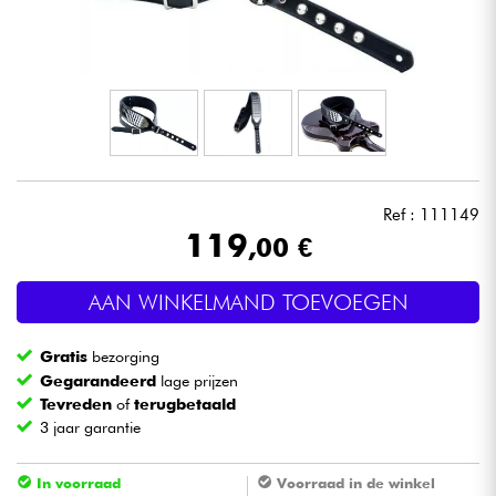
Hoofdtelefoon
Microfoon
DJ
Live Sound
Ref : 111149
119
,00 €
Licht
AAN WINKELMAND TOEVOEGEN
Drums & percussie
Gratis
bezorging
Blaasinstrument
Gegarandeerd
lage prijzen
Tevreden
of
terugbetaald
3 jaar garantie
Viool & Quatuor
In voorraad
Voorraad in de winkel
Kinderen