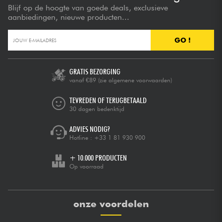
Blijf op de hoogte van goede deals, exclusieve
aanbiedingen, nieuwe producten...
GO !
GRATIS BEZORGING
vanaf €89
(zie algemene voorwaarden)
TEVREDEN OF TERUGBETAALD
30 dagen bedenktijd
ADVIES NODIG?
Hotline :
+33 1 81 930 900
+ 10.000 PRODUCTEN
Op voorraad
onze voordelen