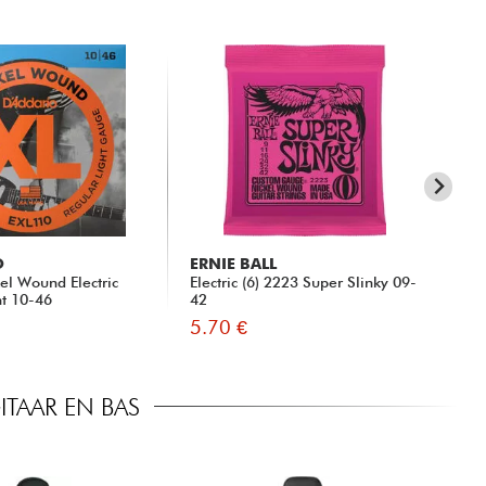
O
ERNIE BALL
X-
el Wound Electric
Electric (6) 2223 Super Slinky 09-
xg 
ht 10-46
42
Str
5.70 €
45
TAAR EN BAS