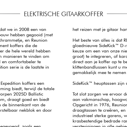
ELEKTRISCHE GITAARKOFFER
 dat we in 2008 een van
het reizen met je gitaar h
ebouw hebben gegooid (met
 schrammetje, en Reunion
Het beste van alles is dat R
ment koffers die de
gloednieuwe SideKick™ D-r
er de hele wereld hebben
keuze om een van onze nieu
m manieren te vinden om
groot) te integreren, of k
l en comfortabeler te
direct aan je koffer op te 
on serie is de laatste in
klittenbandlussen kunt u m
gemakkelijk mee te nemen 
Expedition koffers een
SideKick™ heuptassen zijn
ming biedt, terwijl de totale
orpen 2025D Ballistic
Tot slot zorgen we ervoor d
aam, draagt goed en biedt
aan vakmanschap, hoogwaar
n de binnenkant van de
Opgericht in 1976, Reunion
verstelbaar nekblok en door
draagtassen te creëren, e
industrieel sterke garens, 
krasbestendige bedrade ran
oegevoegd, zoals een
verstevigingen in alle geb