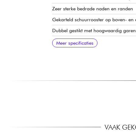
Zeer sterke bedrade naden en randen
Gekarteld schuurrooster op boven- en
Dubbel gestikt met hoogwaardig garen e
Verstelbare, onzichtbare rugzakriemen
Rubberen schuimrubberen hoofdhandg
Speciaal gevormde binnenkussens voor
Handige buitenzak voor snel opbergen
Beperkte levenslange garantie
Meer specificaties
VAAK GEK