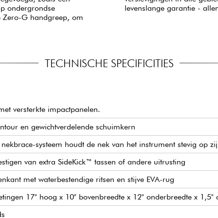
rip ondergrondse
levenslange garantie - all
de Zero-G handgreep, om
TECHNISCHE SPECIFICITIES
met versterkte impactpanelen.
ntour en gewichtverdelende schuimkern
 nekbrace-systeem houdt de nek van het instrument stevig op zij
stigen van extra SideKick™ tassen of andere uitrusting
tenkant met waterbestendige ritsen en stijve EVA-rug
etingen 17" hoog x 10" bovenbreedte x 12" onderbreedte x 1,5" 
ds