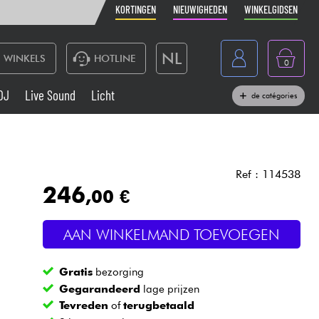
KORTINGEN
NIEUWIGHEDEN
WINKELGIDSEN
NL
WINKELS
HOTLINE
0
France
DJ
Live Sound
Licht
de catégories
Belgique
Toetsenbord & Piano
België
Hoofdtelefoon
España
Ref : 114538
246
,00 €
Deutschland
Live Sound
English
AAN WINKELMAND TOEVOEGEN
Blaasinstrument
Gratis
bezorging
Kabels & toebehoren
Gegarandeerd
lage prijzen
Tevreden
of
terugbetaald