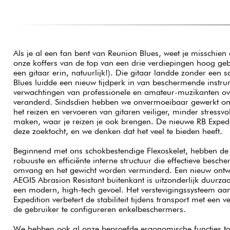
Als je al een fan bent van Reunion Blues, weet je misschien
onze koffers van de top van een drie verdiepingen hoog g
een gitaar erin, natuurlijk!). Die gitaar landde zonder een
Blues luidde een nieuw tijdperk in van beschermende instru
verwachtingen van professionele en amateur-muzikanten ov
veranderd. Sindsdien hebben we onvermoeibaar gewerkt o
het reizen en vervoeren van gitaren veiliger, minder stressvo
maken, waar je reizen je ook brengen. De nieuwe RB Expediti
deze zoektocht, en we denken dat het veel te bieden heeft.
Beginnend met ons schokbestendige Flexoskelet, hebben de 
robuuste en efficiënte interne structuur die effectieve bescher
omvang en het gewicht worden verminderd. Een nieuw ontw
AEGIS Abrasion Resistant buitenkant is uitzonderlijk duurz
een modern, high-tech gevoel. Het verstevigingssysteem aa
Expedition verbetert de stabiliteit tijdens transport met een 
de gebruiker te configureren enkelbeschermers.
We hebben ook al onze beproefde ergonomische functies t