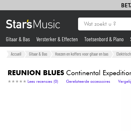
BET
Gitaar & Bas
Versterker & Effecten
Toetsenbord & Piano
Gitaar & Bas
Accueil
Gitaar & Bas
Hoezen en koffers voor gitaar en bas
Elektrisch
Synths & samplers
REUNION BLUES
Continental Expedition
★
★
★
★
★
★
★
★
★
★
Lees recensies (0)
Gerelateerde accessoires
Vergel
Microfoon
Licht
Viool & Quatuor