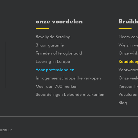
onze voordelen
Bruikb
Beveiligde Betaling
Neem cont
3 jaar garantie
Wie zijn w
Tevreden of terugbetaald
Onze wink
Levering in Europa
Raadplee
Voor professionelen
Voorwaar
Intragemeenschappelijke verkopen
Onze veel
Meer dan 700 merken
Persoonli
Beoordelingen beloonde muzikanten
Vacatures
Blog
aratuur