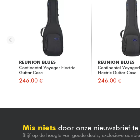
REUNION BLUES
REUNION BLUES
Continental Voyager Electric
Continental VoyagerL
Guitar Case
Electric Guitar Case
246.00 €
246.00 €
Mis niets
door onze nieuwsbrief t
Blijf op de hoogte van goede deals, exclusieve aanbi