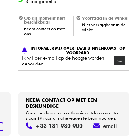
3 jaar garantie
Op dit moment niet
Voorraad in de winkel
beschikbaar
Niet verkrijgbaar in de
neem contact op met
winkel
ons
INFORMEER MIJ OVER HAAR BINNENKOMST OP
VOORRAAD
Ik wil per e-mail op de hoogte worden
Go
gehouden
NEEM CONTACT OP MET EEN
DESKUNDIGE
Onze muzikanten en enthousiaste teleconsulenten
staan ??klaar om al je vragen te beantwoorden.
+33 181 930 900
email
N