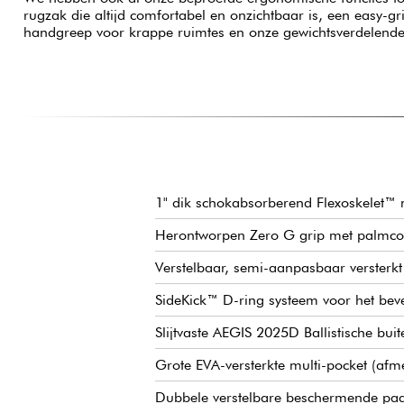
rugzak die altijd comfortabel en onzichtbaar is, een easy-g
handgreep voor krappe ruimtes en onze gewichtsverdelen
1" dik schokabsorberend Flexoskelet™ 
Herontworpen Zero G grip met palmco
Verstelbaar, semi-aanpasbaar versterkt
SideKick™ D-ring systeem voor het beve
Slijtvaste AEGIS 2025D Ballistische bui
Grote EVA-versterkte multi-pocket (afm
Dubbele verstelbare beschermende pa