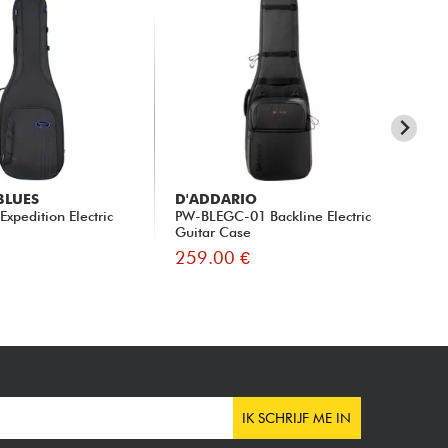
BLUES
D'ADDARIO
GI
Expedition Electric
PW-BLEGC-01 Backline Electric
Del
Guitar Case
259.00 €
23
IK SCHRIJF ME IN