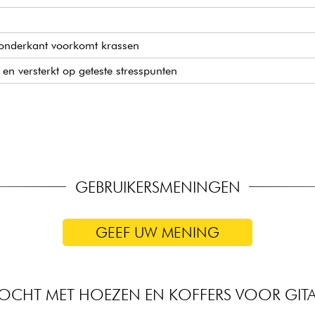
 onderkant voorkomt krassen
n versterkt op geteste stresspunten
reep
 hoofd en brug
GEBRUIKERSMENINGEN
GEEF UW MENING
OCHT MET HOEZEN EN KOFFERS VOOR GITA