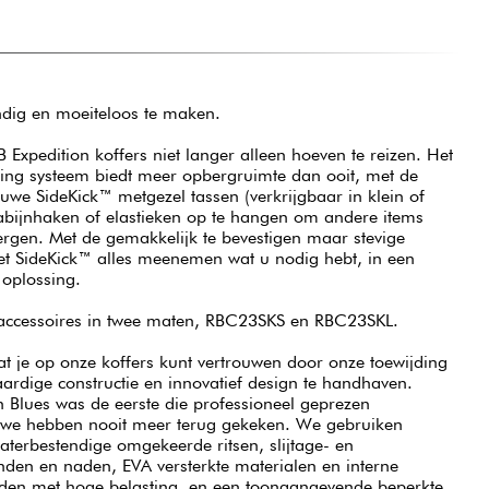
andig en moeiteloos te maken.
B Expedition koffers niet langer alleen hoeven te reizen. Het
ing systeem biedt meer opbergruimte dan ooit, met de
we SideKick™ metgezel tassen (verkrijgbaar in klein of
arabijnhaken of elastieken op te hangen om andere items
bergen. Met de gemakkelijk te bevestigen maar stevige
et SideKick™ alles meenemen wat u nodig hebt, in een
oplossing.
 accessoires in twee maten, RBC23SKS en RBC23SKL.
at je op onze koffers kunt vertrouwen door onze toewijding
dige constructie en innovatief design te handhaven.
 Blues was de eerste die professioneel geprezen
n we hebben nooit meer terug gekeken. We gebruiken
waterbestendige omgekeerde ritsen, slijtage- en
den en naden, EVA versterkte materialen en interne
ieden met hoge belasting, en een toonaangevende beperkte