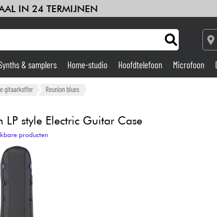
AAL IN 24 TERMIJNEN
Synths & samplers
Home-studio
Hoofdtelefoon
Microfoon
Versterker & Effecten
e gitaarkoffer
Reunion blues
Home-studio
 LP style Electric Guitar Case
ijkbare producten
DJ
Drums & percussie
Kinderen