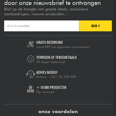
door onze nieuwsbrief te ontvangen
Blijf op de hoogte van goede deals, exclusieve
aanbiedingen, nieuwe producten...
GO !
GRATIS BEZORGING
vanaf €89
(zie algemene voorwaarden)
TEVREDEN OF TERUGBETAALD
30 dagen bedenktijd
ADVIES NODIG?
Hotline :
+33 1 81 930 900
+ 10.000 PRODUCTEN
Op voorraad
onze voordelen