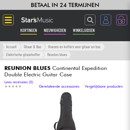
BETAAL IN 24 TERMIJNEN
0
KORTINGEN
NIEUWIGHEDEN
WINKELGIDSEN
Langue
Accueil
Gitaar & Bas
Hoezen en koffers voor gitaar en bas
Elektrische gitaarkoffer
Reunion blues
Gitaar & Bas
REUNION BLUES
Continental Expedition
Double Electric Guitar Case
Versterker & Effecten
Lees recensies (0)
★
★
★
★
★
★
★
★
★
★
Gerelateerde accessoires
Vergelijkbare producten
Toetsenbord & Piano
Synths & samplers
Home-studio