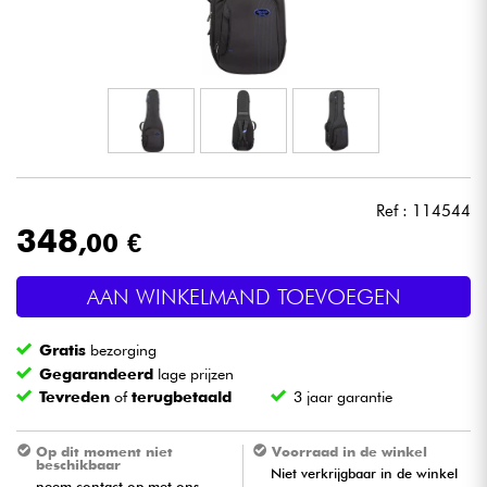
Hoofdtelefoon
Microfoon
DJ
Live Sound
Ref : 114544
348
,00 €
Licht
AAN WINKELMAND TOEVOEGEN
Drums & percussie
Gratis
bezorging
Blaasinstrument
Gegarandeerd
lage prijzen
Tevreden
of
terugbetaald
3 jaar garantie
Viool & Quatuor
Op dit moment niet
Voorraad in de winkel
beschikbaar
Niet verkrijgbaar in de winkel
Kinderen
neem contact op met ons