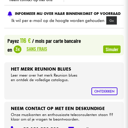
Kabels & toebehoren
INFORMEER MIJ OVER HAAR BINNENKOMST OP VOORRAAD
Ik wil per e-mail op de hoogte worden gehouden
Go
HiFi
116 €
Payez
/ mois
par carte bancaire
Sets
SANS FRAIS
3x
en
Simuler
Bekijk onze merken
HET MERK REUNION BLUES
Leer meer over het merk Reunion blues
en ontdek de volledige catalogus.
ONTDEKKEN
NEEM CONTACT OP MET EEN DESKUNDIGE
Onze muzikanten en enthousiaste teleconsulenten staan ??
klaar om al je vragen te beantwoorden.