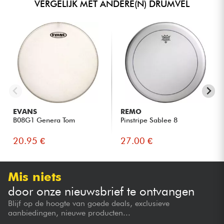
VERGELIJK MET ANDERE(N) DRUMVEL
EVANS
REMO
B08G1 Genera Tom
Pinstripe Sablee 8
20.95 €
27.00 €
Mis niets
door onze nieuwsbrief te ontvangen
Blijf op de hoogte van goede deals, exclusieve
aanbiedingen, nieuwe producten...