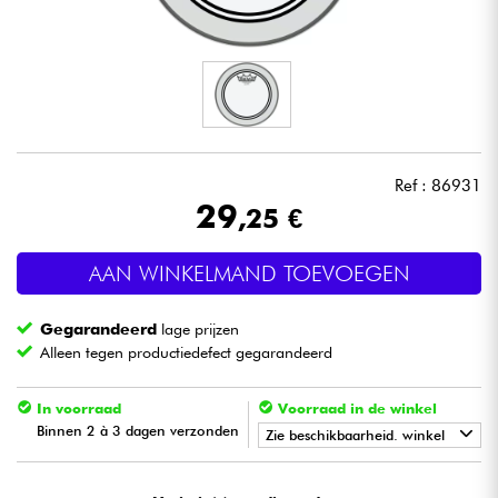
Hoofdtelefoon
Microfoon
DJ
Ref : 86931
Live Sound
29
,25 €
Licht
AAN WINKELMAND TOEVOEGEN
Drums & percussie
Gegarandeerd
lage prijzen
Alleen tegen productiedefect gegarandeerd
Blaasinstrument
In voorraad
Voorraad in de winkel
Binnen 2 à 3 dagen verzonden
Viool & Quatuor
Zie beschikbaarheid. winkel
•
Star
'
S
Music
BRUXELLES
Kinderen