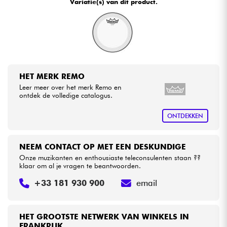
Variatie(s) van dit product.
•
Star
'
S
Music
TOULOUSE
Kabels & toebehoren
HiFi
HET MERK REMO
Sets
Leer meer over het merk Remo en
ontdek de volledige catalogus.
Bekijk onze merken
ONTDEKKEN
NEEM CONTACT OP MET EEN DESKUNDIGE
Onze muzikanten en enthousiaste teleconsulenten staan ??
klaar om al je vragen te beantwoorden.
+33 181 930 900
email
HET GROOTSTE NETWERK VAN WINKELS IN
FRANKRIJK