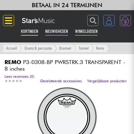
BETAAL IN 24 TERMIJNEN
0
KORTINGEN
NIEUWIGHEDEN
WINKELGIDSEN
Langue
Accueil
Drums & percussie
Drumvel
Tomvel
Remo
Gitaar & Bas
REMO
P3-0308-BP PWRSTRK.3 TRANSPARENT -
8 inches
Versterker & Effecten
Lees recensies (0)
★
★
★
★
★
★
★
★
★
★
Gerelateerde accessoires
Vergelijkbare producten
Toetsenbord & Piano
Synths & samplers
Home-studio