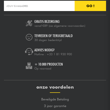
GO !
GRATIS BEZORGING
vanaf €89
(zie algemene voorwaarden)
TEVREDEN OF TERUGBETAALD
30 dagen bedenktijd
ADVIES NODIG?
Hotline :
+33 1 81 930 900
+ 10.000 PRODUCTEN
Op voorraad
onze voordelen
Beveiligde Betaling
3 jaar garantie