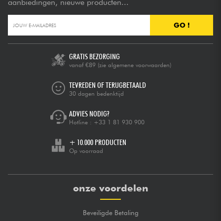
aanbiedingen, nieuwe producten...
GO !
GRATIS BEZORGING
vanaf €89
(zie algemene voorwaarden)
TEVREDEN OF TERUGBETAALD
30 dagen bedenktijd
ADVIES NODIG?
Hotline :
+33 1 81 930 900
+ 10.000 PRODUCTEN
Op voorraad
onze voordelen
Beveiligde Betaling