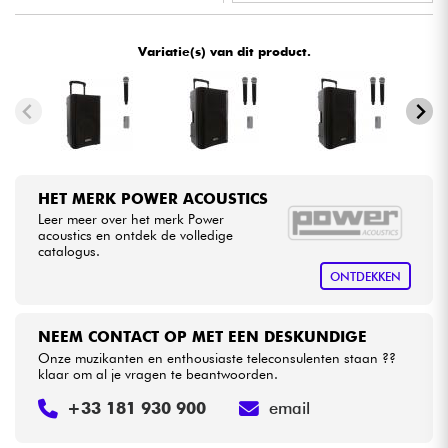
•
Star
'
S
Music
BORDEAUX
Kabels & toebehoren
Variatie(s) van dit product.
HiFi
Sets
HET MERK POWER ACOUSTICS
Bekijk onze merken
Leer meer over het merk Power
acoustics en ontdek de volledige
catalogus.
ONTDEKKEN
NEEM CONTACT OP MET EEN DESKUNDIGE
Onze muzikanten en enthousiaste teleconsulenten staan ??
klaar om al je vragen te beantwoorden.
+33 181 930 900
email