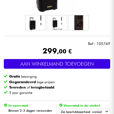
Hoofdtelefoon
Microfoon
DJ
Ref : 105769
Live Sound
299
,00 €
Licht
AAN WINKELMAND TOEVOEGEN
Drums & percussie
Gratis
bezorging
Gegarandeerd
lage prijzen
Blaasinstrument
Tevreden
of
terugbetaald
3 jaar garantie
Viool & Quatuor
In voorraad
Voorraad in de winkel
Binnen 2-3 dagen verzonden
Zie beschikbaarheid. winkel
Kinderen