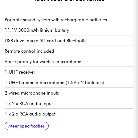
Portable sound system with rechargeable batteries
11.1V 3000mAh lithium battery
USB drive, micro SD card and Bluetooth
Remote control included
Voice priority for wireless microphone
1 UHF receiver
1 UHF handheld microphone (1.5V x 2 batteries)
2 wired microphone inputs
1 x 2 x RCA audio input
1 x 2 x RCA audio output
1 guitar input
Speaker: 8" speaker
Output power : 80W RMS | 160 PROG
Frequency response : 40Hz - 20KHz
Charging time approx. 6-7 hours
Retractable trolley
Power supply : External DC 12V
Treble: 80hz
Finish: ABS type (ultra resistant plastic)
Dimensions : 485 x 295 x 284 mm
Weight : 7 Kg
Meer specificaties