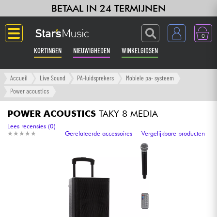
BETAAL IN 24 TERMIJNEN
0
KORTINGEN
NIEUWIGHEDEN
WINKELGIDSEN
Langue
Accueil
Live Sound
PA-luidsprekers
Mobiele pa- systeem
Power acoustics
Gitaar & Bas
POWER ACOUSTICS
TAKY 8 MEDIA
Versterker & Effecten
Lees recensies (0)
★
★
★
★
★
★
★
★
★
★
Gerelateerde accessoires
Vergelijkbare producten
Toetsenbord & Piano
Synths & samplers
Home-studio