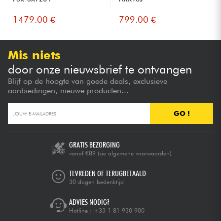
1479.00 €
799.00 €
Mis niets
door onze nieuwsbrief te ontvangen
Blijf op de hoogte van goede deals, exclusieve
aanbiedingen, nieuwe producten...
GO !
GRATIS BEZORGING
vanaf €89
(zie algemene voorwaarden)
TEVREDEN OF TERUGBETAALD
30 dagen bedenktijd
ADVIES NODIG?
Hotline :
+33 1 81 930 900