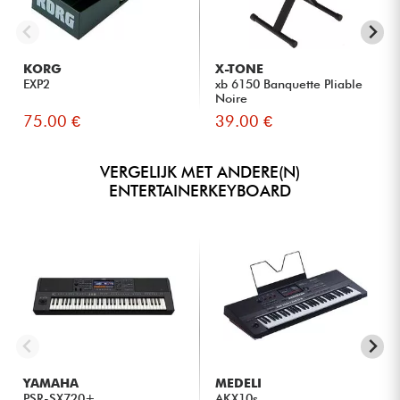
KORG
X-TONE
EXP2
xb 6150 Banquette Pliable
Noire
75.00 €
39.00 €
VERGELIJK MET ANDERE(N)
ENTERTAINERKEYBOARD
YAMAHA
MEDELI
PSR-SX720+
AKX10s