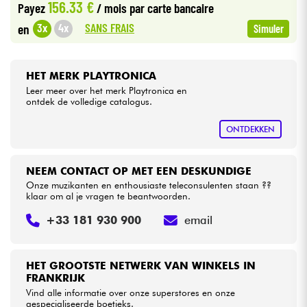
156.33 €
Payez
/ mois
par carte bancaire
SANS FRAIS
3x
4x
en
Simuler
Kabels & toebehoren
HiFi
HET MERK PLAYTRONICA
Leer meer over het merk Playtronica en
ontdek de volledige catalogus.
Sets
ONTDEKKEN
Bekijk onze merken
NEEM CONTACT OP MET EEN DESKUNDIGE
Onze muzikanten en enthousiaste teleconsulenten staan ??
klaar om al je vragen te beantwoorden.
+33 181 930 900
email
HET GROOTSTE NETWERK VAN WINKELS IN
FRANKRIJK
Vind alle informatie over onze superstores en onze
gespecialiseerde boetieks.