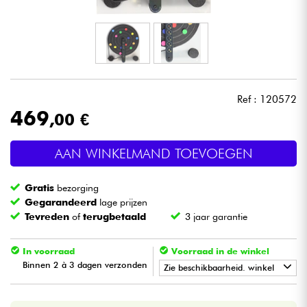
Hoofdtelefoon
Microfoon
DJ
Ref : 120572
469
,00 €
Live Sound
AAN WINKELMAND TOEVOEGEN
Licht
Gratis
bezorging
Drums & percussie
Gegarandeerd
lage prijzen
Tevreden
of
terugbetaald
3 jaar garantie
Blaasinstrument
In voorraad
Voorraad in de winkel
Binnen 2 à 3 dagen verzonden
Viool & Quatuor
Zie beschikbaarheid. winkel
•
Star
'
S
Music
PARIS
Kinderen