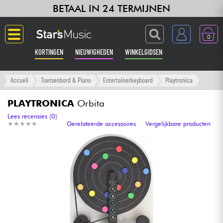
BETAAL IN 24 TERMIJNEN
0
KORTINGEN
NIEUWIGHEDEN
WINKELGIDSEN
Langue
Accueil
Toetsenbord & Piano
Entertainerkeyboard
Playtronica
Gitaar & Bas
PLAYTRONICA
Orbita
Lees recensies (0)
★
★
★
★
★
★
★
★
★
★
Gerelateerde accessoires
Vergelijkbare producten
Versterker & Effecten
Toetsenbord & Piano
Synths & samplers
Home-studio