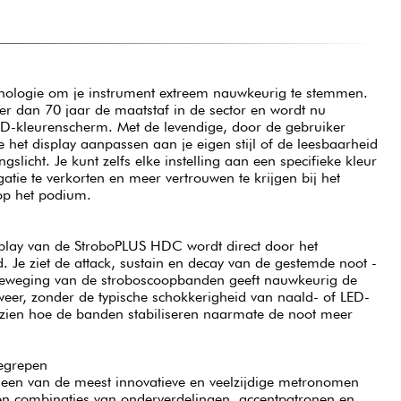
ologie om je instrument extreem nauwkeurig te stemmen.
eer dan 70 jaar de maatstaf in de sector en wordt nu
HD-kleurenscherm. Met de levendige, door de gebruiker
e het display aanpassen aan je eigen stijl of de leesbaarheid
licht. Je kunt zelfs elke instelling aan een specifieke kleur
ie te verkorten en meer vertrouwen te krijgen bij het
p het podium.
splay van de StroboPLUS HDC wordt direct door het
 Je ziet de attack, sustain en decay van de gestemde noot -
 beweging van de stroboscoopbanden geeft nauwkeurig de
weer, zonder de typische schokkerigheid van naald- of LED-
jk zien hoe de banden stabiliseren naarmate de noot meer
egrepen
en van de meest innovatieve en veelzijdige metronomen
n combinaties van onderverdelingen, accentpatronen en