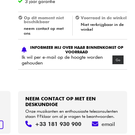
3 jaar garantie
Op dit moment niet
Voorraad in de winkel
beschikbaar
Niet verkrijgbaar in de
neem contact op met
winkel
ons
INFORMEER MIJ OVER HAAR BINNENKOMST OP
VOORRAAD
Ik wil per e-mail op de hoogte worden
Go
gehouden
NEEM CONTACT OP MET EEN
DESKUNDIGE
Onze muzikanten en enthousiaste teleconsulenten
staan ??klaar om al je vragen te beantwoorden.
+33 181 930 900
email
N