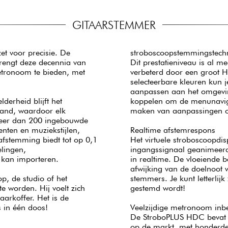
GITAARSTEMMER
t voor precisie. De
stroboscoopstemmingstechn
brengt deze decennia van
Dit prestatieniveau is al m
etronoom te bieden, met
verbeterd door een groot 
selecteerbare kleuren kun j
aanpassen aan het omgevings
derheid blijft het
koppelen om de menunavigat
tand, waardoor elk
maken van aanpassingen o
meer dan 200 ingebouwde
nten en muziekstijlen,
Realtime afstemrespons
afstemming biedt tot op 0,1
Het virtuele stroboscoopdi
lingen,
ingangssignaal geanimeerd.
 kan importeren.
in realtime. De vloeiende
afwijking van de doelnoot 
, de studio of het
stemmers. Je kunt letterli
e worden. Hij voelt zich
gestemd wordt!
aarkoffer. Het is de
s in één doos!
Veelzijdige metronoom inb
De StroboPLUS HDC bevat e
op de markt, met honderde