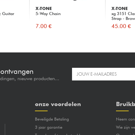
X-TONE
X-TONE
c Guitar
5-Way Chain
xg 3151 Cla
Strap - Bro
7.00 €
45.00 €
e ontvangen
edingen, nieuwe producten...
onze voordelen
Bruikb
Beveiligde Betaling
Neem cont
3 jaar garantie
Wie zijn w