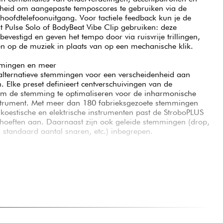
kheid om aangepaste temposcores te gebruiken via de
hoofdtelefoonuitgang. Voor tactiele feedback kun je de
t Pulse Solo of BodyBeat Vibe Clip gebruiken: deze
evestigd en geven het tempo door via ruisvrije trillingen,
ren op de muziek in plaats van op een mechanische klik.
mmingen en meer
alternatieve stemmingen voor een verscheidenheid aan
n. Elke preset definieert centverschuivingen van de
m de stemming te optimaliseren voor de inharmonische
instrument. Met meer dan 180 fabrieksgezoete stemmingen
koestische en elektrische instrumenten past de StroboPLUS
ehoeften aan. Daarnaast zijn ook geleide stemmingen (drop,
ek, standaard aantal snaren, etc.) inbegrepen.
Connect
t met Peterson Connect (Chrome-extensie voor Windows en
US HDC eenvoudig instellen en bijwerken. Maak je eigen
e aan presets voor een optreden en importeer temposcores
 met ritmewisselingen. Peterson Connect kan ook worden
j te werken voor toekomstige verbeteringen.