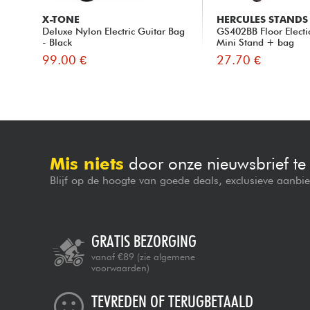
X-TONE
HERCULES STANDS
Deluxe Nylon Electric Guitar Bag
GS402BB Floor Electi
- Black
Mini Stand + bag
99.00 €
27.70 €
Mis niets
door onze nieuwsbrief t
Blijf op de hoogte van goede deals, exclusieve aanbi
GRATIS BEZORGING
vanaf €89
(zie algemene
voorwaarden)
TEVREDEN OF TERUGBETAALD