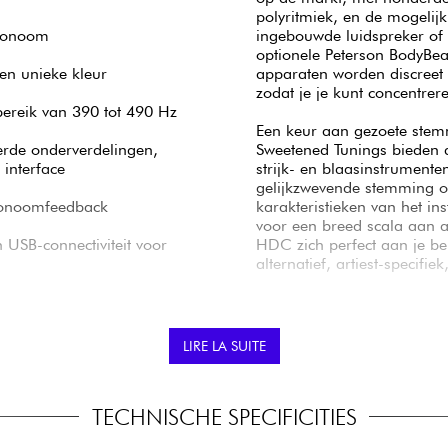
polyritmiek, en de mogelij
tronoom
ingebouwde luidspreker of 
optionele Peterson BodyBea
en unieke kleur
apparaten worden discreet b
zodat je je kunt concentre
ereik van 390 tot 490 Hz
Een keur aan gezoete ste
erde onderverdelingen,
Sweetened Tunings bieden 
 interface
strijk- en blaasinstrumente
gelijkzwevende stemming o
tronoomfeedback
karakteristieken van het 
voor een breed scala aan a
SB-connectiviteit voor
HDC zich perfect aan je b
alternatief, artiest-specifi
gang
Compatibel met Peterson 
Dankzij de compatibilitei
macOS) kun je je StroboPL
LIRE LA SUITE
Sweeteners, beheer je keuz
om te werken aan nummers
gebruikt om de firmware bi
TECHNISCHE SPECIFICITIES
eenvoudige configuratie
Praktische voeding