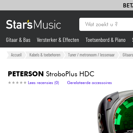
BET
Gitaar & Bas
Versterker & Effecten
Toetsenbord & Piano
Gitaar & Bas
Accueil
Kabels & toebehoren
Tuner / metronoom / lessenaar
Gitaar
Synths & samplers
PETERSON
StroboPlus HDC
★
★
★
★
★
★
★
★
★
★
Lees recensies (0)
Gerelateerde accessoires
Microfoon
Licht
Viool & Quatuor