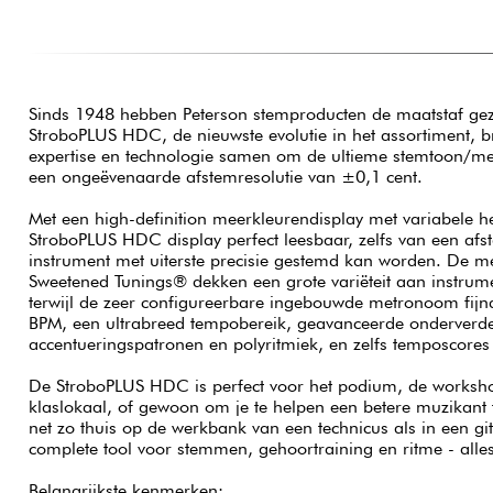
Sinds 1948 hebben Peterson stemproducten de maatstaf geze
StroboPLUS HDC, de nieuwste evolutie in het assortiment, 
expertise en technologie samen om de ultieme stemtoon/m
een ongeëvenaarde afstemresolutie van ±0,1 cent.
Met een high-definition meerkleurendisplay met variabele hel
StroboPLUS HDC display perfect leesbaar, zelfs van een afs
instrument met uiterste precisie gestemd kan worden. De 
Sweetened Tunings® dekken een grote variëteit aan instrume
terwijl de zeer configureerbare ingebouwde metronoom fijn
BPM, een ultrabreed tempobereik, geavanceerde onderverde
accentueringspatronen en polyritmiek, en zelfs temposcores
De StroboPLUS HDC is perfect voor het podium, de workshop
klaslokaal, of gewoon om je te helpen een betere muzikant t
net zo thuis op de werkbank van een technicus als in een git
complete tool voor stemmen, gehoortraining en ritme - alle
Belangrijkste kenmerken: