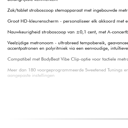
Zak/tablet stroboscoop stemapparaat met ingebouwde me
Groot HD-kleurenscherm - personaliseer elk akkoord met e
Nauwkeurigheid stroboscoop van ±0,1 cent, met A-concertb
Veelzijdige metronoom - ultrabreed tempobereik, geavance
accentpatronen en polyritmiek via een eenvoudige, intuïtieve
Compatibel met BodyBeat Vibe Clip-optie voor tactiele me
Meer dan 180 voorgeprogrammeerde Sweetened Tunings en U
aangepaste instellingen
Ingebouwde electret condensatormicrofoon en 1/4" jack in
3,5 mm hoofdtelefoonuitgang
Gevoed door oplaadbare Li-ion batterij via USB
Compatibel met Peterson Connect (Windows / macOS) voor 
en aanpassing