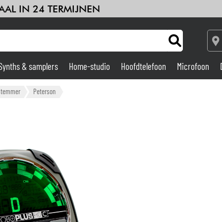
AAL IN 24 TERMIJNEN
Synths & samplers
Home-studio
Hoofdtelefoon
Microfoon
Versterker & Effecten
stemmer
Peterson
Home-studio
DJ
Drums & percussie
Kinderen