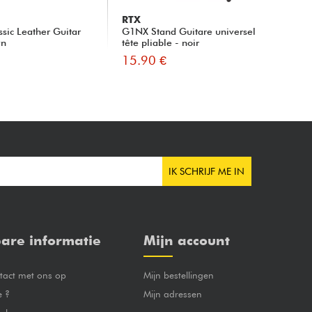
RTX
X-
ssic Leather Guitar
G1NX Stand Guitare universel
Ca
wn
tête pliable - noir
15.90 €
14
IK SCHRIJF ME IN
are informatie
Mijn account
act met ons op
Mijn bestellingen
e ?
Mijn adressen