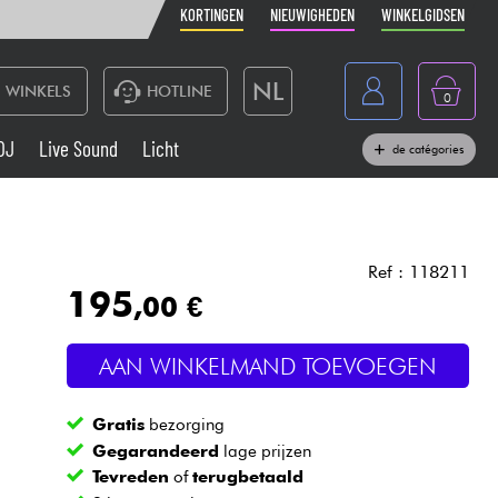
KORTINGEN
NIEUWIGHEDEN
WINKELGIDSEN
NL
WINKELS
HOTLINE
0
France
DJ
Live Sound
Licht
de catégories
Belgique
Toetsenbord & Piano
België
Hoofdtelefoon
España
Ref : 118211
195
,00 €
Deutschland
Live Sound
English
AAN WINKELMAND TOEVOEGEN
Blaasinstrument
Gratis
bezorging
Kabels & toebehoren
Gegarandeerd
lage prijzen
Tevreden
of
terugbetaald