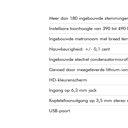
Optionele robuuste draagtas
Ultrafijne instellingsresolutie - in kleur!
Meer dan 180 ingebouwde stemmingen 
Alle Peterson-producten zijn gegarandeerd nauwkeurig tot 
Instelbare toonhoogte van 390 tot 490
een fret of halve toon). De StroboPLUS HDC maakt gebruik 
Ingebouwde metronoom met breed tempob
Nauwkeurigheid: +/- 0,1 cent
Ingebouwde electret condensatormicro
Gevoed door meegeleverde lithium-ion 
HD-kleurenscherm
Ingang op 6,3 mm jack
Koptelefoonuitgang op 3,5 mm stereo 
USB-poort