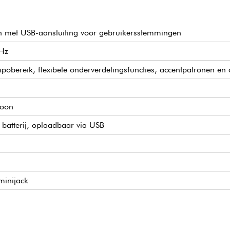
Geen rommelige batterije
gevoed door een Li-ion-bat
beperkingen de ingebouwde
display aan, pas het aan v
met USB-aansluiting voor gebruikersstemmingen
op ±0,1 cent (1/1000e van
stemapparaat dat precies op
 Hz
van Peterson's eigen
ereik, flexibele onderverdelingsfuncties, accentpatronen en 
foon
batterij, oplaadbaar via USB
minijack