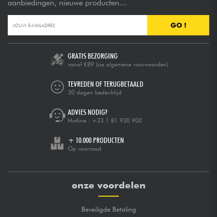
aanbiedingen, nieuwe producten...
GO !
GRATIS BEZORGING
vanaf €89
(zie algemene voorwaarden)
TEVREDEN OF TERUGBETAALD
30 dagen bedenktijd
ADVIES NODIG?
Hotline :
+33 1 81 930 900
+ 10.000 PRODUCTEN
Op voorraad
onze voordelen
Beveiligde Betaling