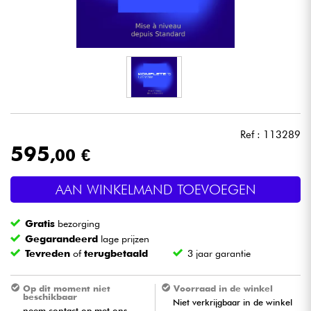
Hoofdtelefoon
Microfoon
DJ
Live Sound
Ref : 113289
595
,00 €
Licht
AAN WINKELMAND TOEVOEGEN
Drums & percussie
Gratis
bezorging
Blaasinstrument
Gegarandeerd
lage prijzen
Tevreden
of
terugbetaald
3 jaar garantie
Viool & Quatuor
Op dit moment niet
Voorraad in de winkel
beschikbaar
Niet verkrijgbaar in de winkel
Kinderen
neem contact op met ons