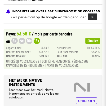
Kabels & toebehoren
INFORMEER MIJ OVER HAAR BINNENKOMST OP VOORRAAD
Ik wil per e-mail op de hoogte worden gehouden
Go
HiFi
53.56 €
Payez
/ mois
par carte bancaire
Sets
3x
4x
10x
12x
en
Simuler
Bekijk onze merken
Apport initial:
49.58 €
Mensualités:
11 x 53.56 €
Montant financement:
545.42 €
Coût financement:
43.74 €
Montant total dù:
589.16 €
TAEG fixe:
16.9 %
UN CRÉDIT VOUS ENGAGE ET DOIT ÊTRE REMBOURSÉ. VÉRIFIEZ VOS
CAPACITÉS DE REMBOURSEMENT AVANT DE VOUS ENGAGER.
HET MERK NATIVE
INSTRUMENTS
Leer meer over het merk Native
instruments en ontdek de volledige
catalogus.
ONTDEKKEN