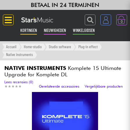
BETAAL IN 24 TERMIJNEN
0
KORTINGEN
NIEUWIGHEDEN
WINKELGIDSEN
Langue
Accueil
Home-studio
Studio software
Plug-in effect
Native instruments
Gitaar & Bas
NATIVE INSTRUMENTS
Komplete 15 Ultimate
Upgrade for Komplete DL
Versterker & Effecten
Lees recensies (0)
★
★
★
★
★
★
★
★
★
★
Gerelateerde accessoires
Vergelijkbare producten
Toetsenbord & Piano
Synths & samplers
Home-studio