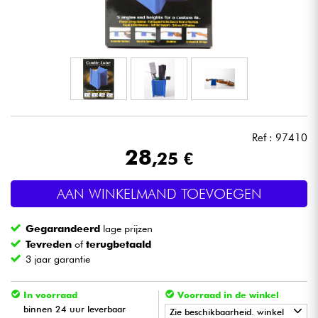
Hoofdtelefoon
Microfoon
DJ
Live Sound
Ref : 97410
28
,25 €
Licht
AAN WINKELMAND TOEVOEGEN
Drums & percussie
Gegarandeerd
lage prijzen
Blaasinstrument
Tevreden
of
terugbetaald
3 jaar garantie
Viool & Quatuor
In voorraad
Voorraad in de winkel
binnen 24 uur leverbaar
Zie beschikbaarheid. winkel
Kinderen