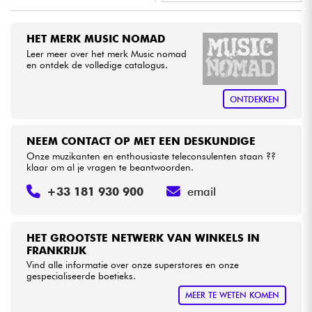
•
Star
'
S
Music
LYON
Kabels & toebehoren
HET MERK MUSIC NOMAD
•
Star
'
S
Music
PARIS
Leer meer over het merk Music nomad
en ontdek de volledige catalogus.
HiFi
ONTDEKKEN
Sets
Bekijk onze merken
NEEM CONTACT OP MET EEN DESKUNDIGE
Onze muzikanten en enthousiaste teleconsulenten staan ??
klaar om al je vragen te beantwoorden.
+33 181 930 900
email
HET GROOTSTE NETWERK VAN WINKELS IN
FRANKRIJK
Vind alle informatie over onze superstores en onze
gespecialiseerde boetieks.
MEER TE WETEN KOMEN