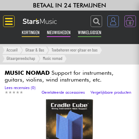
BETAAL IN 24 TERMIJNEN
0
KORTINGEN
NIEUWIGHEDEN
WINKELGIDSEN
Langue
Accueil
Gitaar & Bas
Toebehoren voor gitaar en bas
Gitaargereedschap
Music nomad
Gitaar & Bas
MUSIC NOMAD
Support for instruments,
guitars, violins, wind instruments, etc.
Versterker & Effecten
Lees recensies (0)
★
★
★
★
★
★
★
★
★
★
Gerelateerde accessoires
Vergelijkbare producten
Toetsenbord & Piano
Synths & samplers
Home-studio