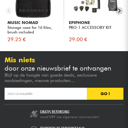
MUSIC NOMAD
EPIPHONE
Storage case for 16 files,
PRO-1 ACCESSORY KIT
brush included
29.25 €
29.00 €
Mis niets
door onze nieuwsbrief te ontvangen
Blijf op de hoogte van goede deals, exclusieve
aanbiedingen, nieuwe producten...
GO !
GRATIS BEZORGING
vanaf €89
(zie algemene voorwaarden)