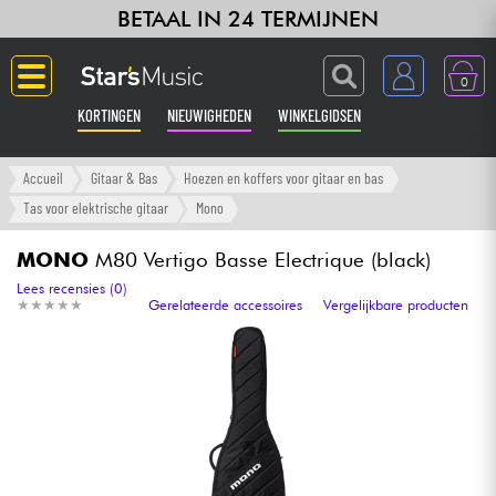
BETAAL IN 24 TERMIJNEN
0
KORTINGEN
NIEUWIGHEDEN
WINKELGIDSEN
Langue
Accueil
Gitaar & Bas
Hoezen en koffers voor gitaar en bas
Tas voor elektrische gitaar
Mono
Gitaar & Bas
MONO
M80 Vertigo Basse Electrique (black)
Versterker & Effecten
Lees recensies (0)
★
★
★
★
★
★
★
★
★
★
Gerelateerde accessoires
Vergelijkbare producten
Toetsenbord & Piano
Synths & samplers
Home-studio