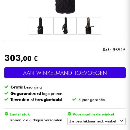
Hoofdtelefoon
Microfoon
DJ
Ref : 85515
Live Sound
303
,00 €
Licht
AAN WINKELMAND TOEVOEGEN
Drums & percussie
Gratis
bezorging
Gegarandeerd
lage prijzen
Blaasinstrument
Tevreden
of
terugbetaald
3 jaar garantie
Viool & Quatuor
Laatst stuk
Voorraad in de winkel
Binnen 2 à 3 dagen verzonden
Zie beschikbaarheid. winkel
Kinderen