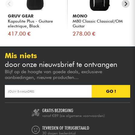
GRUV GEAR
MONO
Kapsulite Plus - Guitare
M80 Classic Classical/OM
electrique, Black
Guitar
417.00 €
278.00 €
Mis niets
door onze nieuwsbrief te ontvangen
Blijf op de hoogte van goede deals, exclusieve
aanbiedingen, nieuwe producten...
GO !
GRATIS BEZORGING
vanaf €89
(zie algemene voorwaarden)
TEVREDEN OF TERUGBETAALD
30 dagen bedenktijd