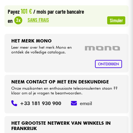
•
Star
'
S
Music
PARIS
101 €
Payez
/ mois
par carte bancaire
Kabels & toebehoren
SANS FRAIS
3x
en
Simuler
HiFi
HET MERK MONO
Sets
Leer meer over het merk Mono en
ontdek de volledige catalogus.
Bekijk onze merken
ONTDEKKEN
NEEM CONTACT OP MET EEN DESKUNDIGE
Onze muzikanten en enthousiaste teleconsulenten staan ??
klaar om al je vragen te beantwoorden.
+33 181 930 900
email
HET GROOTSTE NETWERK VAN WINKELS IN
FRANKRIJK