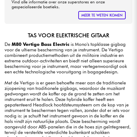
Vind alle informatie over onze superstores en onze
gespecialiseerde boetieks.
MEER TE WETEN KOMEN
TAS VOOR ELEKTRISCHE GITAAR
De
M80 Vertigo Bass Electric
is Mono's topklasse gigbag
voor de ultieme bescherming van je instrument. De Vertigo
combineert productiemethoden uit de militaire industrie en
extreme outdoor-activiteiten en biedt niet alleen superieure
bescherming voor je instrument, maar vertegenwoordigt ook
een echte technologische vooruitgang in bagagedesign.
Met de Vertigo is er geen behoefte meer aan de traditionele
zijopening van traditionele gigbags, waardoor de muzikant
gedwongen wordt de koffer op de grond te zetten om het
instrument eruit te halen. Deze hybride koffer heeft een
gepatenteerd Headlock hoofdsteunsysteem om de kop van je
instrument te beschermen tegen vallen, zonder dat er iets voor
nodig is: je schuift het instrument gewoon in de koffer en de
hals vindt zijn natuurlijke plaats. Deze bescherming wordt
aangevuld door ABS-panelen die in de hoes zijn geïntegreerd,
terwijl de versterkte waterdichte buitenkant schokken