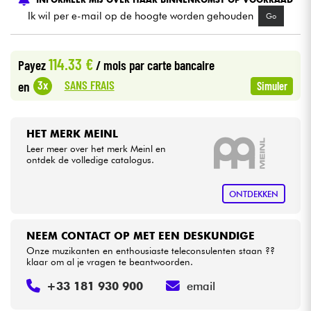
Ik wil per e-mail op de hoogte worden gehouden
Go
Kabels & toebehoren
114.33 €
Payez
/ mois
par carte bancaire
HiFi
SANS FRAIS
3x
en
Simuler
Sets
HET MERK MEINL
Bekijk onze merken
Leer meer over het merk Meinl en
ontdek de volledige catalogus.
ONTDEKKEN
NEEM CONTACT OP MET EEN DESKUNDIGE
Onze muzikanten en enthousiaste teleconsulenten staan ??
klaar om al je vragen te beantwoorden.
+33 181 930 900
email