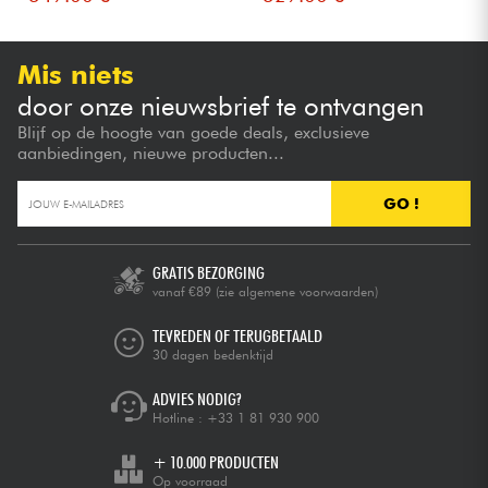
Mis niets
door onze nieuwsbrief te ontvangen
Blijf op de hoogte van goede deals, exclusieve
aanbiedingen, nieuwe producten...
GO !
GRATIS BEZORGING
vanaf €89
(zie algemene voorwaarden)
TEVREDEN OF TERUGBETAALD
30 dagen bedenktijd
ADVIES NODIG?
Hotline :
+33 1 81 930 900
+ 10.000 PRODUCTEN
Op voorraad