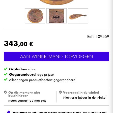
Hoofdtelefoon
Microfoon
DJ
Ref : 109559
343
,00 €
Live Sound
AAN WINKELMAND TOEVOEGEN
Licht
Gratis
bezorging
Drums & percussie
Gegarandeerd
lage prijzen
Alleen tegen productiedefect gegarandeerd
Blaasinstrument
Op dit moment niet
Voorraad in de winkel
beschikbaar
Niet verkrijgbaar in de winkel
Viool & Quatuor
neem contact op met ons
Kinderen
INFORMEER MIJ OVER HAAR BINNENKOMST OP VOORRAAD