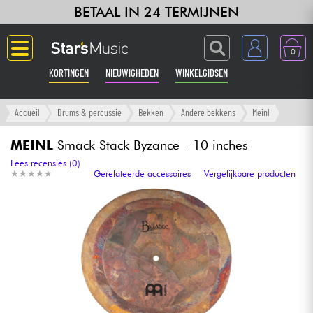
BETAAL IN 24 TERMIJNEN
0
KORTINGEN
NIEUWIGHEDEN
WINKELGIDSEN
Langue
Accueil
Drums & percussie
Bekken
Andere bekkens
Meinl
Gitaar & Bas
MEINL
Smack Stack Byzance - 10 inches
Lees recensies (0)
★
★
★
★
★
★
★
★
★
★
Gerelateerde accessoires
Vergelijkbare producten
Versterker & Effecten
Toetsenbord & Piano
Synths & samplers
Home-studio