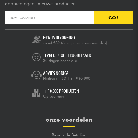
aanbiedingen, nieuwe producten...
GO !
GRATIS BEZORGING
vanaf €89
(zie algemene voorwaarden)
TEVREDEN OF TERUGBETAALD
30 dagen bedenktijd
ADVIES NODIG?
Hotline :
+33 1 81 930 900
+ 10.000 PRODUCTEN
Op voorraad
onze voordelen
Beveiligde Betaling