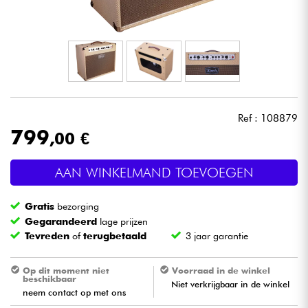
Hoofdtelefoon
Microfoon
DJ
Ref : 108879
Live Sound
799
,00 €
Licht
AAN WINKELMAND TOEVOEGEN
Drums & percussie
Gratis
bezorging
Gegarandeerd
lage prijzen
Blaasinstrument
Tevreden
of
terugbetaald
3 jaar garantie
Viool & Quatuor
Op dit moment niet
Voorraad in de winkel
beschikbaar
Niet verkrijgbaar in de winkel
neem contact op met ons
Kinderen