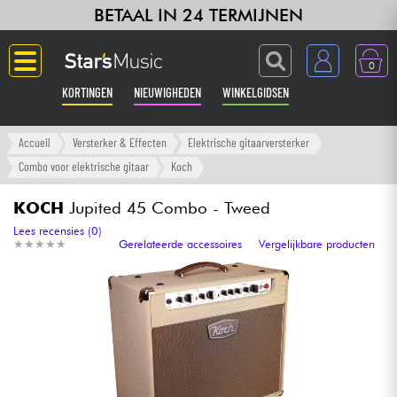
BETAAL IN 24 TERMIJNEN
0
KORTINGEN
NIEUWIGHEDEN
WINKELGIDSEN
Langue
Accueil
Versterker & Effecten
Elektrische gitaarversterker
Combo voor elektrische gitaar
Koch
Gitaar & Bas
KOCH
Jupited 45 Combo - Tweed
Versterker & Effecten
Lees recensies (0)
★
★
★
★
★
★
★
★
★
★
Gerelateerde accessoires
Vergelijkbare producten
Toetsenbord & Piano
Synths & samplers
Home-studio