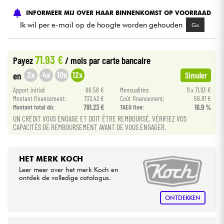
INFORMEER MIJ OVER HAAR BINNENKOMST OP VOORRAAD
Kabels & toebehoren
Ik wil per e-mail op de hoogte worden gehouden
Go
HiFi
71.93 €
Payez
/ mois
par carte bancaire
3x
4x
10x
12x
en
Simuler
Sets
Apport initial:
66.58 €
Mensualités:
11 x 71.93 €
Montant financement:
732.42 €
Coût financement:
58.81 €
Bekijk onze merken
Montant total dù:
791.23 €
TAEG fixe:
16.9 %
UN CRÉDIT VOUS ENGAGE ET DOIT ÊTRE REMBOURSÉ. VÉRIFIEZ VOS
CAPACITÉS DE REMBOURSEMENT AVANT DE VOUS ENGAGER.
HET MERK KOCH
Leer meer over het merk Koch en
ontdek de volledige catalogus.
ONTDEKKEN