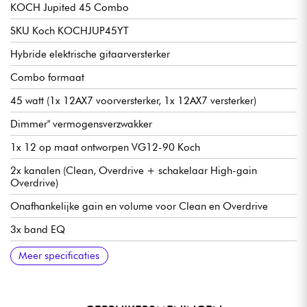
KOCH Jupited 45 Combo
SKU Koch KOCHJUP45YT
Hybride elektrische gitaarversterker
Combo formaat
45 watt (1x 12AX7 voorversterker, 1x 12AX7 versterker)
Dimmer" vermogensverzwakker
1x 12 op maat ontworpen VG12-90 Koch
2x kanalen (Clean, Overdrive + schakelaar High-gain
Overdrive)
Onafhankelijke gain en volume voor Clean en Overdrive
3x band EQ
Contour EQ voor Overdrive
Spring" type reverb met niveauregeling
REC/PA uitgang met simulatie
Gebufferde effectenlus
4, 8, 16 Ohm HP uitgangen
19,1 kg
54 x 46 x 26 cm
2x bedieningspedalen (kanaal, gain boost of reverb aan/uit)
Meer specificaties
inbegrepen