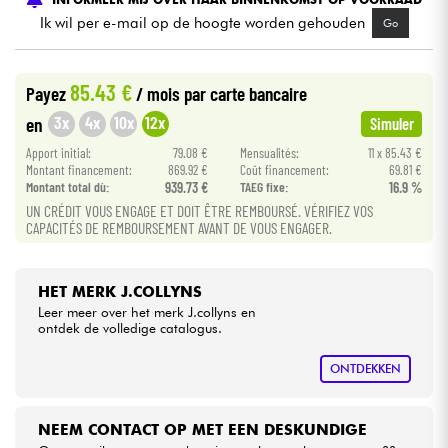
Ik wil per e-mail op de hoogte worden gehouden
Go
Kabels & toebehoren
85.43 €
Payez
/ mois
par carte bancaire
HiFi
3x
4x
10x
12x
en
Simuler
Apport initial:
79.08 €
Mensualités:
11 x 85.43 €
Sets
Montant financement:
869.92 €
Coût financement:
69.81 €
Montant total dù:
939.73 €
TAEG fixe:
16.9 %
Bekijk onze merken
UN CRÉDIT VOUS ENGAGE ET DOIT ÊTRE REMBOURSÉ. VÉRIFIEZ VOS
CAPACITÉS DE REMBOURSEMENT AVANT DE VOUS ENGAGER.
HET MERK J.COLLYNS
Leer meer over het merk J.collyns en
ontdek de volledige catalogus.
ONTDEKKEN
NEEM CONTACT OP MET EEN DESKUNDIGE