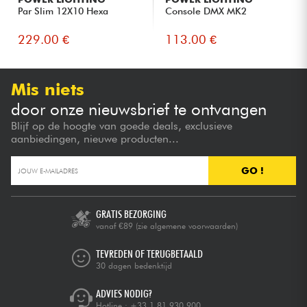
Par Slim 12X10 Hexa
Console DMX MK2
229.00 €
113.00 €
Mis niets
door onze nieuwsbrief te ontvangen
Blijf op de hoogte van goede deals, exclusieve
aanbiedingen, nieuwe producten...
GO !
GRATIS BEZORGING
vanaf €89
(zie algemene voorwaarden)
TEVREDEN OF TERUGBETAALD
30 dagen bedenktijd
ADVIES NODIG?
Hotline :
+33 1 81 930 900