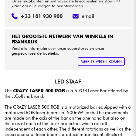
Onze muzikanten en enthousiaste teleconsulenten staan ??
klaar om al je vragen te beantwoorden.
+33 181 930 900
email
HET GROOTSTE NETWERK VAN WINKELS IN
FRANKRIJK
Vind alle informatie over onze superstores en onze
gespecialiseerde boetieks.
MEER TE WETEN KOMEN
LED STAAF
The
CRAZY LASER 500 RGB
is a 6 RGB Laser Bar offered by
the J.Collyns brand.
The CRAZY LASER 500 RGB is a motorized bar equipped with 6
motorized RGB laser beams of 500mW each. The movements
are made on the axis of the bar on the one hand but also on
the axis of each of the laser projectors which are all
independent of each other. The different rotations as well as the
crisscrossing of laser beams produce magnificent effects of