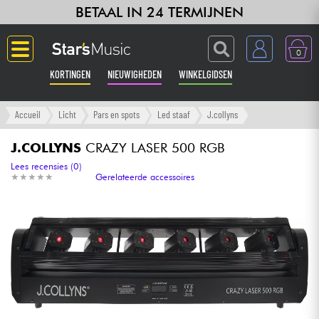
BETAAL IN 24 TERMIJNEN
0
KORTINGEN
NIEUWIGHEDEN
WINKELGIDSEN
Langue
Accueil
Licht
Pars en spots
Led staaf
J.collyns
Gitaar & Bas
J.COLLYNS
CRAZY LASER 500 RGB
Lees recensies (0)
★
★
★
★
★
★
★
★
★
★
Gerelateerde accessoires
Versterker & Effecten
Toetsenbord & Piano
Synths & samplers
Home-studio