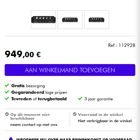
Hoofdtelefoon
Microfoon
DJ
Ref : 112928
949
,00 €
Live Sound
AAN WINKELMAND TOEVOEGEN
Licht
Gratis
bezorging
Drums & percussie
Gegarandeerd
lage prijzen
Tevreden
of
terugbetaald
3 jaar garantie
Blaasinstrument
Op dit moment niet
Voorraad in de winkel
beschikbaar
Niet verkrijgbaar in de winkel
Viool & Quatuor
neem contact op met ons
Kinderen
INFORMEER MIJ OVER HAAR BINNENKOMST OP VOORRAAD