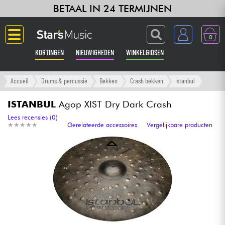
BETAAL IN 24 TERMIJNEN
0
KORTINGEN
NIEUWIGHEDEN
WINKELGIDSEN
Langue
Accueil
Drums & percussie
Bekken
Crash bekken
Istanbul
Gitaar & Bas
ISTANBUL
Agop XIST Dry Dark Crash
Lees recensies (0)
★
★
★
★
★
★
★
★
★
★
Gerelateerde accessoires
Vergelijkbare producten
Versterker & Effecten
Toetsenbord & Piano
Synths & samplers
Home-studio