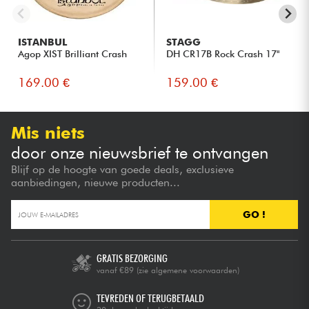
ISTANBUL
STAGG
Agop XIST Brilliant Crash
DH CR17B Rock Crash 17"
169.00 €
159.00 €
Mis niets
door onze nieuwsbrief te ontvangen
Blijf op de hoogte van goede deals, exclusieve
aanbiedingen, nieuwe producten...
GO !
GRATIS BEZORGING
vanaf €89
(zie algemene voorwaarden)
TEVREDEN OF TERUGBETAALD