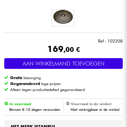
Hoofdtelefoon
Microfoon
DJ
Ref : 102208
169
,00 €
Live Sound
AAN WINKELMAND TOEVOEGEN
Licht
Gratis
bezorging
Drums & percussie
Gegarandeerd
lage prijzen
Alleen tegen productiedefect gegarandeerd
Blaasinstrument
In voorraad
Voorraad in de winkel
Binnen 8-10 dagen verzonden
Niet verkrijgbaar in de winkel
Viool & Quatuor
Kinderen
HET MERK ISTANBUL