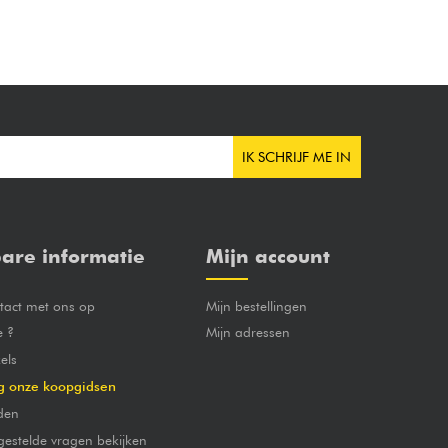
IK SCHRIJF ME IN
are informatie
Mijn account
act met ons op
Mijn bestellingen
e ?
Mijn adressen
els
g onze koopgidsen
den
gestelde vragen bekijken