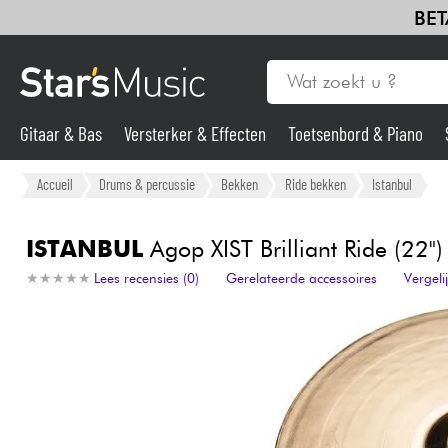
BET
Gitaar & Bas
Versterker & Effecten
Toetsenbord & Piano
Gitaar & Bas
Accueil
Drums & percussie
Bekken
Ride bekken
Istanbul
Synths & samplers
ISTANBUL
Agop XIST Brilliant Ride (22")
★
★
★
★
★
★
★
★
★
★
Lees recensies (0)
Gerelateerde accessoires
Vergel
Microfoon
Licht
Viool & Quatuor