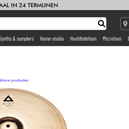
AAL IN 24 TERMIJNEN
Synths & samplers
Home-studio
Hoofdtelefoon
Microfoon
Versterker & Effecten
Home-studio
ijkbare producten
DJ
Drums & percussie
Kinderen