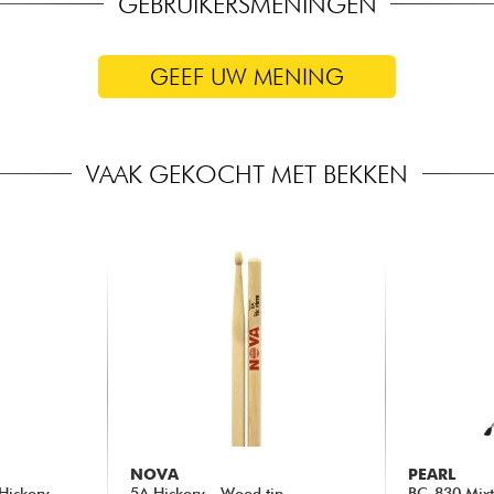
GEBRUIKERSMENINGEN
GEEF UW MENING
VAAK GEKOCHT MET BEKKEN
NOVA
PEARL
Hickory
5A Hickory - Wood tip
BC-830 Mixt