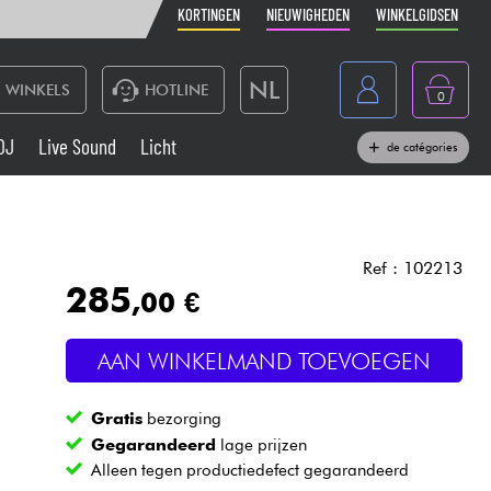
KORTINGEN
NIEUWIGHEDEN
WINKELGIDSEN
NL
WINKELS
HOTLINE
0
France
DJ
Live Sound
Licht
de catégories
Belgique
Toetsenbord & Piano
België
Hoofdtelefoon
España
Ref : 102213
285
,00 €
Deutschland
Live Sound
English
AAN WINKELMAND TOEVOEGEN
Blaasinstrument
Gratis
bezorging
Kabels & toebehoren
Gegarandeerd
lage prijzen
Alleen tegen productiedefect gegarandeerd