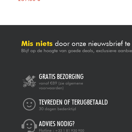
Mis niets
door onze nieuwsbrief t
Blijf op de hoogte van goede deals, exclusieve aanbi
GRATIS BEZORGING
vanaf €89
(zie algemene
voorwaarden)
TEVREDEN OF TERUGBETAALD
30 dagen bedenktijd
ADVIES NODIG?
Hotline :
+33 1 81 930 900