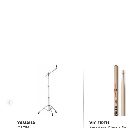
YAMAHA
VIC FIRTH
CS755
American Classic 5A 