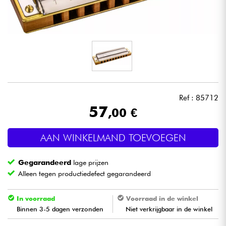
Hoofdtelefoon
Microfoon
DJ
Live Sound
Ref : 85712
57
,00 €
Licht
AAN WINKELMAND TOEVOEGEN
Drums & percussie
Gegarandeerd
lage prijzen
Blaasinstrument
Alleen tegen productiedefect gegarandeerd
Viool & Quatuor
In voorraad
Voorraad in de winkel
Binnen 3-5 dagen verzonden
Niet verkrijgbaar in de winkel
Kinderen