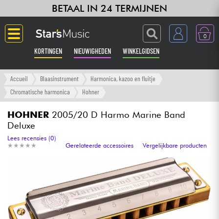
BETAAL IN 24 TERMIJNEN
0
KORTINGEN
NIEUWIGHEDEN
WINKELGIDSEN
Langue
Accueil
Blaasinstrument
Harmonica, kazoo en fluitje
Chromatische harmonica
Hohner
Gitaar & Bas
HOHNER
2005/20 D Harmo Marine Band
Deluxe
Versterker & Effecten
Lees recensies (0)
★
★
★
★
★
★
★
★
★
★
Gerelateerde accessoires
Vergelijkbare producten
Toetsenbord & Piano
Synths & samplers
Home-studio