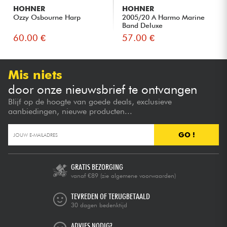
HOHNER
HOHNER
Ozzy Osbourne Harp
2005/20 A Harmo Marine
Band Deluxe
60.00 €
57.00 €
Mis niets
door onze nieuwsbrief te ontvangen
Blijf op de hoogte van goede deals, exclusieve
aanbiedingen, nieuwe producten...
GO !
GRATIS BEZORGING
vanaf €89
(zie algemene voorwaarden)
TEVREDEN OF TERUGBETAALD
30 dagen bedenktijd
ADVIES NODIG?