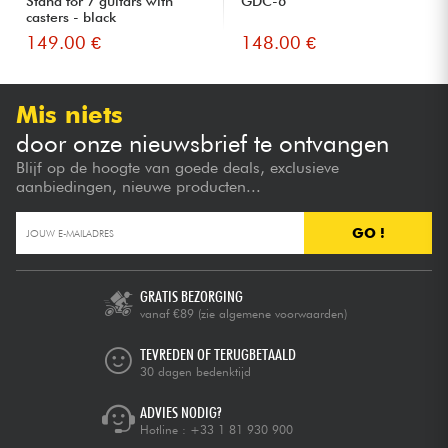
Stand for 7 guitars with
GDC-6
casters - black
149.00 €
148.00 €
Mis niets
door onze nieuwsbrief te ontvangen
Blijf op de hoogte van goede deals, exclusieve
aanbiedingen, nieuwe producten...
GO !
GRATIS BEZORGING
vanaf €89
(zie algemene voorwaarden)
TEVREDEN OF TERUGBETAALD
30 dagen bedenktijd
ADVIES NODIG?
Hotline :
+33 1 81 930 900