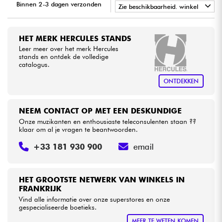
Binnen 2-3 dagen verzonden
Zie beschikbaarheid. winkel
•
Kabels & toebehoren
Star
'
S
Music
PARIS
HET MERK HERCULES STANDS
Leer meer over het merk Hercules
HiFi
stands en ontdek de volledige
catalogus.
Sets
ONTDEKKEN
Bekijk onze merken
NEEM CONTACT OP MET EEN DESKUNDIGE
Onze muzikanten en enthousiaste teleconsulenten staan ??
klaar om al je vragen te beantwoorden.
+33 181 930 900
email
HET GROOTSTE NETWERK VAN WINKELS IN
FRANKRIJK
Vind alle informatie over onze superstores en onze
gespecialiseerde boetieks.
MEER TE WETEN KOMEN