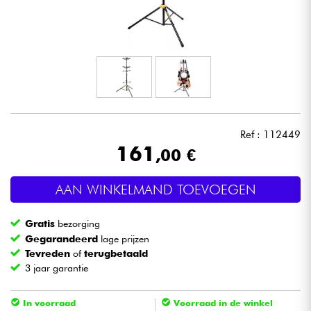
Hoofdtelefoon
Microfoon
DJ
Live Sound
Ref : 112449
161
,00 €
Licht
AAN WINKELMAND TOEVOEGEN
Drums & percussie
Gratis
bezorging
Blaasinstrument
Gegarandeerd
lage prijzen
Tevreden
of
terugbetaald
3 jaar garantie
Viool & Quatuor
In voorraad
Voorraad in de winkel
Kinderen