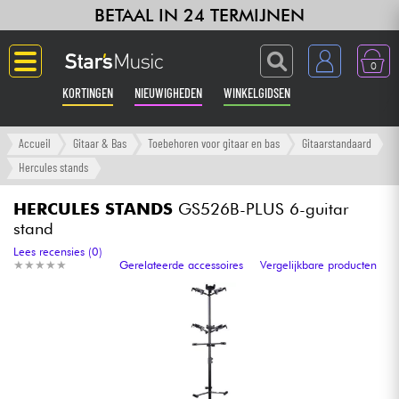
BETAAL IN 24 TERMIJNEN
0
KORTINGEN
NIEUWIGHEDEN
WINKELGIDSEN
Langue
Accueil
Gitaar & Bas
Toebehoren voor gitaar en bas
Gitaarstandaard
Hercules stands
Gitaar & Bas
HERCULES STANDS
GS526B-PLUS 6-guitar
stand
Versterker & Effecten
Lees recensies (0)
★
★
★
★
★
★
★
★
★
★
Gerelateerde accessoires
Vergelijkbare producten
Toetsenbord & Piano
Synths & samplers
Home-studio