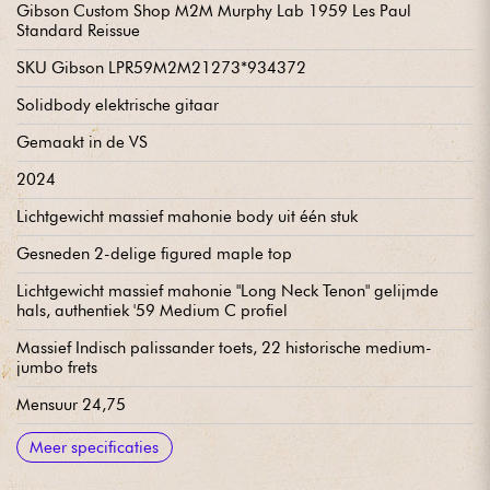
Gibson Custom Shop M2M Murphy Lab 1959 Les Paul
Standard Reissue
SKU Gibson LPR59M2M21273*934372
Solidbody elektrische gitaar
Gemaakt in de VS
2024
Lichtgewicht massief mahonie body uit één stuk
Gesneden 2-delige figured maple top
Lichtgewicht massief mahonie "Long Neck Tenon" gelijmde
hals, authentiek '59 Medium C profiel
Massief Indisch palissander toets, 22 historische medium-
jumbo frets
Mensuur 24,75
Radius 30.38 cm
Halsbreedte 1e fret 4,28498 cm / 1,687"
Breedte hals 12e fret 5.6896 cm
Gibson Custom Bucker Alnico III Humbucker 8.5k humbucker-
Gibson Custom Bucker Alnico III Humbucker humbucker-
1 volume per pickup, 1 toon per pickup, 3-positie
CTS 500k audiopotentiometers
Papier-in-olie mogelijkheden
Gibson ABR-1 brug
Gibson lichtgewicht aluminium stopbar staartstuk
Kluson Single Line, Single Ring stemmechanieken
Nylon kam
Murphy Lab nitrocellulose lak
Ultra Zware Verouderde Afwerking
Hete huidenlijm
Wordt geleverd met Gibson Custom Shop Bruin/Roze Lifton
Aanbevolen snaardiktes 010.046
Meer specificaties
element brug
element voor hals 8.0k
keuzeschakelaar
Reissue 5-Latch koffer, Certificaat van Echtheid