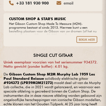
+33 181 930 900
email
CUSTOM SHOP & STAR'S MUSIC
Het Gibson Custom Shop Made To Measure (M2M)-
programma bestaat al sinds 2013. Hiermee kunt u een
bestelling plaatsen voor de Gibson van uw dromen (of het nu
een Les Paul, een SG, een ES-335, een Explorer...), waarvan u
de kenmerken precies hebt bepaald. Het is dit programma
BEKIJK MEER
waarop we een beroep kunnen doen om onze eigen M2M-
modellen te bouwen. Bekijk deze collectie op de
Star's Music-
site
. Als je je droomgitaar wilt bouwen, neem dan gewoon
contact met ons op zodat we samen een referentiemodel
SINGLE CUT GITAAR
kunnen selecteren (te kiezen uit een lijst met instrumenten die
met name zijn geïnspireerd op de iconische gitaren uit
Uniek exemplaar voorzien van het serienummer 934372.
Gibsons gouden eeuw), en vervolgens de verschillende opties
Netto gewicht (zonder koffer): 4.01 kg.
die de Custom Shop (bodyhout/hals/toets, tafelkwaliteit,
pickups, halsprofiel, fittingen, kleuren, finish, etc.). Deze
De
Gibson Custom Shop M2M Murphy Lab 1959 Les
specificaties worden vervolgens naar de Custom Shop
Paul Standard Reissue
solidbody elektrische gitaar
gestuurd voor validatie, offerte en evaluatie van de levertijd.
#934372 (LPR59M2M21273)
maakt deel uit van de Murphy
Het enige wat u hoeft te doen is de offerte accepteren en
Lab collectie, die in 2021 wordt gelanceerd, en waarvoor een
wachten! Aarzel niet om contact met ons op te nemen voor
speciale afdeling is gecreëerd binnen de Custom Shop. De
meer informatie.
instrumenten die in deze nieuwe afdeling worden gebouwd zijn
ongelooflijke herscheppingen van iconische Gibson modellen,
echte klonen van het Gouden Tijdperk. Al 25 jaar lang heeft