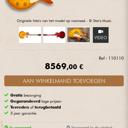
Hoofdtelefoon
Microfoon
Originele foto's van het model op voorraad - © Star's Music
DJ
VIDEO
Live Sound
Ref : 110110
8569
,00 €
Licht
AAN WINKELMAND TOEVOEGEN
Drums & percussie
Gratis
bezorging
Blaasinstrument
Gegarandeerd
lage prijzen
Tevreden
of
terugbetaald
Viool & Quatuor
3 jaar garantie
Kinderen
In voorraad
Voorraad in de winkel