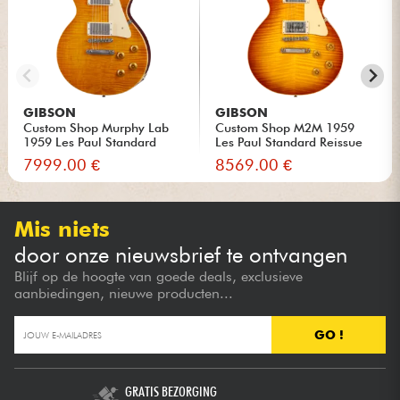
GIBSON
GIBSON
Custom Shop Murphy Lab
Custom Shop M2M 1959
1959 Les Paul Standard
Les Paul Standard Reissue
Reis...
#93...
7999.00 €
8569.00 €
Mis niets
door onze nieuwsbrief te ontvangen
Blijf op de hoogte van goede deals, exclusieve
aanbiedingen, nieuwe producten...
GO !
GRATIS BEZORGING