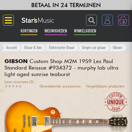
BETAAL IN 24 TERMIJNEN
0
KORTINGEN
NIEUWIGHEDEN
WINKELGIDSEN
Langue
Accueil
Gitaar & Bas
Elektrische Gitaar
Single cut gitaar
Gibson
Gitaar & Bas
GIBSON
Custom Shop M2M 1959 Les Paul
Standard Reissue #934372 - murphy lab ultra
light aged sunrise teaburst
Versterker & Effecten
Lees recensies (0)
★
★
★
★
★
★
★
★
★
★
Gerelateerde accessoires
Vergelijkbare producten
Toetsenbord & Piano
Synths & samplers
Home-studio