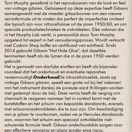
Tom Murphy geoefend in het reproduceren van de look en feel
van vintage gitaren. Gebaseerd op deze expertise heeft Gibson
samengewerkt met de meester gitaarbouwer om een nieuwe
vernisformule uit te vinden die perfect de imperfecties imiteert
die typisch zijn voor nitrocellulose uit de jaren 1950/60, en om
speciale productietechnieken te ontwikkelen. Elke vakman die
in het Murphy Lab werkt, is persoonlijk door Tom Murphy
opgeleid tot expert in het verouderingsproces. Wordt verkocht
met Custom Shop koffer en certificaat van echtheid. Sinds
2014 gebruikt Gibson "Hot Hide Glue", dat dezelfde
kenmerken heeft als de lijmen die in de jaren 1950 werden
gebruikt.
Het is gemaakt van dierlijke eiwitten en heeft als bijzonder
voordeel dat het onderhoud en eventuele reparaties
vereenvoudigt.
Onderhoud
De nitrocelluloselak, zoals op
vintage Gibson gitaren, speelt een grote rol bij het 'ademen'
van het instrument dankzij de poreuze aard (trillingen worden
niet gedempt door de lak). Deze vernis heeft de neiging om
chemisch te reageren wanneer het in contact komt met de
kunststoffen en het schuim van bepaalde standaards, evenals
met schoonmaakmiddelen die te zuur zijn. Om beschadiging
van je gitaar te voorkomen, raden we je Hercules standaards
aan, waarvan het schuim een speciaal ontwikkelde niet-
schurende formule heeft. Gibson onderhoudskits zorgen voor
een effectieve reiniging en glans zonder enig risico.