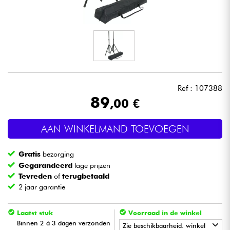
Hoofdtelefoon
Microfoon
DJ
Ref : 107388
Live Sound
89
,00 €
Licht
AAN WINKELMAND TOEVOEGEN
Drums & percussie
Gratis
bezorging
Gegarandeerd
lage prijzen
Blaasinstrument
Tevreden
of
terugbetaald
2 jaar garantie
Viool & Quatuor
Laatst stuk
Voorraad in de winkel
Binnen 2 à 3 dagen verzonden
Zie beschikbaarheid. winkel
Kinderen