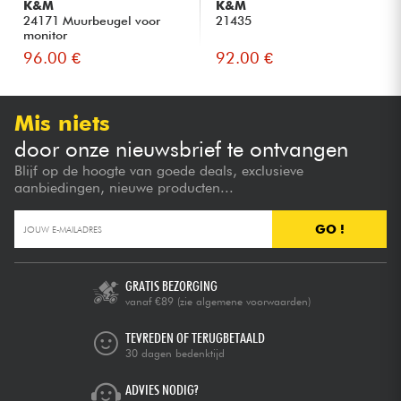
K&M
K&M
24171 Muurbeugel voor
21435
monitor
96.00 €
92.00 €
Mis niets
door onze nieuwsbrief te ontvangen
Blijf op de hoogte van goede deals, exclusieve
aanbiedingen, nieuwe producten...
GO !
GRATIS BEZORGING
vanaf €89
(zie algemene voorwaarden)
TEVREDEN OF TERUGBETAALD
30 dagen bedenktijd
ADVIES NODIG?