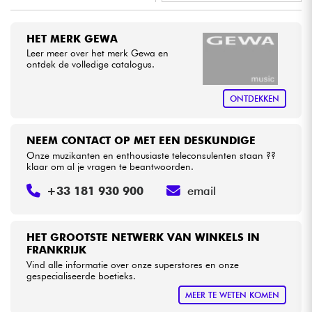
•
Star
'
S
Music
BORDEAUX
Kabels & toebehoren
HET MERK GEWA
Leer meer over het merk Gewa en
ontdek de volledige catalogus.
HiFi
ONTDEKKEN
Sets
Bekijk onze merken
NEEM CONTACT OP MET EEN DESKUNDIGE
Onze muzikanten en enthousiaste teleconsulenten staan ??
klaar om al je vragen te beantwoorden.
+33 181 930 900
email
HET GROOTSTE NETWERK VAN WINKELS IN
FRANKRIJK
Vind alle informatie over onze superstores en onze
gespecialiseerde boetieks.
MEER TE WETEN KOMEN