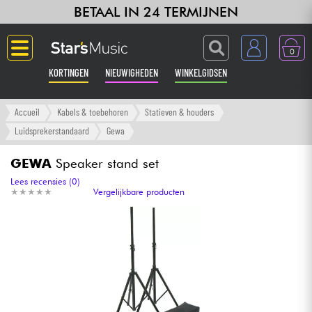
BETAAL IN 24 TERMIJNEN
0
KORTINGEN
NIEUWIGHEDEN
WINKELGIDSEN
Langue
Accueil
Kabels & toebehoren
Statieven & houders
Luidsprekerstandaard
Gewa
Gitaar & Bas
GEWA
Speaker stand set
Versterker & Effecten
Lees recensies (0)
★
★
★
★
★
★
★
★
★
★
Vergelijkbare producten
Toetsenbord & Piano
Synths & samplers
Home-studio