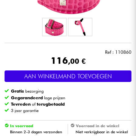
Hoofdtelefoon
Microfoon
DJ
Ref : 110860
Live Sound
116
,00 €
Licht
AAN WINKELMAND TOEVOEGEN
Drums & percussie
Gratis
bezorging
Gegarandeerd
lage prijzen
Blaasinstrument
Tevreden
of
terugbetaald
3 jaar garantie
Viool & Quatuor
In voorraad
Voorraad in de winkel
Binnen 2-3 dagen verzonden
Niet verkrijgbaar in de winkel
Kinderen