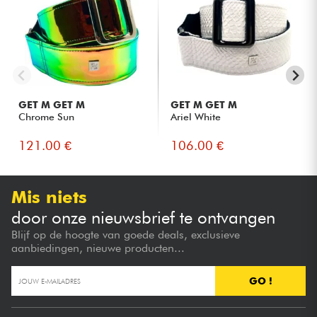
GET M GET M
GET M GET M
Chrome Sun
Ariel White
121.00 €
106.00 €
Mis niets
door onze nieuwsbrief te ontvangen
Blijf op de hoogte van goede deals, exclusieve
aanbiedingen, nieuwe producten...
GO !