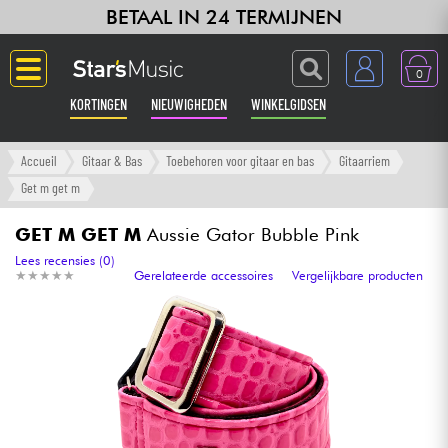
BETAAL IN 24 TERMIJNEN
0
KORTINGEN
NIEUWIGHEDEN
WINKELGIDSEN
Langue
Accueil
Gitaar & Bas
Toebehoren voor gitaar en bas
Gitaarriem
Get m get m
Gitaar & Bas
GET M GET M
Aussie Gator Bubble Pink
Versterker & Effecten
Lees recensies (0)
★
★
★
★
★
★
★
★
★
★
Gerelateerde accessoires
Vergelijkbare producten
Toetsenbord & Piano
Synths & samplers
Home-studio