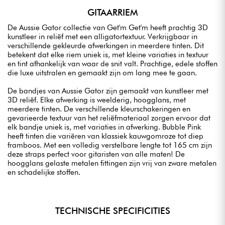
GITAARRIEM
De Aussie Gator collectie van Get'm Get'm heeft prachtig 3D
kunstleer in reliëf met een alligatortextuur. Verkrijgbaar in
verschillende gekleurde afwerkingen in meerdere tinten. Dit
betekent dat elke riem uniek is, met kleine variaties in textuur
en tint afhankelijk van waar de snit valt. Prachtige, edele stoffen
die luxe uitstralen en gemaakt zijn om lang mee te gaan.
De bandjes van Aussie Gator zijn gemaakt van kunstleer met
3D reliëf. Elke afwerking is weelderig, hoogglans, met
meerdere tinten. De verschillende kleurschakeringen en
gevarieerde textuur van het reliëfmateriaal zorgen ervoor dat
elk bandje uniek is, met variaties in afwerking. Bubble Pink
heeft tinten die variëren van klassiek kauwgomroze tot diep
framboos. Met een volledig verstelbare lengte tot 165 cm zijn
deze straps perfect voor gitaristen van alle maten! De
hoogglans gelaste metalen fittingen zijn vrij van zware metalen
en schadelijke stoffen.
TECHNISCHE SPECIFICITIES