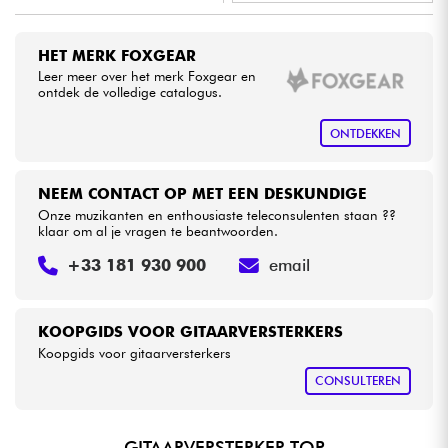
•
Star
'
S
Music
PARIS
Kabels & toebehoren
HET MERK FOXGEAR
Leer meer over het merk Foxgear en
ontdek de volledige catalogus.
HiFi
ONTDEKKEN
Sets
NEEM CONTACT OP MET EEN DESKUNDIGE
Bekijk onze merken
Onze muzikanten en enthousiaste teleconsulenten staan ??
klaar om al je vragen te beantwoorden.
+33 181 930 900
email
KOOPGIDS VOOR GITAARVERSTERKERS
Koopgids voor gitaarversterkers
CONSULTEREN
GITAARVERSTERKER TOP