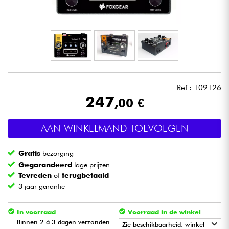
Hoofdtelefoon
Microfoon
DJ
Ref : 109126
Live Sound
247
,00 €
Licht
AAN WINKELMAND TOEVOEGEN
Drums & percussie
Gratis
bezorging
Gegarandeerd
lage prijzen
Blaasinstrument
Tevreden
of
terugbetaald
3 jaar garantie
Viool & Quatuor
In voorraad
Voorraad in de winkel
Binnen 2 à 3 dagen verzonden
Zie beschikbaarheid. winkel
Kinderen