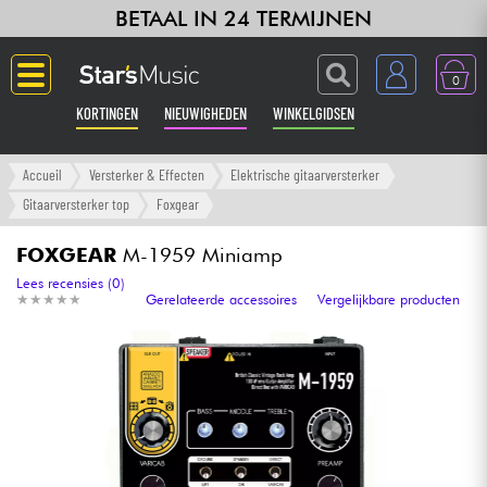
BETAAL IN 24 TERMIJNEN
0
KORTINGEN
NIEUWIGHEDEN
WINKELGIDSEN
Langue
Accueil
Versterker & Effecten
Elektrische gitaarversterker
Gitaarversterker top
Foxgear
Gitaar & Bas
FOXGEAR
M-1959 Miniamp
Versterker & Effecten
Lees recensies (0)
★
★
★
★
★
★
★
★
★
★
Gerelateerde accessoires
Vergelijkbare producten
Toetsenbord & Piano
Synths & samplers
Home-studio