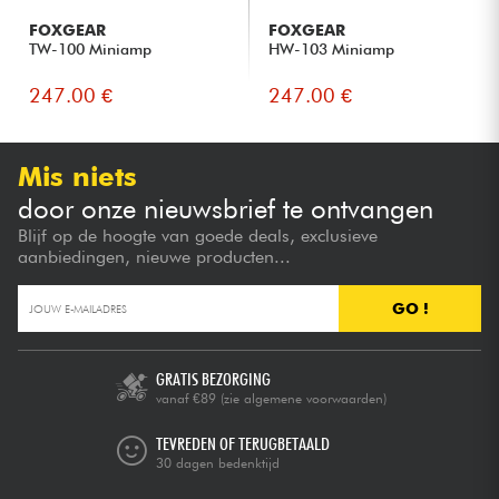
FOXGEAR
FOXGEAR
TW-100 Miniamp
HW-103 Miniamp
247.00 €
247.00 €
Mis niets
door onze nieuwsbrief te ontvangen
Blijf op de hoogte van goede deals, exclusieve
aanbiedingen, nieuwe producten...
GO !
GRATIS BEZORGING
vanaf €89
(zie algemene voorwaarden)
TEVREDEN OF TERUGBETAALD
30 dagen bedenktijd