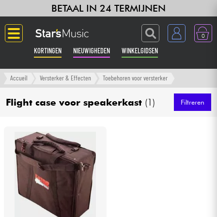
BETAAL IN 24 TERMIJNEN
0
KORTINGEN
NIEUWIGHEDEN
WINKELGIDSEN
Langue
Accueil
Versterker & Effecten
Toebehoren voor versterker
Gitaar & Bas
Flight case voor speakerkast
(1)
Filtreren
Versterker & Effecten
Toetsenbord & Piano
Synths & samplers
Home-studio