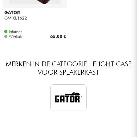
Hoofdtelefoon
GATOR
GMIXL1622
Microfoon
Internet
Winkels
65.00 €
DJ
Live Sound
MERKEN IN DE CATEGORIE : FLIGHT CASE
VOOR SPEAKERKAST
Licht
Drums & percussie
Blaasinstrument
Viool & Quatuor
Kinderen