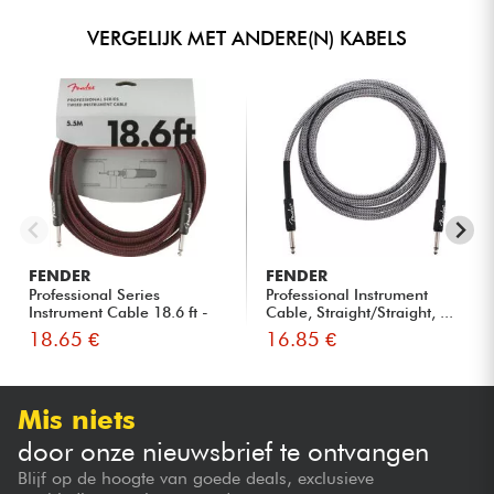
VERGELIJK MET ANDERE(N) KABELS
FENDER
FENDER
Professional Series
Professional Instrument
Instrument Cable 18.6 ft -
Cable, Straight/Straight, ...
Red...
18.65 €
16.85 €
Mis niets
door onze nieuwsbrief te ontvangen
Blijf op de hoogte van goede deals, exclusieve