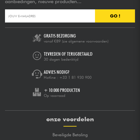
aanbiedingen, nieuwe producten...
GO !
GRATIS BEZORGING
vanaf €89
(zie algemene voorwaarden)
TEVREDEN OF TERUGBETAALD
30 dagen bedenktijd
ADVIES NODIG?
Hotline :
+33 1 81 930 900
+ 10.000 PRODUCTEN
Op voorraad
onze voordelen
Beveiligde Betaling