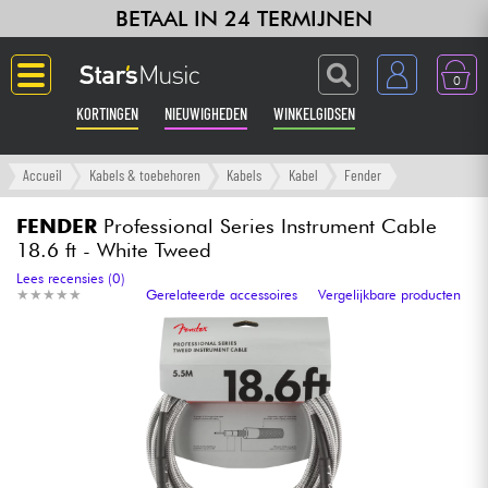
BETAAL IN 24 TERMIJNEN
0
KORTINGEN
NIEUWIGHEDEN
WINKELGIDSEN
Langue
Accueil
Kabels & toebehoren
Kabels
Kabel
Fender
Gitaar & Bas
FENDER
Professional Series Instrument Cable
18.6 ft - White Tweed
Versterker & Effecten
Lees recensies (0)
★
★
★
★
★
★
★
★
★
★
Gerelateerde accessoires
Vergelijkbare producten
Toetsenbord & Piano
Synths & samplers
Home-studio