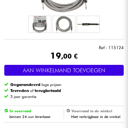
Hoofdtelefoon
Microfoon
DJ
Ref : 115124
Live Sound
19
,00 €
Licht
AAN WINKELMAND TOEVOEGEN
Drums & percussie
Gegarandeerd
lage prijzen
Tevreden
of
terugbetaald
Blaasinstrument
3 jaar garantie
In voorraad
Voorraad in de winkel
Viool & Quatuor
binnen 24 uur leverbaar
Niet verkrijgbaar in de winkel
Kinderen