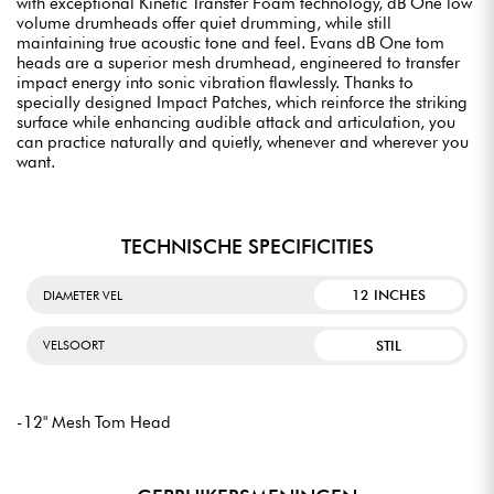
with exceptional Kinetic Transfer Foam technology, dB One low
volume drumheads offer quiet drumming, while still
maintaining true acoustic tone and feel. Evans dB One tom
heads are a superior mesh drumhead, engineered to transfer
impact energy into sonic vibration flawlessly. Thanks to
specially designed Impact Patches, which reinforce the striking
surface while enhancing audible attack and articulation, you
can practice naturally and quietly, whenever and wherever you
want.
TECHNISCHE SPECIFICITIES
12 INCHES
DIAMETER VEL
STIL
VELSOORT
-12" Mesh Tom Head