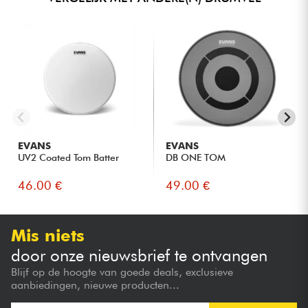
EVANS
EVANS
UV2 Coated Tom Batter
DB ONE TOM
46.00 €
49.00 €
Mis niets
door onze nieuwsbrief te ontvangen
Blijf op de hoogte van goede deals, exclusieve
aanbiedingen, nieuwe producten...