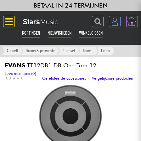
BETAAL IN 24 TERMIJNEN
0
KORTINGEN
NIEUWIGHEDEN
WINKELGIDSEN
Langue
Accueil
Drums & percussie
Drumvel
Tomvel
Evans
Gitaar & Bas
EVANS
TT12DB1 DB One Tom 12
Lees recensies (0)
★
★
★
★
★
★
★
★
★
★
Gerelateerde accessoires
Vergelijkbare producten
Versterker & Effecten
Toetsenbord & Piano
Synths & samplers
Home-studio