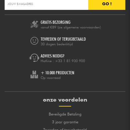
GO !
GRATIS BEZORGING
vanaf €89
(zie algemene voorwaarden)
TEVREDEN OF TERUGBETAALD
30 dagen bedenktijd
ADVIES NODIG?
Hotline :
+33 1 81 930 900
+ 10.000 PRODUCTEN
Op voorraad
onze voordelen
Beveiligde Betaling
3 jaar garantie
Tevreden of terugbetaald