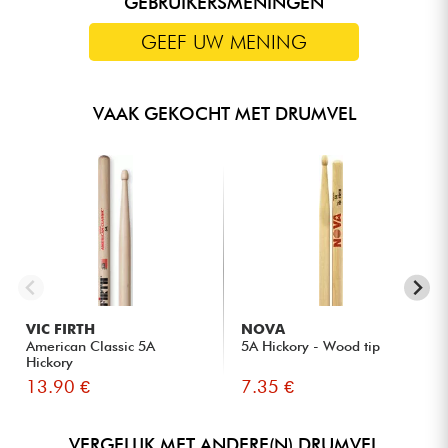
GEBRUIKERSMENINGEN
GEEF UW MENING
VAAK GEKOCHT MET DRUMVEL
VIC FIRTH
NOVA
American Classic 5A
5A Hickory - Wood tip
Hickory
13.90 €
7.35 €
VERGELIJK MET ANDERE(N) DRUMVEL