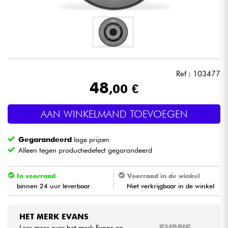
Hoofdtelefoon
Microfoon
DJ
Ref : 103477
48
,00 €
Live Sound
AAN WINKELMAND TOEVOEGEN
Licht
Gegarandeerd
lage prijzen
Drums & percussie
Alleen tegen productiedefect gegarandeerd
Blaasinstrument
In voorraad
Voorraad in de winkel
binnen 24 uur leverbaar
Niet verkrijgbaar in de winkel
Viool & Quatuor
HET MERK EVANS
Kinderen
Leer meer over het merk Evans en