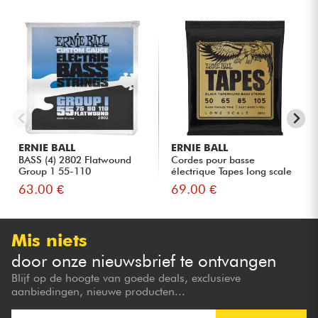
ERNIE BALL
ERNIE BALL
BASS (4) 2802 Flatwound
Cordes pour basse
Group 1 55-110
électrique Tapes long scale
50-...
63.00 €
69.00 €
Mis niets
door onze nieuwsbrief te ontvangen
Blijf op de hoogte van goede deals, exclusieve
aanbiedingen, nieuwe producten...