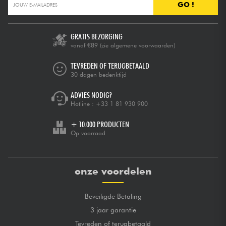
GO !
GRATIS BEZORGING
vanaf €89
(zie algemene voorwaarden)
TEVREDEN OF TERUGBETAALD
30 dagen bedenktijd
ADVIES NODIG?
Hotline :
+33 1 81 930 900
+ 10.000 PRODUCTEN
Op voorraad
onze voordelen
Beveiligde Betaling
3 jaar garantie
Tevreden of terugbetaald