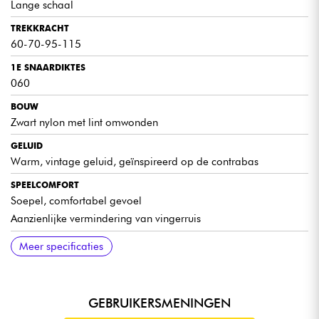
Lange schaal
TREKKRACHT
60-70-95-115
1E SNAARDIKTES
060
BOUW
Zwart nylon met lint omwonden
GELUID
Warm, vintage geluid, geïnspireerd op de contrabas
SPEELCOMFORT
Soepel, comfortabel gevoel
Aanzienlijke vermindering van vingerruis
AANBEVOLEN GEBRUIK
DUURZAAMHEID
Meer specificaties
Ideaal voor vingerstijl spelen
Hoge stabiliteit en duurzaamheid
Geschikt voor opnames
GEBRUIKERSMENINGEN