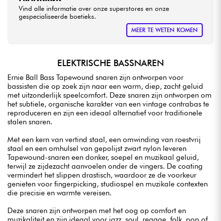
Vind alle informatie over onze superstores en onze
gespecialiseerde boetieks.
MEER TE WETEN KOMEN
ELEKTRISCHE BASSNAREN
Ernie Ball Bass Tapewound snaren zijn ontworpen voor
bassisten die op zoek zijn naar een warm, diep, zacht geluid
met uitzonderlijk speelcomfort. Deze snaren zijn ontworpen om
het subtiele, organische karakter van een vintage contrabas te
reproduceren en zijn een ideaal alternatief voor traditionele
stalen snaren.
Met een kern van vertind staal, een omwinding van roestvrij
staal en een omhulsel van gepolijst zwart nylon leveren
Tapewound-snaren een donker, soepel en muzikaal geluid,
terwijl ze zijdezacht aanvoelen onder de vingers. De coating
vermindert het slippen drastisch, waardoor ze de voorkeur
genieten voor fingerpicking, studiospel en muzikale contexten
die precisie en warmte vereisen.
Deze snaren zijn ontworpen met het oog op comfort en
muzikaliteit en zijn ideaal voor jazz, soul, reggae, folk, pop of