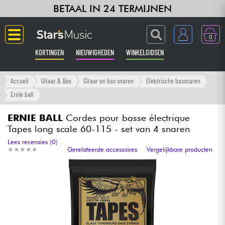
BETAAL IN 24 TERMIJNEN
0
KORTINGEN
NIEUWIGHEDEN
WINKELGIDSEN
Langue
Accueil
Gitaar & Bas
Gitaar en bas snaren
Elektrische bassnaren
Ernie ball
Gitaar & Bas
ERNIE BALL
Cordes pour basse électrique
Tapes long scale 60-115 - set van 4 snaren
Versterker & Effecten
Lees recensies (0)
★
★
★
★
★
★
★
★
★
★
Gerelateerde accessoires
Vergelijkbare producten
Toetsenbord & Piano
Synths & samplers
Home-studio