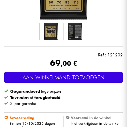
Hoofdtelefoon
Microfoon
DJ
Live Sound
Ref : 121202
69
,00 €
Licht
AAN WINKELMAND TOEVOEGEN
Drums & percussie
Gegarandeerd
lage prijzen
Blaasinstrument
Tevreden
of
terugbetaald
3 jaar garantie
Viool & Quatuor
Bevoorrading
Voorraad in de winkel
Binnen 16/10/2026 dagen
Niet verkrijgbaar in de winkel
Kinderen