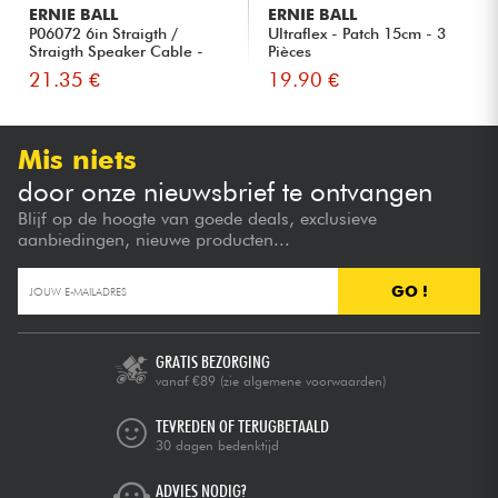
ERNIE BALL
ERNIE BALL
P06072 6in Straigth /
Ultraflex - Patch 15cm - 3
Straigth Speaker Cable -
Pièces
Bla...
21.35 €
19.90 €
Mis niets
door onze nieuwsbrief te ontvangen
Blijf op de hoogte van goede deals, exclusieve
aanbiedingen, nieuwe producten...
GO !
GRATIS BEZORGING
vanaf €89
(zie algemene voorwaarden)
TEVREDEN OF TERUGBETAALD
30 dagen bedenktijd
ADVIES NODIG?