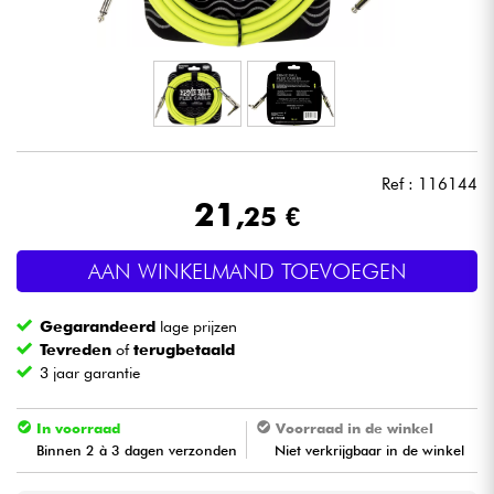
Hoofdtelefoon
Microfoon
DJ
Ref : 116144
Live Sound
21
,25 €
Licht
AAN WINKELMAND TOEVOEGEN
Drums & percussie
Gegarandeerd
lage prijzen
Tevreden
of
terugbetaald
Blaasinstrument
3 jaar garantie
In voorraad
Voorraad in de winkel
Viool & Quatuor
Binnen 2 à 3 dagen verzonden
Niet verkrijgbaar in de winkel
Kinderen