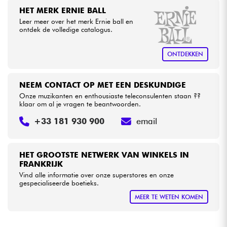
HET MERK ERNIE BALL
Leer meer over het merk Ernie ball en
Kabels & toebehoren
ontdek de volledige catalogus.
HiFi
ONTDEKKEN
Sets
NEEM CONTACT OP MET EEN DESKUNDIGE
Onze muzikanten en enthousiaste teleconsulenten staan ??
Bekijk onze merken
klaar om al je vragen te beantwoorden.
+33 181 930 900
email
HET GROOTSTE NETWERK VAN WINKELS IN
FRANKRIJK
Vind alle informatie over onze superstores en onze
gespecialiseerde boetieks.
MEER TE WETEN KOMEN