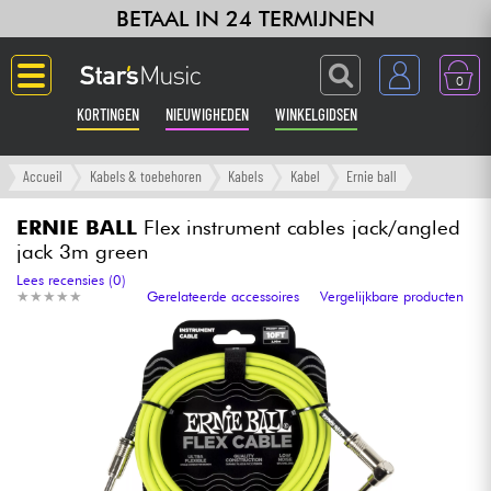
BETAAL IN 24 TERMIJNEN
0
KORTINGEN
NIEUWIGHEDEN
WINKELGIDSEN
Langue
Accueil
Kabels & toebehoren
Kabels
Kabel
Ernie ball
Gitaar & Bas
ERNIE BALL
Flex instrument cables jack/angled
jack 3m green
Versterker & Effecten
Lees recensies (0)
★
★
★
★
★
★
★
★
★
★
Gerelateerde accessoires
Vergelijkbare producten
Toetsenbord & Piano
Synths & samplers
Home-studio