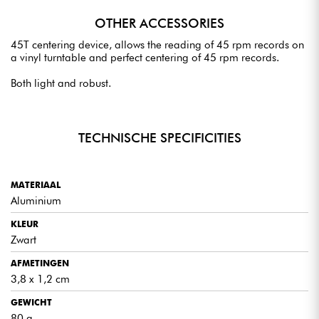
OTHER ACCESSORIES
45T centering device, allows the reading of 45 rpm records on
a vinyl turntable and perfect centering of 45 rpm records.
Both light and robust.
TECHNISCHE SPECIFICITIES
MATERIAAL
Aluminium
KLEUR
Zwart
AFMETINGEN
3,8 x 1,2 cm
GEWICHT
80 g