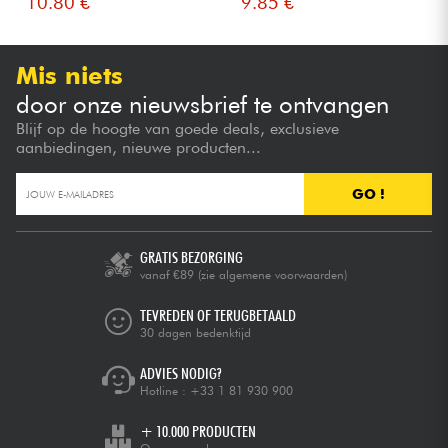
10.80 €
9.85 €
Mis niets
door onze nieuwsbrief te ontvangen
Blijf op de hoogte van goede deals, exclusieve
aanbiedingen, nieuwe producten...
GO !
GRATIS BEZORGING
vanaf €89
(zie algemene voorwaarden)
TEVREDEN OF TERUGBETAALD
30 dagen bedenktijd
ADVIES NODIG?
Hotline :
+33 1 81 930 900
+ 10.000 PRODUCTEN