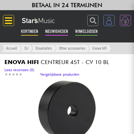
BETAAL IN 24 TERMIJNEN
0
KORTINGEN
NIEUWIGHEDEN
WINKELGIDSEN
Langue
Accueil
DJ
Draaitafels
Other accessories
Enova hifi
Gitaar & Bas
ENOVA HIFI
CENTREUR 45T - CV 10 BL
Lees recensies (0)
★
★
★
★
★
★
★
★
★
★
Vergelijkbare producten
Versterker & Effecten
Toetsenbord & Piano
Synths & samplers
Home-studio