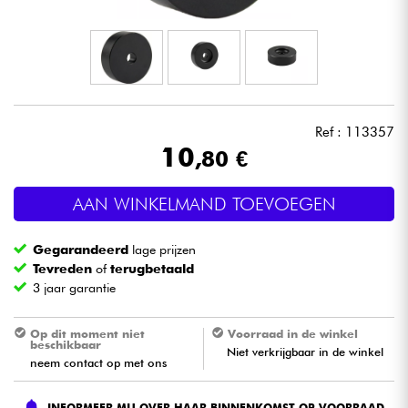
Hoofdtelefoon
Microfoon
DJ
Ref : 113357
10
,80 €
Live Sound
AAN WINKELMAND TOEVOEGEN
Licht
Gegarandeerd
lage prijzen
Drums & percussie
Tevreden
of
terugbetaald
3 jaar garantie
Blaasinstrument
Op dit moment niet
Voorraad in de winkel
beschikbaar
Niet verkrijgbaar in de winkel
Viool & Quatuor
neem contact op met ons
Kinderen
INFORMEER MIJ OVER HAAR BINNENKOMST OP VOORRAAD