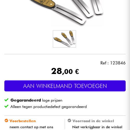
Hoofdtelefoon
Microfoon
DJ
Live Sound
Ref : 123846
Licht
28
,00 €
Drums & percussie
AAN WINKELMAND TOEVOEGEN
Blaasinstrument
Gegarandeerd
lage prijzen
Alleen tegen productiedefect gegarandeerd
Viool & Quatuor
Voorbestellen
Voorraad in de winkel
neem contact op met ons
Niet verkrijgbaar in de winkel
Kinderen