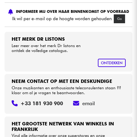
INFORMEER MIJ OVER HAAR BINNENKOMST OP VOORRAAD
Kabels & toebehoren
Ik wil per e-mail op de hoogte worden gehouden
Go
HiFi
HET MERK DR LISTONS
Leer meer over het merk Dr listons en
Sets
ontdek de volledige catalogus.
Bekijk onze merken
ONTDEKKEN
NEEM CONTACT OP MET EEN DESKUNDIGE
Onze muzikanten en enthousiaste teleconsulenten staan ??
klaar om al je vragen te beantwoorden.
+33 181 930 900
email
HET GROOTSTE NETWERK VAN WINKELS IN
FRANKRIJK
Vind alle informatie over onze superstores en onze