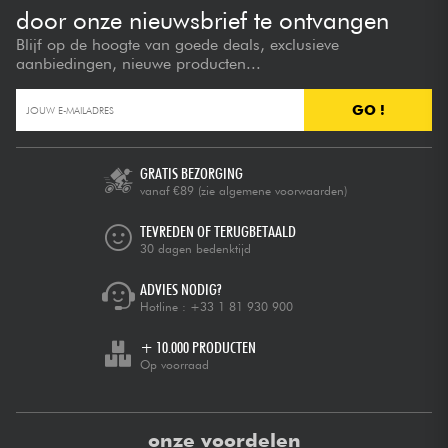
door onze nieuwsbrief te ontvangen
Blijf op de hoogte van goede deals, exclusieve
aanbiedingen, nieuwe producten...
GO !
GRATIS BEZORGING
vanaf €89
(zie algemene voorwaarden)
TEVREDEN OF TERUGBETAALD
30 dagen bedenktijd
ADVIES NODIG?
Hotline :
+33 1 81 930 900
+ 10.000 PRODUCTEN
Op voorraad
onze voordelen