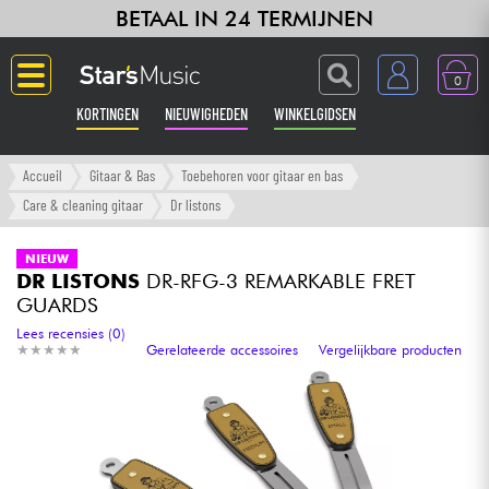
BETAAL IN 24 TERMIJNEN
0
KORTINGEN
NIEUWIGHEDEN
WINKELGIDSEN
Langue
Accueil
Gitaar & Bas
Toebehoren voor gitaar en bas
Care & cleaning gitaar
Dr listons
Gitaar & Bas
NIEUW
DR LISTONS
DR-RFG-3 REMARKABLE FRET
Versterker & Effecten
GUARDS
Lees recensies (0)
Toetsenbord & Piano
★
★
★
★
★
★
★
★
★
★
Gerelateerde accessoires
Vergelijkbare producten
Synths & samplers
Home-studio