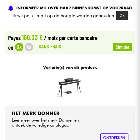
INFORMEER MIJ OVER HAAR BINNENKOMST OP VOORRAAD
Kabels & toebehoren
Ik wil per e-mail op de hoogte worden gehouden
Go
HiFi
166.33 €
Payez
/ mois
par carte bancaire
SANS FRAIS
3x
4x
en
Simuler
Sets
Bekijk onze merken
Variatie(s) van dit product.
HET MERK DONNER
Leer meer over het merk Donner en
ontdek de volledige catalogus.
ONTDEKKEN