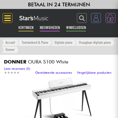
BETAAL IN 24 TERMIJNEN
0
KORTINGEN
NIEUWIGHEDEN
WINKELGIDSEN
Langue
Accueil
Toetsenbord & Piano
Digitale piano
Draagbaar digitale piano
Donner
Gitaar & Bas
DONNER
OURA S100 White
Versterker & Effecten
Lees recensies (0)
★
★
★
★
★
★
★
★
★
★
Gerelateerde accessoires
Vergelijkbare producten
Toetsenbord & Piano
Synths & samplers
Home-studio