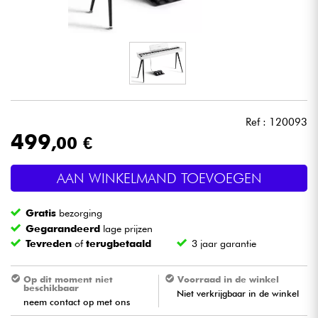
Hoofdtelefoon
Microfoon
DJ
Ref : 120093
Live Sound
499
,00 €
Licht
AAN WINKELMAND TOEVOEGEN
Drums & percussie
Gratis
bezorging
Gegarandeerd
lage prijzen
Blaasinstrument
Tevreden
of
terugbetaald
3 jaar garantie
Viool & Quatuor
Op dit moment niet
Voorraad in de winkel
beschikbaar
Niet verkrijgbaar in de winkel
neem contact op met ons
Kinderen