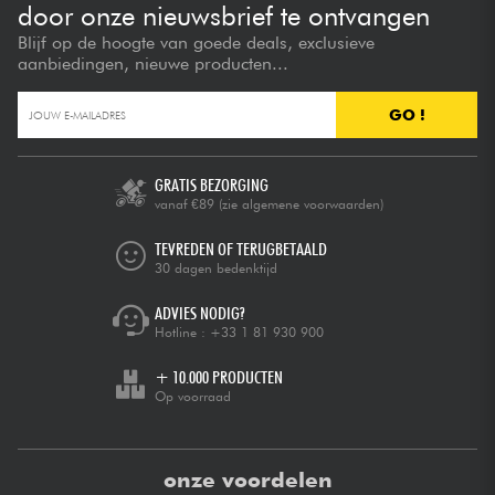
door onze nieuwsbrief te ontvangen
Blijf op de hoogte van goede deals, exclusieve
aanbiedingen, nieuwe producten...
GO !
GRATIS BEZORGING
vanaf €89
(zie algemene voorwaarden)
TEVREDEN OF TERUGBETAALD
30 dagen bedenktijd
ADVIES NODIG?
Hotline :
+33 1 81 930 900
+ 10.000 PRODUCTEN
Op voorraad
onze voordelen