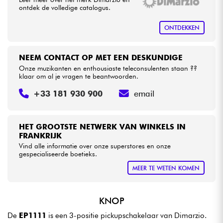
ontdek de volledige catalogus.
Kabels & toebehoren
ONTDEKKEN
HiFi
NEEM CONTACT OP MET EEN DESKUNDIGE
Onze muzikanten en enthousiaste teleconsulenten staan ??
klaar om al je vragen te beantwoorden.
Sets
+33 181 930 900
email
Bekijk onze merken
HET GROOTSTE NETWERK VAN WINKELS IN
FRANKRIJK
Vind alle informatie over onze superstores en onze
gespecialiseerde boetieks.
MEER TE WETEN KOMEN
KNOP
De
EP1111
is een 3-positie pickupschakelaar van Dimarzio.