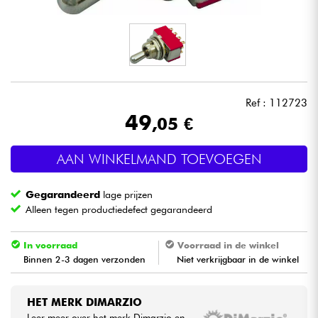
Hoofdtelefoon
Microfoon
DJ
Ref : 112723
49
,05 €
Live Sound
AAN WINKELMAND TOEVOEGEN
Licht
Gegarandeerd
lage prijzen
Drums & percussie
Alleen tegen productiedefect gegarandeerd
Blaasinstrument
In voorraad
Voorraad in de winkel
Binnen 2-3 dagen verzonden
Niet verkrijgbaar in de winkel
Viool & Quatuor
HET MERK DIMARZIO
Kinderen
Leer meer over het merk Dimarzio en