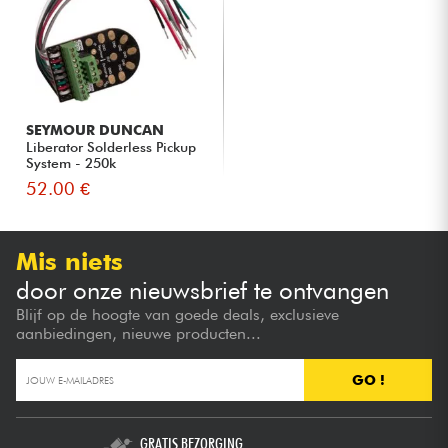
SEYMOUR DUNCAN
Liberator Solderless Pickup
System - 250k
52.00 €
Mis niets
door onze nieuwsbrief te ontvangen
Blijf op de hoogte van goede deals, exclusieve
aanbiedingen, nieuwe producten...
GO !
GRATIS BEZORGING