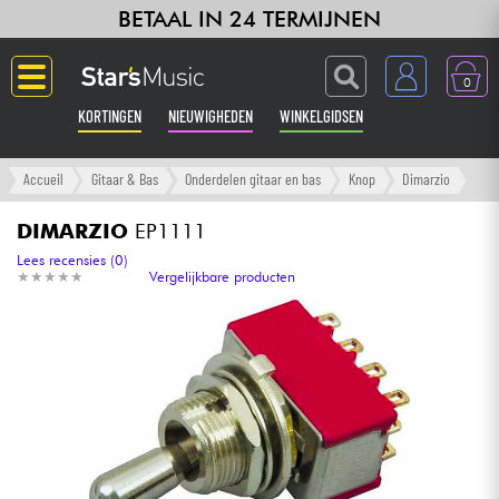
BETAAL IN 24 TERMIJNEN
0
KORTINGEN
NIEUWIGHEDEN
WINKELGIDSEN
Langue
Accueil
Gitaar & Bas
Onderdelen gitaar en bas
Knop
Dimarzio
Gitaar & Bas
DIMARZIO
EP1111
Lees recensies (0)
★
★
★
★
★
★
★
★
★
★
Vergelijkbare producten
Versterker & Effecten
Toetsenbord & Piano
Synths & samplers
Home-studio