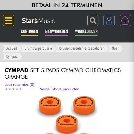
BETAAL IN 24 TERMIJNEN
0
KORTINGEN
NIEUWIGHEDEN
WINKELGIDSEN
Langue
Accueil
Drums & percussie
Drumonderdelen & toebehoren
Moer
Cympad
Gitaar & Bas
CYMPAD
SET 5 PADS CYMPAD CHROMATICS
ORANGE
Versterker & Effecten
Lees recensies (0)
★
★
★
★
★
★
★
★
★
★
Vergelijkbare producten
Toetsenbord & Piano
Synths & samplers
Home-studio