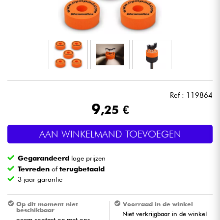
Hoofdtelefoon
Microfoon
DJ
Live Sound
Ref : 119864
9
,25 €
Licht
AAN WINKELMAND TOEVOEGEN
Drums & percussie
Gegarandeerd
lage prijzen
Blaasinstrument
Tevreden
of
terugbetaald
3 jaar garantie
Viool & Quatuor
Op dit moment niet
Voorraad in de winkel
beschikbaar
Niet verkrijgbaar in de winkel
Kinderen
neem contact op met ons