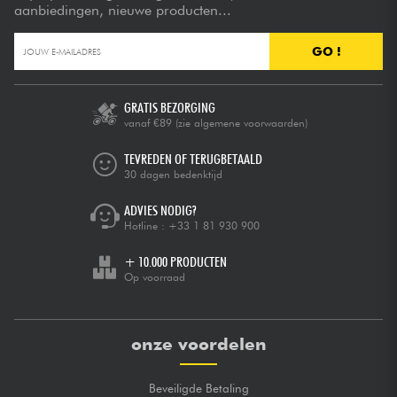
aanbiedingen, nieuwe producten...
GO !
GRATIS BEZORGING
vanaf €89
(zie algemene voorwaarden)
TEVREDEN OF TERUGBETAALD
30 dagen bedenktijd
ADVIES NODIG?
Hotline :
+33 1 81 930 900
+ 10.000 PRODUCTEN
Op voorraad
onze voordelen
Beveiligde Betaling