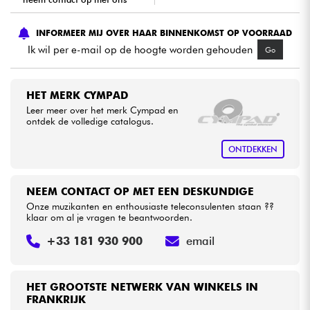
Kabels & toebehoren
INFORMEER MIJ OVER HAAR BINNENKOMST OP VOORRAAD
Ik wil per e-mail op de hoogte worden gehouden
Go
HiFi
HET MERK CYMPAD
Sets
Leer meer over het merk Cympad en
ontdek de volledige catalogus.
Bekijk onze merken
ONTDEKKEN
NEEM CONTACT OP MET EEN DESKUNDIGE
Onze muzikanten en enthousiaste teleconsulenten staan ??
klaar om al je vragen te beantwoorden.
+33 181 930 900
email
HET GROOTSTE NETWERK VAN WINKELS IN
FRANKRIJK