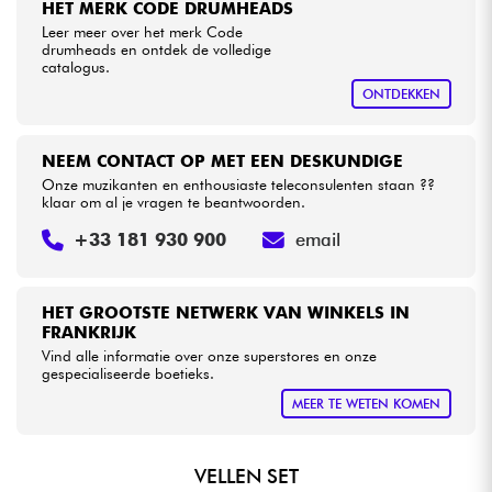
HET MERK CODE DRUMHEADS
Leer meer over het merk Code
drumheads en ontdek de volledige
Kabels & toebehoren
catalogus.
ONTDEKKEN
HiFi
NEEM CONTACT OP MET EEN DESKUNDIGE
Sets
Onze muzikanten en enthousiaste teleconsulenten staan ??
klaar om al je vragen te beantwoorden.
Bekijk onze merken
+33 181 930 900
email
HET GROOTSTE NETWERK VAN WINKELS IN
FRANKRIJK
Vind alle informatie over onze superstores en onze
gespecialiseerde boetieks.
MEER TE WETEN KOMEN
VELLEN SET