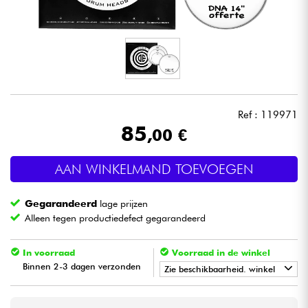
Hoofdtelefoon
Microfoon
DJ
Ref : 119971
Live Sound
85
,00 €
Licht
AAN WINKELMAND TOEVOEGEN
Drums & percussie
Gegarandeerd
lage prijzen
Alleen tegen productiedefect gegarandeerd
Blaasinstrument
In voorraad
Voorraad in de winkel
Binnen 2-3 dagen verzonden
Viool & Quatuor
Zie beschikbaarheid. winkel
•
Star
'
S
Music
BORDEAUX
Kinderen