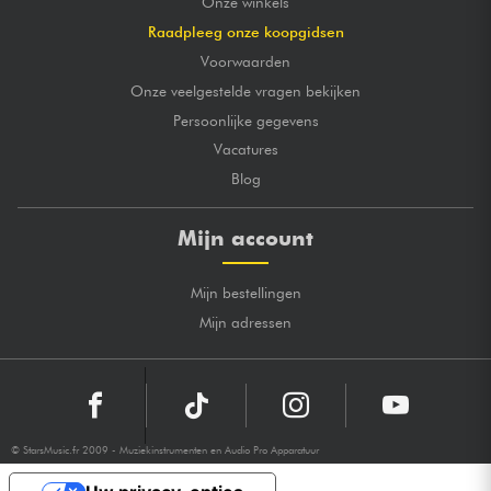
Onze winkels
Raadpleeg onze koopgidsen
Voorwaarden
Onze veelgestelde vragen bekijken
Persoonlijke gegevens
Vacatures
Blog
Mijn account
Mijn bestellingen
Mijn adressen
© StarsMusic.fr 2009 - Muziekinstrumenten en Audio Pro Apparatuur