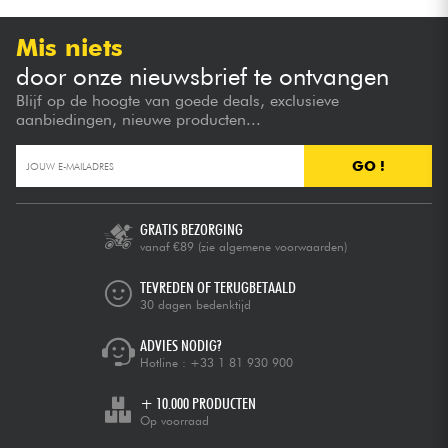
Mis niets
door onze nieuwsbrief te ontvangen
Blijf op de hoogte van goede deals, exclusieve
aanbiedingen, nieuwe producten...
GO !
GRATIS BEZORGING
vanaf €89
(zie algemene voorwaarden)
TEVREDEN OF TERUGBETAALD
30 dagen bedenktijd
ADVIES NODIG?
Hotline :
+33 1 81 930 900
+ 10.000 PRODUCTEN
Op voorraad