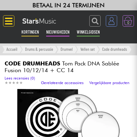
BETAAL IN 24 TERMIJNEN
0
KORTINGEN
NIEUWIGHEDEN
WINKELGIDSEN
Langue
Accueil
Drums & percussie
Drumvel
Vellen set
Code drumheads
Gitaar & Bas
CODE DRUMHEADS
Tom Pack DNA Sablée
Fusion 10/12/14 + CC 14
Versterker & Effecten
Lees recensies (0)
★
★
★
★
★
★
★
★
★
★
Gerelateerde accessoires
Vergelijkbare producten
Toetsenbord & Piano
Synths & samplers
Home-studio