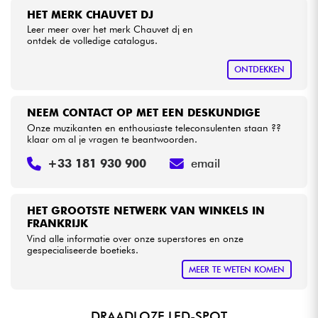
HET MERK CHAUVET DJ
Leer meer over het merk Chauvet dj en
Kabels & toebehoren
ontdek de volledige catalogus.
ONTDEKKEN
HiFi
Sets
NEEM CONTACT OP MET EEN DESKUNDIGE
Onze muzikanten en enthousiaste teleconsulenten staan ??
klaar om al je vragen te beantwoorden.
Bekijk onze merken
+33 181 930 900
email
HET GROOTSTE NETWERK VAN WINKELS IN
FRANKRIJK
Vind alle informatie over onze superstores en onze
gespecialiseerde boetieks.
MEER TE WETEN KOMEN
DRAADLOZE LED-SPOT