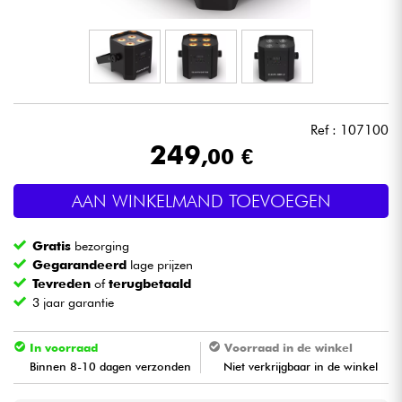
Hoofdtelefoon
Microfoon
DJ
Ref : 107100
249
,00 €
Live Sound
AAN WINKELMAND TOEVOEGEN
Licht
Gratis
bezorging
Drums & percussie
Gegarandeerd
lage prijzen
Tevreden
of
terugbetaald
3 jaar garantie
Blaasinstrument
In voorraad
Voorraad in de winkel
Viool & Quatuor
Binnen 8-10 dagen verzonden
Niet verkrijgbaar in de winkel
Kinderen