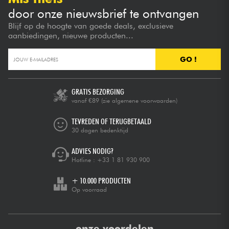
door onze nieuwsbrief te ontvangen
Blijf op de hoogte van goede deals, exclusieve
aanbiedingen, nieuwe producten...
GO !
GRATIS BEZORGING
vanaf €89
(zie algemene voorwaarden)
TEVREDEN OF TERUGBETAALD
30 dagen bedenktijd
ADVIES NODIG?
Hotline :
+33 1 81 930 900
+ 10.000 PRODUCTEN
Op voorraad
onze voordelen