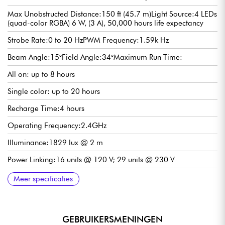
Max Unobstructed Distance:150 ft (45.7 m)Light Source:4 LEDs
(quad-color RGBA) 6 W, (3 A), 50,000 hours life expectancy
Strobe Rate:0 to 20 HzPWM Frequency:1.59k Hz
Beam Angle:15°Field Angle:34°Maximum Run Time:
All on: up to 8 hours
Single color: up to 20 hours
Recharge Time:4 hours
Operating Frequency:2.4GHz
Illuminance:1829 lux @ 2 m
Power Linking:16 units @ 120 V; 29 units @ 230 V
Power and Current:
35 W, 0.5 A @ 120 V, 60 Hz
34 W, 0.3 A @ 230 V, 50 HzWeight:3.16 lb. (1.6 kg)Size:5.7 x
Approvals:CE, UKCA, RoHS, FCCBracket Mounting Hole:
Meer specificaties
5.7 x 7.2 in (145 x 145 x 183 mm)
M12Optional Controllers: IRC6, BTAirBluetooth Version: 4.2
GEBRUIKERSMENINGEN