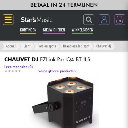
BETAAL IN 24 TERMIJNEN
0
KORTINGEN
NIEUWIGHEDEN
WINKELGIDSEN
Langue
Accueil
Licht
Pars en spots
Draadloze led-spot
Chauvet dj
Gitaar & Bas
CHAUVET DJ
EZLink Par Q4 BT ILS
Lees recensies (0)
★
★
★
★
★
★
★
★
★
★
Vergelijkbare producten
Versterker & Effecten
Toetsenbord & Piano
Synths & samplers
Home-studio