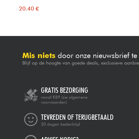
20.40 €
Mis niets
door onze nieuwsbrief t
Blijf op de hoogte van goede deals, exclusieve aanbi
GRATIS BEZORGING
vanaf €89
(zie algemene
voorwaarden)
TEVREDEN OF TERUGBETAALD
30 dagen bedenktijd