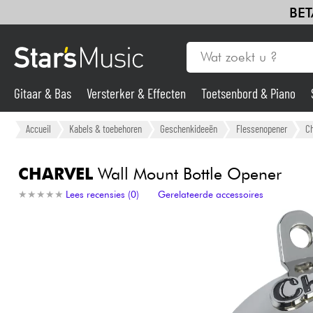
BET
Gitaar & Bas
Versterker & Effecten
Toetsenbord & Piano
Drums & percussie
Blaasinstrument
Viool & Quatuor
Kin
Gitaar & Bas
Accueil
Kabels & toebehoren
Geschenkideeën
Flessenopener
Ch
Synths & samplers
CHARVEL
Wall Mount Bottle Opener
★
★
★
★
★
★
★
★
★
★
Lees recensies (0)
Gerelateerde accessoires
Microfoon
Licht
Viool & Quatuor