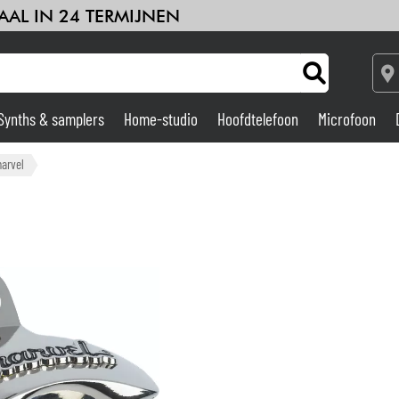
AAL IN 24 TERMIJNEN
Synths & samplers
Home-studio
Hoofdtelefoon
Microfoon
deren
Kabels & toebehoren
HiFi
Sets
Bekijk onze merken
Versterker & Effecten
arvel
Home-studio
DJ
Drums & percussie
Kinderen