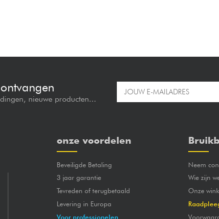
e ontvangen
edingen, nieuwe producten...
onze voordelen
Bruikb
Beveiligde Betaling
Neem cont
3 jaar garantie
Wie zijn w
Tevreden of terugbetaald
Onze wink
Levering in Europa
Raadplee
Voor professionelen
Voorwaar