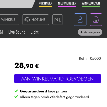
KORTINGEN
NIEUWIGHEDEN
WINKELGIDSEN
NL
WINKELS
HOTLINE
0
France
DJ
Live Sound
Licht
de catégories
Belgique
Toetsenbord & Piano
België
Hoofdtelefoon
España
Ref : 105000
28
,90 €
Deutschland
Live Sound
English
AAN WINKELMAND TOEVOEGEN
Blaasinstrument
Gegarandeerd
lage prijzen
Kabels & toebehoren
Alleen tegen productiedefect gegarandeerd