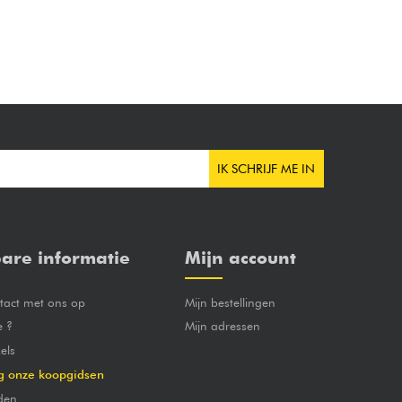
IK SCHRIJF ME IN
are informatie
Mijn account
act met ons op
Mijn bestellingen
e ?
Mijn adressen
els
g onze koopgidsen
den