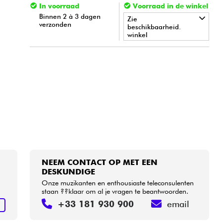
In voorraad
Voorraad in de winkel
Binnen 2 à 3 dagen
Zie
verzonden
beschikbaarheid.
winkel
•
Star
'
S
Music
PARIS
NEEM CONTACT OP MET EEN
DESKUNDIGE
Onze muzikanten en enthousiaste teleconsulenten
staan ??klaar om al je vragen te beantwoorden.
+33 181 930 900
email
N