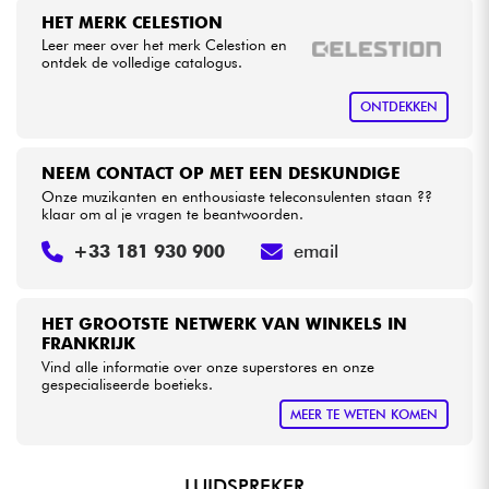
HET MERK CELESTION
Leer meer over het merk Celestion en
Kabels & toebehoren
ontdek de volledige catalogus.
ONTDEKKEN
HiFi
Sets
NEEM CONTACT OP MET EEN DESKUNDIGE
Onze muzikanten en enthousiaste teleconsulenten staan ??
klaar om al je vragen te beantwoorden.
Bekijk onze merken
+33 181 930 900
email
HET GROOTSTE NETWERK VAN WINKELS IN
FRANKRIJK
Vind alle informatie over onze superstores en onze
gespecialiseerde boetieks.
MEER TE WETEN KOMEN
LUIDSPREKER