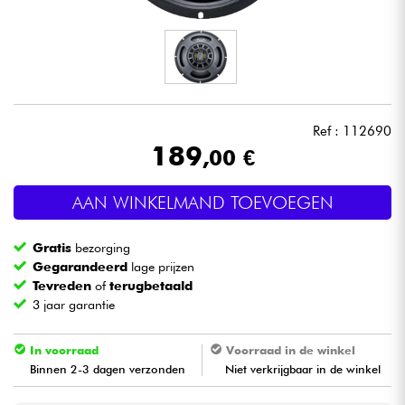
Hoofdtelefoon
Microfoon
DJ
Ref : 112690
189
,00 €
Live Sound
AAN WINKELMAND TOEVOEGEN
Licht
Gratis
bezorging
Drums & percussie
Gegarandeerd
lage prijzen
Tevreden
of
terugbetaald
3 jaar garantie
Blaasinstrument
In voorraad
Voorraad in de winkel
Viool & Quatuor
Binnen 2-3 dagen verzonden
Niet verkrijgbaar in de winkel
Kinderen