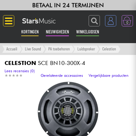
BETAAL IN 24 TERMIJNEN
0
KORTINGEN
NIEUWIGHEDEN
WINKELGIDSEN
Langue
Accueil
Live Sound
PA toebehoren
Luidspreker
Celestion
Gitaar & Bas
CELESTION
SCE BN10-300X-4
Lees recensies (0)
★
★
★
★
★
★
★
★
★
★
Gerelateerde accessoires
Vergelijkbare producten
Versterker & Effecten
Toetsenbord & Piano
Synths & samplers
Home-studio