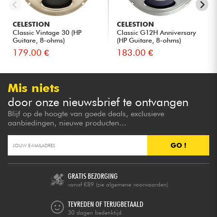
CELESTION
CELESTION
Classic Vintage 30 (HP
Classic G12H Anniversary
Guitare, 8-ohms)
(HP Guitare, 8-ohms)
179.00 €
183.00 €
Mis niets
door onze nieuwsbrief te ontvangen
Blijf op de hoogte van goede deals, exclusieve
aanbiedingen, nieuwe producten...
GO !
GRATIS BEZORGING
vanaf €89
(zie algemene voorwaarden)
TEVREDEN OF TERUGBETAALD
30 dagen bedenktijd