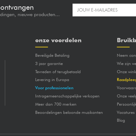
e ontvangen
edingen, nieuwe producten...
onze voordelen
Bruikb
Beveiligde Betaling
Neem cont
3 jaar garantie
Wie zijn w
Tevreden of terugbetaald
Onze wink
Levering in Europa
Raadplee
Voor professionelen
Voorwaar
Intragemeenschappelijke verkopen
Onze veel
Meer dan 700 merken
Persoonli
Beoordelingen beloonde muzikanten
Vacatures
Blog