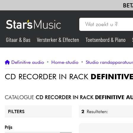
BET
Gitaar & Bas
Versterker & Effecten
Toetsenbord & Piano
Gitaar & Bas
Definitive audio
•
Home-studio
•
Studio randapparatuu
Synths & samplers
CD RECORDER IN RACK
DEFINITIV
Microfoon
CATALOGUE
CD RECORDER IN RACK
DEFINITIVE A
Licht
2
Resultaten:
FILTERS
Viool & Quatuor
Prijs