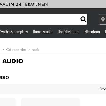
AAL IN 24 TERMIJNEN
Synths & samplers
Home-studio
Hoofdtelefoon
Microfoon
Versterker & Effecten
r
•
Cd recorder in rack
Home-studio
E AUDIO
DJ
UDIO
Drums & percussie
Pro
Kinderen