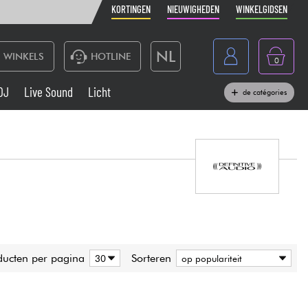
KORTINGEN
NIEUWIGHEDEN
WINKELGIDSEN
NL
WINKELS
HOTLINE
0
France
DJ
Live Sound
Licht
de catégories
Belgique
Toetsenbord & Piano
België
Hoofdtelefoon
España
Deutschland
Live Sound
English
Blaasinstrument
ducten per pagina
Sorteren
Kabels & toebehoren