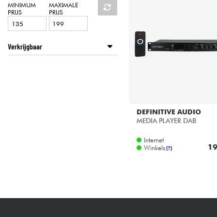
HiFi
MINIMUM
MAXIMALE
PRIJS
PRIJS
Verkrijgbaar
Disponible en ligne
Star's Music Bruge
Star's Music Lyon
Star's Music Paris
Star's Music Toulouse
DEFINITIVE AUDIO
MEDIA PLAYER DAB
Internet
19
Winkels
[?]