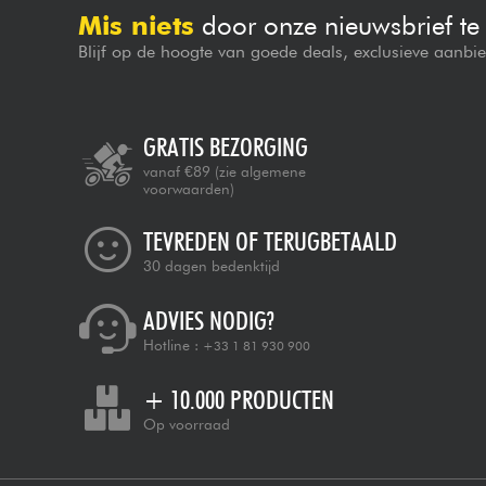
Mis niets
door onze nieuwsbrief t
Blijf op de hoogte van goede deals, exclusieve aanbi
GRATIS BEZORGING
vanaf €89
(zie algemene
voorwaarden)
TEVREDEN OF TERUGBETAALD
30 dagen bedenktijd
ADVIES NODIG?
Hotline :
+33 1 81 930 900
+ 10.000 PRODUCTEN
Op voorraad