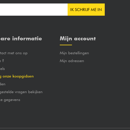
IK SCHRIJF ME IN
are informatie
Mijn account
act met ons op
Mijn bestellingen
e ?
Mijn adressen
els
g onze koopgidsen
den
gestelde vragen bekijken
jke gegevens