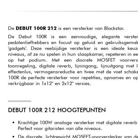
De
DEBUT 100R 212
is een versterker van Blackstar.
De Debut 100R is een eenvoudige, elegante versterk
pedalenliefhebbers en focust op geluid en gebruiksgemak
'gadgets'. Deze veelzijdige versterker is een ideale keuz
niveaus, of ze nu spelen in hun slaapkamer, repeteren in e
op het podium. Met een discrete MOSFET voorverste
toonregeling, digitale reverb, lijningang, lijnuitgang met 
effectenlus, vermogensreductie en twee met de voet schak
100R de perfecte versterker voor repetities, opnames en o
verkrijgbaar in 1x12" en 2x12" versies.
DEBUT 100R 212 HOOGTEPUNTEN
Krachtige 100W analoge versterker met digitale rever
Perfect voor gitaristen van alle niveaus.
De discrete, lichtgewicht MOSFET-voorversterker van 