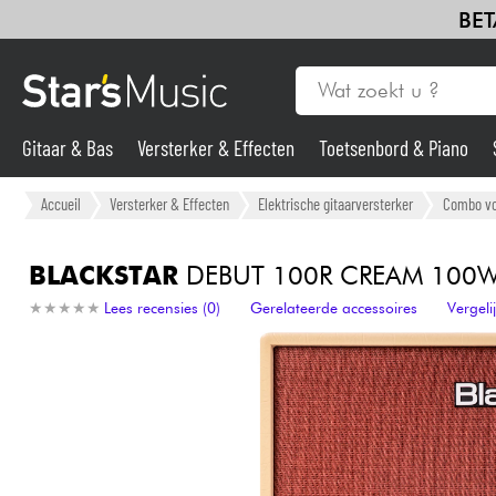
BET
Gitaar & Bas
Versterker & Effecten
Toetsenbord & Piano
Gitaar & Bas
Accueil
Versterker & Effecten
Elektrische gitaarversterker
Combo voo
Synths & samplers
BLACKSTAR
DEBUT 100R CREAM 100W
★
★
★
★
★
★
★
★
★
★
Lees recensies (0)
Gerelateerde accessoires
Vergel
Microfoon
Licht
Viool & Quatuor