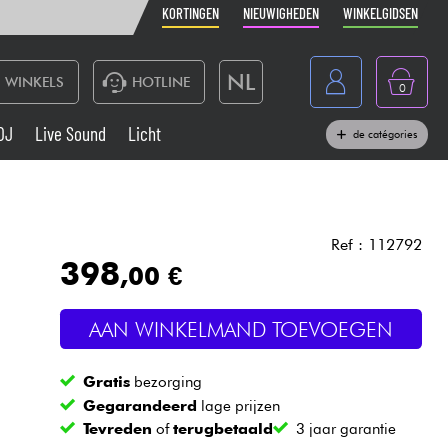
KORTINGEN
NIEUWIGHEDEN
WINKELGIDSEN
NL
WINKELS
HOTLINE
0
France
DJ
Live Sound
Licht
de catégories
Belgique
Toetsenbord & Piano
België
Hoofdtelefoon
España
Ref : 112792
398
,00 €
Deutschland
Live Sound
English
AAN WINKELMAND TOEVOEGEN
Blaasinstrument
Gratis
bezorging
Kabels & toebehoren
Gegarandeerd
lage prijzen
Tevreden
of
terugbetaald
3 jaar garantie