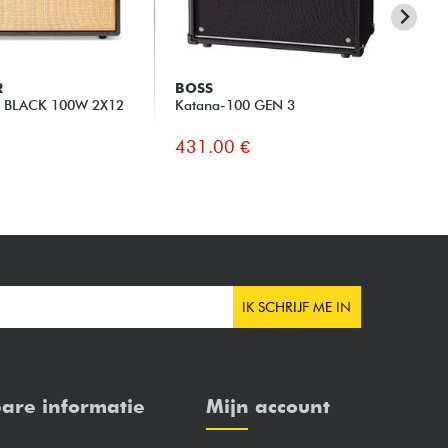
R
BOSS
BO
R BLACK 100W 2X12
Katana-100 GEN 3
Ka
431.00 €
36
IK SCHRIJF ME IN
are informatie
Mijn account