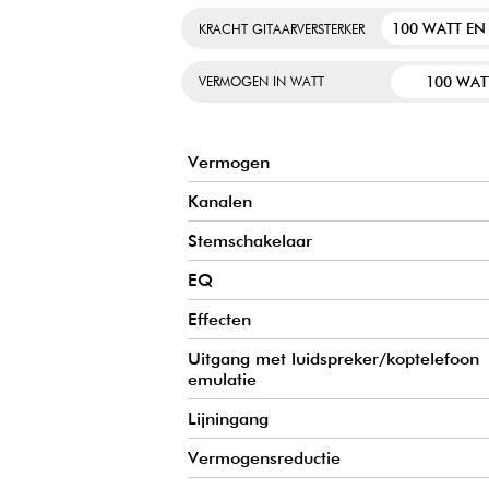
100 WATT EN
KRACHT GITAARVERSTERKER
BELANGRIJKSTE KENMERKEN VAN DE DEBUT 1
100 WAT
VERMOGEN IN WATT
Vermogen
Kanalen
Stemschakelaar
EQ
Effecten
Uitgang met luidspreker/koptelefoon
emulatie
Lijningang
Vermogensreductie