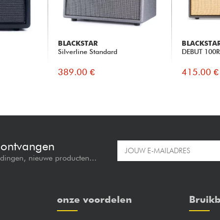
BLACKSTAR
BLACKSTA
Silverline Standard
DEBUT 100
389.00 €
415.00 €
e ontvangen
edingen, nieuwe producten...
onze voordelen
Bruikb