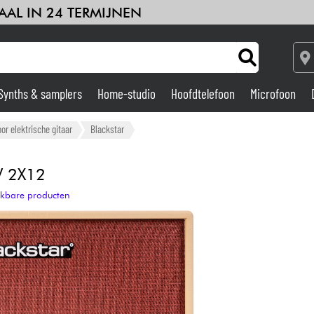
AAL IN 24 TERMIJNEN
Synths & samplers
Home-studio
Hoofdtelefoon
Microfoon
Versterker & Effecten
r elektrische gitaar
Blackstar
Home-studio
 2X12
ijkbare producten
DJ
Drums & percussie
Kinderen