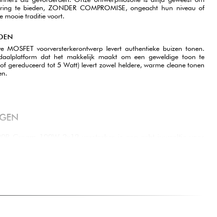
ervaring te bieden, ZONDER COMPROMISE, ongeacht hun niveau of
 mooie traditie voort.
DEN
eve MOSFET voorversterkerontwerp levert authentieke buizen tonen.
aalplatform dat het makkelijk maakt om een geweldige toon te
(of gereduceerd tot 5 Watt) levert zowel heldere, warme cleane tonen
en.
GGEN
0R Cream 100W 2x12 versterker is een echt juweeltje voor
n geluidskwaliteit willen combineren. Met zijn 100 watt biedt
gen voor alle situaties, of het nu in de repetitie, de studio
 De twee 12-inch luidsprekers leveren een indrukwekkende
lderheid in het midden- en hooggebied.
rsterker extreem veelzijdig. De clean en overdrive kanalen
nd en bieden een geluidspalet dat een breed scala aan
edigen, van blues tot rock tot metal. Ik hou vooral van de
e een mooie diepte toevoegt aan de cleane klanken.