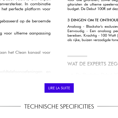
nversterker. In combinatie
gitaristen de ultieme speel
 het perfecte platform voor
budget. De Debut 100R zet deze
3 DINGEN OM TE ONTHOU
, gebaseerd op de beroemde
Analoog - Blackstar's exclusi
Eenvoudig - Een analoog ped
ing voor ultieme aanpassing
bereiken. Krachtig - 100 Watt 
als rijke, buizen verzadigde ton
 aan het Clean kanaal voor
WAT DE EXPERTS ZE
hoofdtelefoonoefeningen en
De Blackstar Debut 10
gitaristen die kracht e
 lijningang betekent dat je
hij genoeg reservevermo
LIRE LA SUITE
tergrondtracks en meer te
of op het podium is.
geluidsprojectie en he
ling met premium behuizing,
Qua geluid is deze ve
TECHNISCHE SPECIFICITIES
zijn beide uitsteke
speelstijlen kan bevr
ingebouwde reverb, di