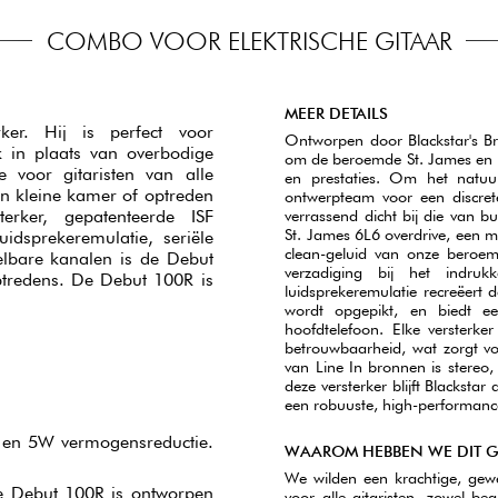
COMBO VOOR ELEKTRISCHE GITAAR
MEER DETAILS
er. Hij is perfect voor
Ontworpen door Blackstar's Br
 in plaats van overbodige
om de beroemde St. James en H
e voor gitaristen van alle
en prestaties. Om het natuur
en kleine kamer of optreden
ontwerpteam voor een discret
verrassend dicht bij die van b
rker, gepatenteerde ISF
St. James 6L6 overdrive, een m
luidsprekeremulatie, seriële
clean-geluid van onze beroem
elbare kanalen is de Debut
verzadiging bij het indru
ptredens. De Debut 100R is
luidsprekeremulatie recreëert
wordt opgepikt, en biedt ee
hoofdtelefoon. Elke versterke
betrouwbaarheid, wat zorgt vo
van Line In bronnen is stereo,
deze versterker blijft Blacksta
een robuuste, high-performanc
b en 5W vermogensreductie.
WAAROM HEBBEN WE DIT 
We wilden een krachtige, gewe
de Debut 100R is ontworpen
voor alle gitaristen, zowel be