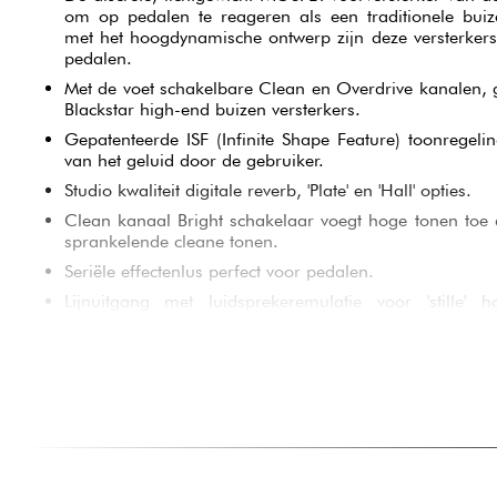
om op pedalen te reageren als een traditionele buize
met het hoogdynamische ontwerp zijn deze versterkers
pedalen.
Met de voet schakelbare Clean en Overdrive kanalen
Blackstar high-end buizen versterkers.
Gepatenteerde ISF (Infinite Shape Feature) toonregel
van het geluid door de gebruiker.
Studio kwaliteit digitale reverb, 'Plate' en 'Hall' opties.
Clean kanaal Bright schakelaar voegt hoge tonen toe
sprankelende cleane tonen.
Seriële effectenlus perfect voor pedalen.
Lijnuitgang met luidsprekeremulatie voor 'stille' 
eenvoudig opnemen.
Hoge kwaliteit weergave van bronnen aangesloten op de
je Debut 100R kunt gebruiken om naar muziek, ach
luisteren, via luidspreker of hoofdtelefoon.
Vintage crème en ossenbloed of zwart en 'biscuit' sty
rooster en hardware.