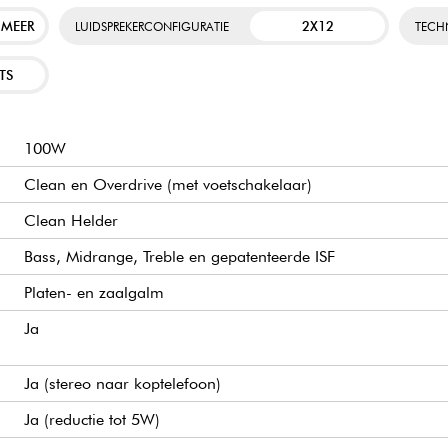
 MEER
2X12
LUIDSPREKERCONFIGURATIE
TECH
00R 212
TS
100W
Clean en Overdrive (met voetschakelaar)
Clean Helder
Bass, Midrange, Treble en gepatenteerde ISF
Platen- en zaalgalm
Ja
Ja (stereo naar koptelefoon)
Ja (reductie tot 5W)