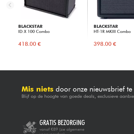
BLACKSTAR
BLACKSTAR
ID:X 100 Combo
HT-1R MKIII Combo
418.00 €
398.00 €
Mis niets
door onze nieuwsbrief t
Blijf op de hoogte van goede deals, exclusieve aanbi
GRATIS BEZORGING
vanaf €89
(zie algemene
voorwaarden)