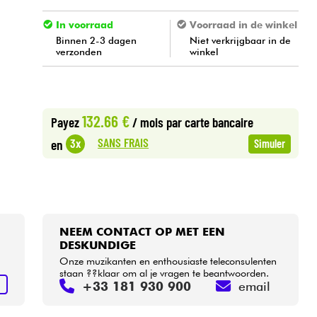
In voorraad
Voorraad in de winkel
Binnen 2-3 dagen
Niet verkrijgbaar in de
verzonden
winkel
132.66 €
Payez
/ mois
par carte bancaire
SANS FRAIS
3x
en
Simuler
NEEM CONTACT OP MET EEN
DESKUNDIGE
Onze muzikanten en enthousiaste teleconsulenten
staan ??klaar om al je vragen te beantwoorden.
+33 181 930 900
email
N