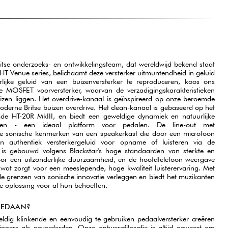
itse onderzoeks- en ontwikkelingsteam, dat wereldwijd bekend staat
T Venue series, belichaamt deze versterker uitmuntendheid in geluid
lijke geluid van een buizenversterker te reproduceren, koos ons
e MOSFET voorversterker, waarvan de verzadigingskarakteristieken
uizen liggen. Het overdrive-kanaal is geïnspireerd op onze beroemde
oderne Britse buizen overdrive. Het clean-kanaal is gebaseerd op het
de HT-20R MkIII, en biedt een geweldige dynamiek en natuurlijke
kken - een ideaal platform voor pedalen. De line-out met
 de sonische kenmerken van een speakerkast die door een microfoon
n authentiek versterkergeluid voor opname of luisteren via de
r is gebouwd volgens Blackstar's hoge standaarden van sterkte en
or een uitzonderlijke duurzaamheid, en de hoofdtelefoon weergave
 wat zorgt voor een meeslepende, hoge kwaliteit luisterervaring. Met
r de grenzen van sonische innovatie verleggen en biedt het muzikanten
e oplossing voor al hun behoeften.
GEDAAN?
ldig klinkende en eenvoudig te gebruiken pedaalversterker creëren
ginners als gevorderden. Onze ontwerpfilosofie is altijd geweest om